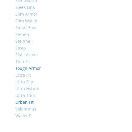
4
Skin Guard
Sleek Link
iPad
Slim Armor
iPad
Pro
Slim Wallet
13
Smart Fold
(2024)
Stehen
Steinheil
iPad
Pro
Strap
11
Style Armor
(2024)
Thin Fit
iPad
Tough Armor
Air
Ultra Fit
13
Ultra Flip
(2024)
Ultra Hybrid
iPad
Ultra Thin
Air
Urban Fit
11
Valentinus
(2024)
Wallet S
iPad
Mini