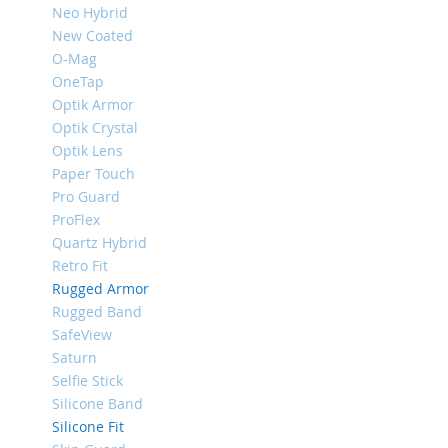
Neo Hybrid
iPhone
New Coated
8
Plus
O-Mag
OneTap
iPhone
Optik Armor
6s
Optik Crystal
Plus
Optik Lens
iPhone
Paper Touch
6s
Pro Guard
iPhone
ProFlex
SE
Quartz Hybrid
/
Retro Fit
5s
/
Rugged Armor
5
Rugged Band
SafeView
iPhone
Saturn
5c
Selfie Stick
iPhone
Silicone Band
4s
Silicone Fit
/