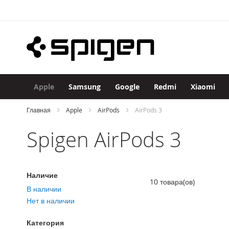
Apple
Skip
iPhone
to
iPhone
Content
17
Pro
Max
iPhone
17
Apple
Samsung
Google
Redmi
Xiaomi
Pro
iPhone
Главная
Apple
AirPods
AirPods 3
Air
Spigen AirPods 3
iPhone
17
iPhone
16
Наличие
Pro
10
товара(ов)
Max
В наличии
Нет в наличии
iPhone
16
Категория
Pro