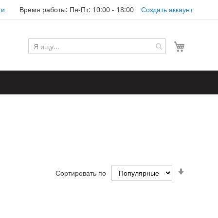
ти
Время работы: Пн-Пт: 10:00 - 18:00
Создать аккаунт
Моя корз
Задать
Сортировать по
направл
по
возраста