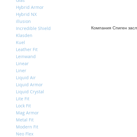
Glas
Mini
Hybrid Armor
iPhone
Hybrid NX
11
illusion
Pro
Компания Спиген засл
Incredible Shield
Max
Klasden
iPhone
Kuel
11
Leather Fit
Pro
Leinwand
iPhone
Linear
11
Liner
Liquid Air
Другие
iPhone
Liquid Armor
iPhone
Liquid Crystal
XS
Lite Fit
Max
Lock Fit
iPhone
Mag Armor
XS
Metal Fit
Modern Fit
iPhone
XR
Neo Flex