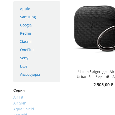
iPhone
Apple
16
Plus
Samsung
iPhone
Google
16e
Redmi
iPhone
16
Xiaomi
iPhone
OnePlus
15
Sony
Pro
Max
Еще
Чехол Spigen для Air
iPhone
Аксессуары
Urban Fit - Черный -
15
Pro
2 505,00 ₽
iPhone
Серия
15
Air Fit
Plus
Air Skin
iPhone
Aqua Shield
15
ArcField