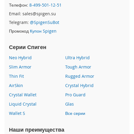
i
Телефон:
8-499-501-12-51
P
h
Email: sales@spigen.su
o
Telegram:
@SpigenSuBot
n
e
Промокод
Купон Spigen
1
6
Серии Спиген
P
r
Neo Hybrid
Ultra Hybrid
o
Slim Armor
Tough Armor
i
P
Thin Fit
Rugged Armor
h
AirSkin
Crystal Hybrid
o
n
Crystal Wallet
Pro Guard
e
Liquid Crystal
Glas
1
6
Wallet S
Все серии
P
l
u
Наши преимущества
s