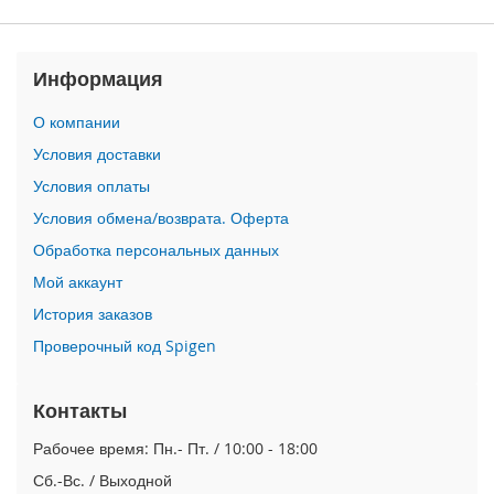
P
h
o
Информация
n
e
1
О компании
7
Условия доставки
i
Условия оплаты
P
Условия обмена/возврата. Оферта
h
o
Обработка персональных данных
n
Мой аккаунт
e
1
История заказов
6
Проверочный код Spigen
P
r
o
Контакты
M
a
Рабочее время: Пн.- Пт. / 10:00 - 18:00
x
Сб.-Вс. / Выходной