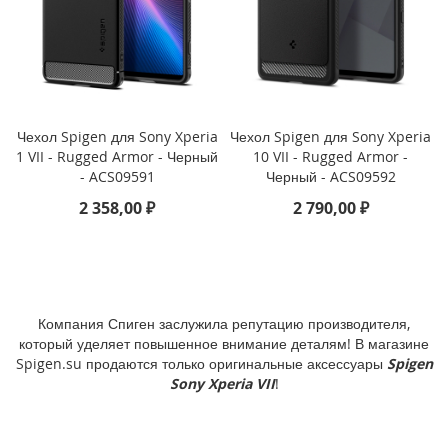
i
P
h
o
n
e
Чехол Spigen для Sony Xperia
Чехол Spigen для Sony Xperia
1
1 VII - Rugged Armor - Черный
10 VII - Rugged Armor -
7
P
- ACS09591
Черный - ACS09592
r
2 358,00 ₽
2 790,00 ₽
o
i
P
h
o
Компания Спиген заслужила репутацию производителя,
n
который уделяет повышенное внимание деталям! В магазине
e
Spigen.su продаются только оригинальные аксессуары
Spigen
A
Sony Xperia VII
!
i
r
i