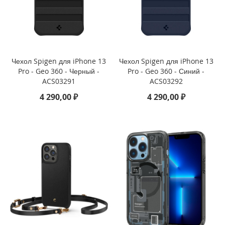
a
d
P
r
o
1
Чехол Spigen для iPhone 13
Чехол Spigen для iPhone 13
1
Pro - Geo 360 - Черный -
Pro - Geo 360 - Синий -
(
2
ACS03291
ACS03292
0
4 290,00 ₽
4 290,00 ₽
2
0
)
i
P
a
d
A
i
r
1
0
.