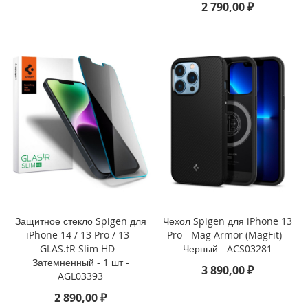
P
2 790,00 ₽
h
o
n
e
1
4
P
r
o
M
a
x
i
P
h
Защитное стекло Spigen для
Чехол Spigen для iPhone 13
o
iPhone 14 / 13 Pro / 13 -
Pro - Mag Armor (MagFit) -
n
GLAS.tR Slim HD -
Черный - ACS03281
e
Затемненный - 1 шт -
1
3 890,00 ₽
AGL03393
4
P
2 890,00 ₽
r