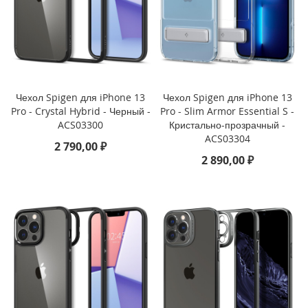
3
P
r
o
i
P
Чехол Spigen для iPhone 13
Чехол Spigen для iPhone 13
h
o
Pro - Crystal Hybrid - Черный -
Pro - Slim Armor Essential S -
n
ACS03300
Кристально-прозрачный -
e
ACS03304
2 790,00 ₽
1
2 890,00 ₽
3
i
P
h
o
n
e
1
3
M
i