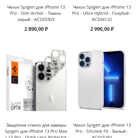
2
Чехол Spigen для iPhone 13
Чехол Spigen для iPhone 13
2
Pro - Slim Armor - Темно-
Pro - Ultra Hybrid - Голубой -
)
серый - ACS03303
ACS04132
2 890,00 ₽
2 990,00 ₽
i
P
a
d
A
i
r
1
0
.
9
(
2
0
2
2
)
Защитное стекло для камеры
Чехол Spigen для iPhone 13
Spigen для iPhone 13 Pro Max
Pro - Silicone Fit - Белый -
i
/ 13 Pro - Optik Lens Protector
ACS03284