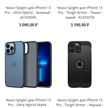
e
1
Чехол Spigen для iPhone 13
Чехол Spigen для iPhone 13
2
Pro - Ultra Hybrid - Зеленый -
Pro - Tough Armor - Темно-
/
ACS04560
серый - ACS03276
i
3 090,00 ₽
3 190,00 ₽
P
h
o
n
e
1
2
P
r
o
i
P
h
o
n
e
Чехол Spigen для iPhone 13
Чехол Spigen для iPhone 13
1
Pro - Ultra Hybrid Matte -
Pro - Tough Armor - Черный -
2