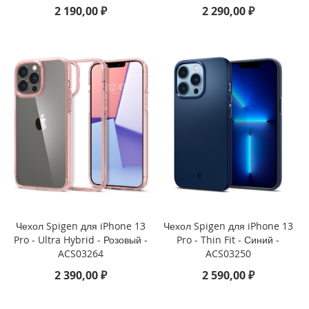
1
2 190,00 ₽
2 290,00 ₽
3
(
2
0
2
4
)
i
P
a
d
P
r
o
1
Чехол Spigen для iPhone 13
Чехол Spigen для iPhone 13
1
Pro - Ultra Hybrid - Розовый -
Pro - Thin Fit - Синий -
(
ACS03264
ACS03250
2
0
2 390,00 ₽
2 590,00 ₽
2
4
)