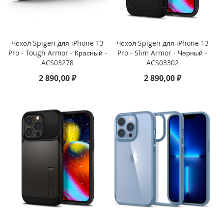
d
P
r
o
1
Чехол Spigen для iPhone 13
Чехол Spigen для iPhone 13
1
Pro - Tough Armor - Красный -
Pro - Slim Armor - Черный -
(
ACS03278
ACS03302
2
2 890,00 ₽
2 890,00 ₽
0
2
2
)
i
P
a
d
1
0
.
9
(
2
0