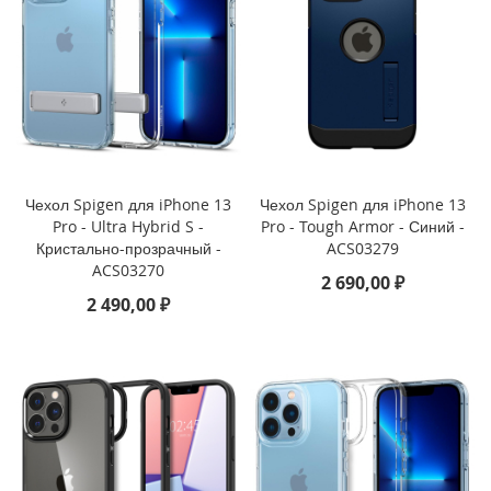
i
P
h
o
n
e
1
3
Чехол Spigen для iPhone 13
Чехол Spigen для iPhone 13
P
Pro - Ultra Hybrid S -
Pro - Tough Armor - Синий -
r
Кристально-прозрачный -
ACS03279
o
M
ACS03270
2 690,00 ₽
a
2 490,00 ₽
x
i
P
h
o
n
e
1