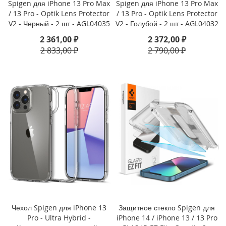
Spigen для iPhone 13 Pro Max
Spigen для iPhone 13 Pro Max
o
n
/ 13 Pro - Optik Lens Protector
/ 13 Pro - Optik Lens Protector
e
V2 - Черный - 2 шт - AGL04035
V2 - Голубой - 2 шт - AGL04032
1
2 361,00 ₽
2 372,00 ₽
5
2 833,00 ₽
2 790,00 ₽
P
r
o
M
a
x
i
P
h
o
n
e
1
5
P
r
Чехол Spigen для iPhone 13
Защитное стекло Spigen для
o
Pro - Ultra Hybrid -
iPhone 14 / iPhone 13 / 13 Pro