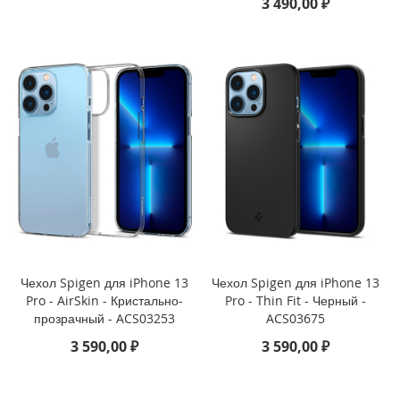
3 490,00 ₽
1
1
(
2
0
2
1
)
i
P
a
d
M
i
n
Чехол Spigen для iPhone 13
Чехол Spigen для iPhone 13
i
Pro - AirSkin - Кристально-
Pro - Thin Fit - Черный -
6
прозрачный - ACS03253
ACS03675
(
2
3 590,00 ₽
3 590,00 ₽
0
2
1