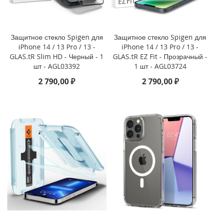
i
P
h
o
Защитное стекло Spigen для
Защитное стекло Spigen для
n
iPhone 14 / 13 Pro / 13 -
iPhone 14 / 13 Pro / 13 -
e
GLAS.tR Slim HD - Черный - 1
GLAS.tR EZ Fit - Прозрачный -
1
шт - AGL03392
1 шт - AGL03724
6
P
2 790,00 ₽
2 790,00 ₽
r
o
i
P
h
o
n
e
1
6
P
l
u
s