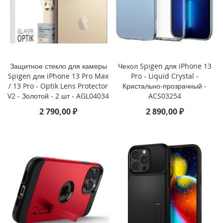
)
i
P
a
d
Защитное стекло для камеры
Чехол Spigen для iPhone 13
P
r
Spigen для iPhone 13 Pro Max
Pro - Liquid Crystal -
o
/ 13 Pro - Optik Lens Protector
Кристально-прозрачный -
1
V2 - Золотой - 2 шт - AGL04034
ACS03254
2
2 790,00 ₽
2 890,00 ₽
.
9
(
2
0
2
2
)
i
P
a