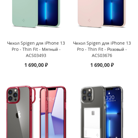
u
s
i
P
h
o
n
Чехол Spigen для iPhone 13
Чехол Spigen для iPhone 13
e
Pro - Thin Fit - Мятный -
Pro - Thin Fit - Розовый -
6
ACS03493
ACS03676
s
1 690,00 ₽
1 690,00 ₽
P
l
u
s
i
P
h
o
n
e
6
s