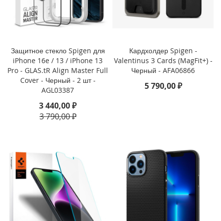
i
P
h
o
n
Защитное стекло Spigen для
Кардхолдер Spigen -
e
iPhone 16e / 13 / iPhone 13
Valentinus 3 Cards (MagFit+) -
1
Pro - GLAS.tR Align Master Full
Черный - AFA06866
7
Cover - Черный - 2 шт -
5 790,00 ₽
P
AGL03387
r
3 440,00 ₽
o
3 790,00 ₽
i
P
h
o
n
e
A
i
r
i