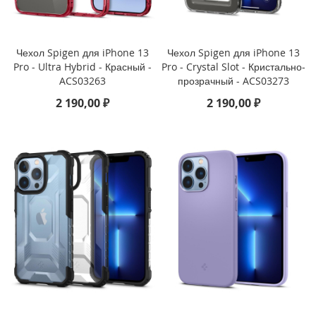
i
P
h
Чехол Spigen для iPhone 13
Чехол Spigen для iPhone 13
o
Pro - Ultra Hybrid - Красный -
Pro - Crystal Slot - Кристально-
n
ACS03263
прозрачный - ACS03273
e
2 190,00 ₽
2 190,00 ₽
S
E
/
5
s
/
5
i
P
h
o
n
e
5
c