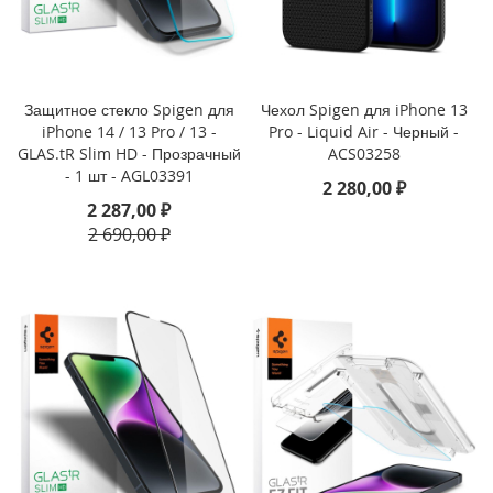
P
h
o
n
e
Защитное стекло Spigen для
Чехол Spigen для iPhone 13
1
iPhone 14 / 13 Pro / 13 -
Pro - Liquid Air - Черный -
7
GLAS.tR Slim HD - Прозрачный
ACS03258
- 1 шт - AGL03391
i
2 280,00 ₽
P
2 287,00 ₽
h
2 690,00 ₽
o
n
e
1
6
P
r
o
M
a
x