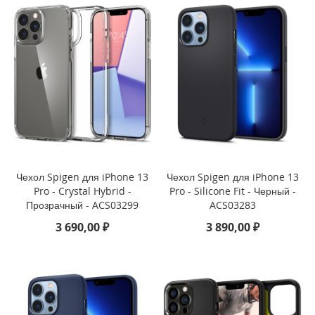
)
i
P
a
d
1
0
.
2
(
2
0
Чехол Spigen для iPhone 13
Чехол Spigen для iPhone 13
2
Pro - Crystal Hybrid -
Pro - Silicone Fit - Черный -
1
Прозрачный - ACS03299
ACS03283
/
2
3 690,00 ₽
3 890,00 ₽
0
2
0
/
2
0
1