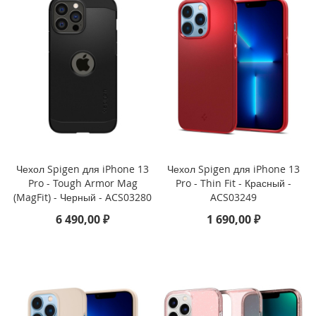
е
i
P
h
o
n
e
i
P
h
o
n
Чехол Spigen для iPhone 13
Чехол Spigen для iPhone 13
e
Pro - Tough Armor Mag
Pro - Thin Fit - Красный -
X
(MagFit) - Черный - ACS03280
ACS03249
S
M
6 490,00 ₽
1 690,00 ₽
a
x
i
P
h
o