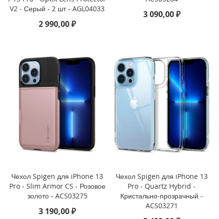
P
V2 - Серый - 2 шт - AGL04033
3 090,00 ₽
a
d
2 990,00 ₽
P
r
o
1
2
.
9
(
2
0
2
1
)
i
P
Чехол Spigen для iPhone 13
Чехол Spigen для iPhone 13
a
Pro - Slim Armor CS - Розовое
Pro - Quartz Hybrid -
d
золото - ACS03275
Кристально-прозрачный -
P
ACS03271
r
3 190,00 ₽
o