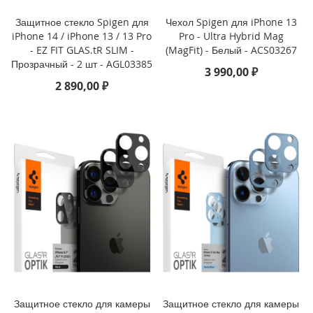
Защитное стекло Spigen для
Чехол Spigen для iPhone 13
i
iPhone 14 / iPhone 13 / 13 Pro
Pro - Ultra Hybrid Mag
P
- EZ FIT GLAS.tR SLIM -
(MagFit) - Белый - ACS03267
h
Прозрачный - 2 шт - AGL03385
o
3 990,00 ₽
n
2 890,00 ₽
e
1
6
e
i
P
h
o
n
e
1
6
i
P
Защитное стекло для камеры
Защитное стекло для камеры
h