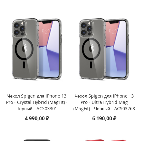
o
n
e
1
1
P
r
o
i
P
h
o
n
e
1
Чехол Spigen для iPhone 13
Чехол Spigen для iPhone 13
1
Pro - Crystal Hybrid (MagFit) -
Pro - Ultra Hybrid Mag
Черный - ACS03301
(MagFit) - Черный - ACS03268
Д
р
4 990,00 ₽
6 190,00 ₽
у
г
и