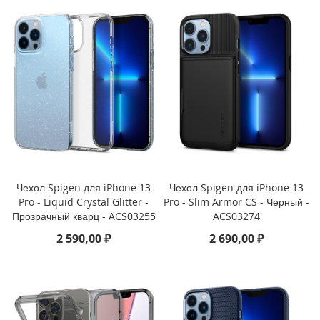
i
P
a
d
A
i
r
1
3
(
2
0
Чехол Spigen для iPhone 13
Чехол Spigen для iPhone 13
2
Pro - Liquid Crystal Glitter -
Pro - Slim Armor CS - Черный -
4
Прозрачный кварц - ACS03255
ACS03274
)
2 590,00 ₽
2 690,00 ₽
i
P
a
d
A
i