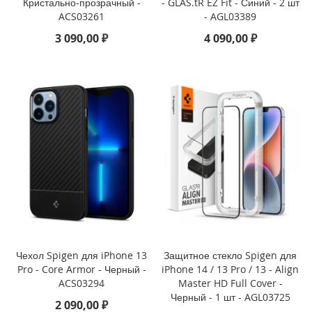
Кристально-прозрачный -
- GLAS.tR EZ Fit - Синий - 2 шт
i
ACS03261
- AGL03389
P
3 090,00 ₽
4 090,00 ₽
h
o
n
e
1
5
P
l
u
s
i
P
h
o
n
e
Чехол Spigen для iPhone 13
Защитное стекло Spigen для
1
Pro - Core Armor - Черный -
iPhone 14 / 13 Pro / 13 - Align
5
ACS03294
Master HD Full Cover -
Черный - 1 шт - AGL03725
2 090,00 ₽
i