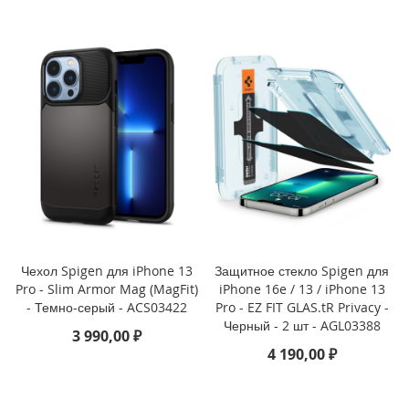
o
i
P
h
o
n
e
1
4
P
l
u
s
Чехол Spigen для iPhone 13
Защитное стекло Spigen для
i
Pro - Slim Armor Mag (MagFit)
iPhone 16e / 13 / iPhone 13
P
- Темно-серый - ACS03422
Pro - EZ FIT GLAS.tR Privacy -
h
Черный - 2 шт - AGL03388
o
3 990,00 ₽
n
4 190,00 ₽
e
1
4