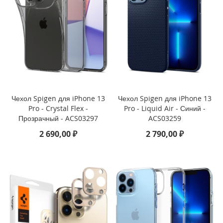
r
1
1
(
2
0
2
4
)
Чехол Spigen для iPhone 13
Чехол Spigen для iPhone 13
i
Pro - Crystal Flex -
Pro - Liquid Air - Синий -
P
Прозрачный - ACS03297
ACS03259
a
d
2 690,00 ₽
2 790,00 ₽
M
i
n
i
7
(
2
0
2
4