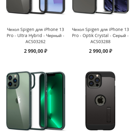
n
i
i
P
Чехол Spigen для iPhone 13
Чехол Spigen для iPhone 13
h
Pro - Ultra Hybrid - Черный -
Pro - Optik Crystal - Серый -
o
ACS03262
ACS03288
n
2 990,00 ₽
2 990,00 ₽
e
1
2
P
r
o
M
a
x
i
P
h
o
n