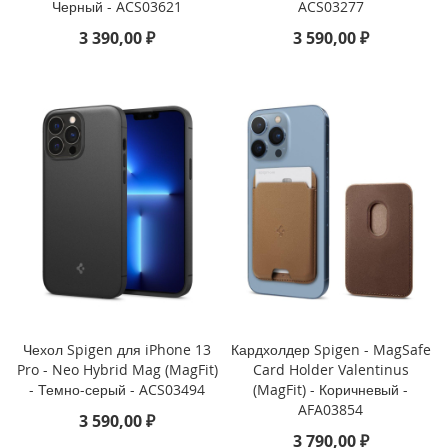
Черный - ACS03621
ACS03277
M
3 390,00 ₽
3 590,00 ₽
i
n
i
i
P
h
o
n
e
1
1
P
r
o
M
a
Чехол Spigen для iPhone 13
Кардхолдер Spigen - MagSafe
x
Pro - Neo Hybrid Mag (MagFit)
Card Holder Valentinus
- Темно-серый - ACS03494
(MagFit) - Коричневый -
i
AFA03854
P
3 590,00 ₽
h
3 790,00 ₽