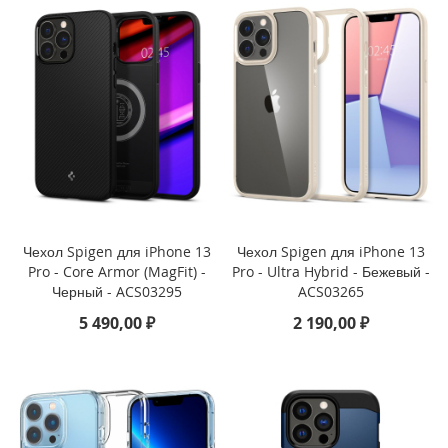
i
P
h
o
n
e
S
E
(
2
0
2
Чехол Spigen для iPhone 13
Чехол Spigen для iPhone 13
2
Pro - Core Armor (MagFit) -
Pro - Ultra Hybrid - Бежевый -
/
Черный - ACS03295
ACS03265
2
0
5 490,00 ₽
2 190,00 ₽
2
0
)
/
8
/
7