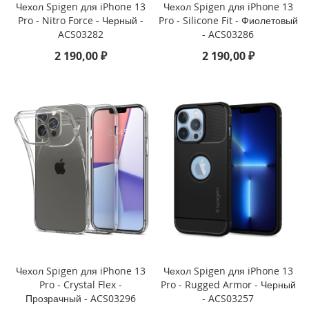
Чехол Spigen для iPhone 13
Чехол Spigen для iPhone 13
i
Pro - Nitro Force - Черный -
Pro - Silicone Fit - Фиолетовый
P
ACS03282
- ACS03286
h
o
2 190,00 ₽
2 190,00 ₽
n
e
4
s
/
4
i
P
a
d
i
P
a
d
Чехол Spigen для iPhone 13
Чехол Spigen для iPhone 13
P
Pro - Crystal Flex -
Pro - Rugged Armor - Черный
r
Прозрачный - ACS03296
- ACS03257
o