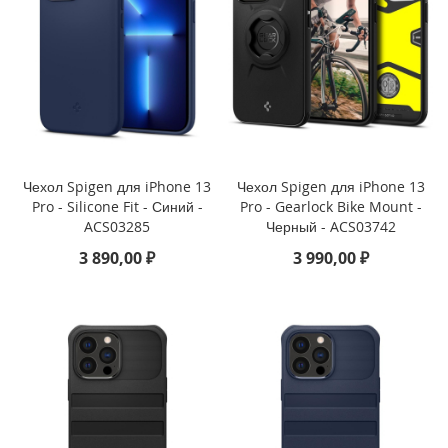
9
)
i
P
a
d
P
r
Чехол Spigen для iPhone 13
Чехол Spigen для iPhone 13
o
Pro - Silicone Fit - Синий -
Pro - Gearlock Bike Mount -
1
ACS03285
Черный - ACS03742
2
.
3 890,00 ₽
3 990,00 ₽
9
(
2
0
2
0
)
i
P