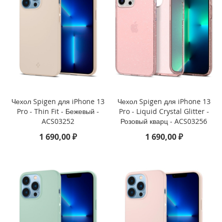
n
e
X
S
i
P
h
o
n
e
Чехол Spigen для iPhone 13
Чехол Spigen для iPhone 13
X
Pro - Thin Fit - Бежевый -
Pro - Liquid Crystal Glitter -
R
ACS03252
Розовый кварц - ACS03256
1 690,00 ₽
1 690,00 ₽
i
P
h
o
n
e
8
P
l