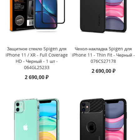
r
1
1
(
2
0
2
4
Защитное стекло Spigen для
Чехол-накладка Spigen для
)
iPhone 11 / XR - Full Coverage
iPhone 11 - Thin Fit - Черный -
HD - Черный - 1 шт -
076CS27178
i
064GL25233
P
2 690,00 ₽
a
2 690,00 ₽
d
M
i
n
i
7
(
2
0
2
4