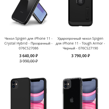
P
h
o
n
e
1
4
P
Чехол Spigen для iPhone 11 -
Ударопрочный чехол Spigen
r
Crystal Hybrid - Прозрачный -
для iPhone 11 - Tough Armor -
o
076CS27086
Черный - 076CS27190
M
a
3 640,00 ₽
3 790,00 ₽
x
3 990,00 ₽
i
P
h
o
n
e
1
4
P
r