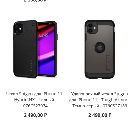
i
P
h
o
n
e
4
s
/
4
i
P
a
d
Чехол Spigen для iPhone 11 -
Ударопрочный чехол Spigen
i
Hybrid NX - Черный -
для iPhone 11 - Tough Armor -
P
076CS27074
Темно-серый - 076CS27189
a
2 490,00 ₽
2 490,00 ₽
d
P
r
o