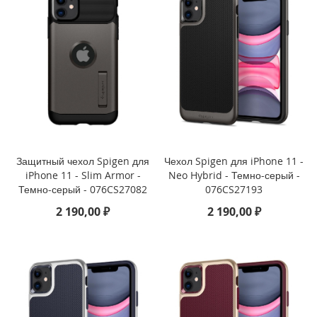
M
i
n
i
i
P
h
o
n
e
Защитный чехол Spigen для
Чехол Spigen для iPhone 11 -
1
1
iPhone 11 - Slim Armor -
Neo Hybrid - Темно-серый -
P
Темно-серый - 076CS27082
076CS27193
r
2 190,00 ₽
2 190,00 ₽
o
M
a
x
i
P
h