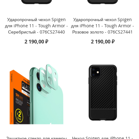
n
e
X
Ударопрочный чехол Spigen
Ударопрочный чехол Spigen
S
для iPhone 11 - Tough Armor -
для iPhone 11 - Tough Armor -
Серебристый - 076CS27440
Розовое золото - 076CS27441
i
P
2 190,00 ₽
2 190,00 ₽
h
o
n
e
X
R
i
P
h
o
n
e
8
P
l
Защитное стекло для камеры
Чехол Spigen для iPhone 11 -