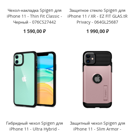
i
P
Чехол-накладка Spigen для
Защитное стекло Spigen для
h
iPhone 11 - Thin Fit Classic -
iPhone 11 / XR - EZ FIT GLAS.tR
o
Черный - 076CS27442
Privacy - 064GL25687
n
e
1 590,00 ₽
1 990,00 ₽
1
6
P
r
o
i
P
h
o
n
e
1
6
P
l
Гибридный чехол Spigen для
Защитный чехол Spigen для
u
iPhone 11 - Ultra Hybrid -
iPhone 11 - Slim Armor -
s