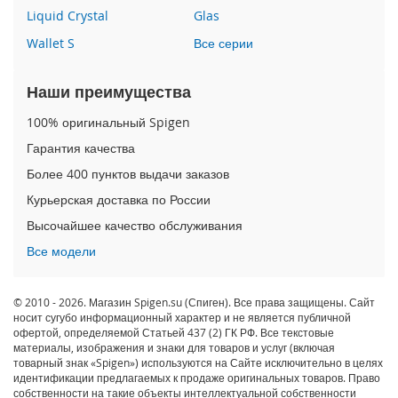
a
Liquid Crystal
Glas
d
P
Wallet S
Все серии
r
o
Наши преимущества
1
1
100% оригинальный Spigen
(
2
Гарантия качества
0
Более 400 пунктов выдачи заказов
2
0
Курьерская доставка по России
)
Высочайшее качество обслуживания
i
Все модели
P
a
d
© 2010 - 2026. Магазин Spigen.su (Спиген). Все права защищены. Сайт
A
носит сугубо информационный характер и не является публичной
i
офертой, определяемой Статьей 437 (2) ГК РФ. Все текстовые
r
материалы, изображения и знаки для товаров и услуг (включая
1
товарный знак «Spigen») используются на Сайте исключительно в целях
идентификации предлагаемых к продаже оригинальных товаров. Право
0
собственности на такие объекты интеллектуальной собственности
.