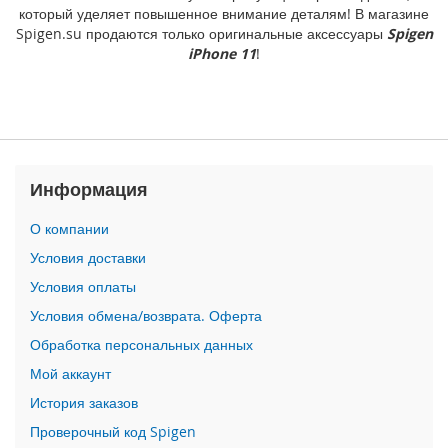
)
который уделяет повышенное внимание деталям! В магазине
Spigen.su продаются только оригинальные аксессуары
Spigen
i
iPhone 11
!
P
a
d
1
0
.
2
Информация
(
2
О компании
0
2
Условия доставки
1
Условия оплаты
/
2
Условия обмена/возврата. Оферта
0
Обработка персональных данных
2
0
Мой аккаунт
/
История заказов
2
0
Проверочный код Spigen
1