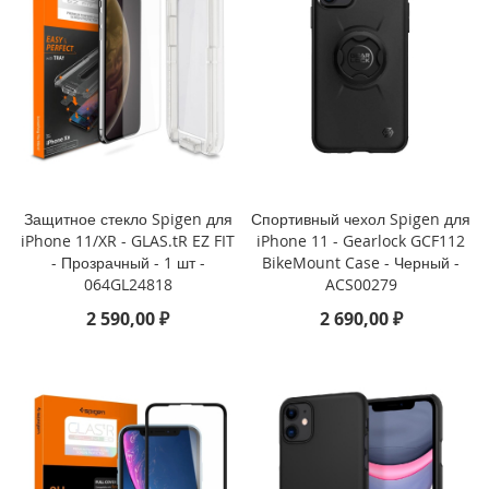
i
P
a
d
A
i
r
1
3
Защитное стекло Spigen для
Спортивный чехол Spigen для
(
iPhone 11/XR - GLAS.tR EZ FIT
iPhone 11 - Gearlock GCF112
2
- Прозрачный - 1 шт -
BikeMount Case - Черный -
0
064GL24818
ACS00279
2
4
2 590,00 ₽
2 690,00 ₽
)
i
P
a
d
A
i