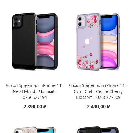
o
n
e
1
5
P
r
o
M
a
x
i
P
h
Чехол Spigen для iPhone 11 -
Чехол Spigen для iPhone 11 -
o
Neo Hybrid - Черный -
Cyrill Ciel - Cecile Cherry
n
076CS27194
Blossom - 076CS27509
e
1
2 390,00 ₽
2 490,00 ₽
5
P
r
o