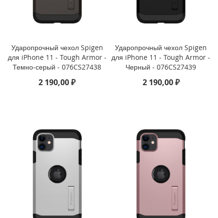
е
i
P
h
o
n
Ударопрочный чехол Spigen
Ударопрочный чехол Spigen
e
для iPhone 11 - Tough Armor -
для iPhone 11 - Tough Armor -
Темно-серый - 076CS27438
Черный - 076CS27439
i
2 190,00 ₽
2 190,00 ₽
P
h
o
n
e
X
S
M
a
x
i
P
h
o