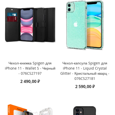
1
3
(
2
0
2
4
)
i
P
a
d
Чехол-книжка Spigen для
Чехол-капсула Spigen для
P
iPhone 11 - Wallet S - Черный
iPhone 11 - Liquid Crystal
r
- 076CS27197
Glitter - Кристальный кварц -
o
076CS27181
1
2 490,00 ₽
1
2 590,00 ₽
(
2
0
2
4
)