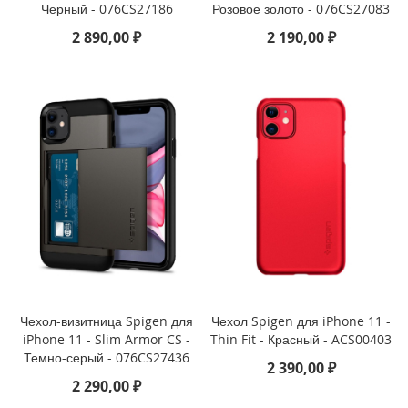
Черный - 076CS27186
Розовое золото - 076CS27083
i
2 890,00 ₽
2 190,00 ₽
P
h
o
n
e
1
6
e
i
P
h
o
n
e
1
Чехол-визитница Spigen для
Чехол Spigen для iPhone 11 -
6
iPhone 11 - Slim Armor CS -
Thin Fit - Красный - ACS00403
Темно-серый - 076CS27436
i
2 390,00 ₽
P
2 290,00 ₽
h