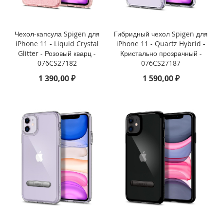
i
P
h
Чехол-капсула Spigen для
Гибридный чехол Spigen для
o
iPhone 11 - Liquid Crystal
iPhone 11 - Quartz Hybrid -
n
Glitter - Розовый кварц -
Кристально прозрачный -
e
076CS27182
076CS27187
S
1 390,00 ₽
1 590,00 ₽
E
(
2
0
2
2
/
2
0
2
0
)
/
8
/
7