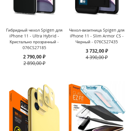
i
P
h
o
n
Гибридный чехол Spigen для
Чехол-визитница Spigen для
e
iPhone 11 - Ultra Hybrid -
iPhone 11 - Slim Armor CS -
1
Кристально прозрачный -
Черный - 076CS27435
7
076CS27185
3 732,00 ₽
P
2 790,00 ₽
4 390,00 ₽
r
o
2 890,00 ₽
i
P
h
o
n
e
A
i
r
i