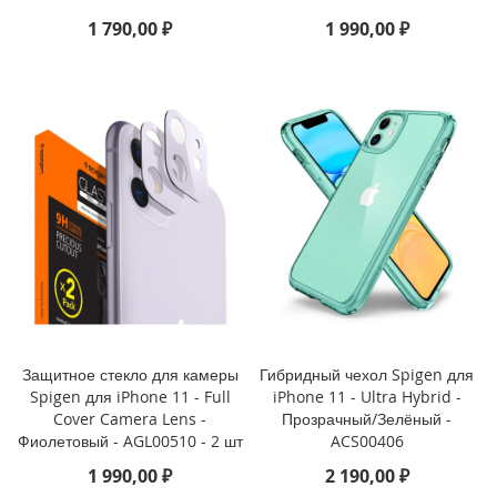
n
1 790,00 ₽
1 990,00 ₽
i
i
P
h
o
n
e
1
2
P
r
o
M
a
x
Защитное стекло для камеры
Гибридный чехол Spigen для
Spigen для iPhone 11 - Full
iPhone 11 - Ultra Hybrid -
i
Cover Camera Lens -
Прозрачный/Зелёный -
P
Фиолетовый - AGL00510 - 2 шт
ACS00406
h
o
1 990,00 ₽
2 190,00 ₽
n