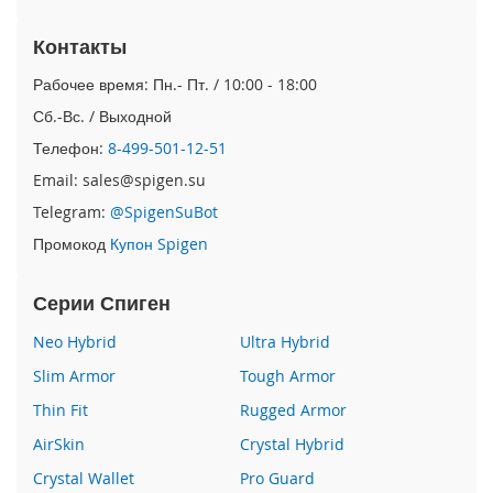
9
)
Контакты
i
Рабочее время: Пн.- Пт. / 10:00 - 18:00
P
Сб.-Вс. / Выходной
a
d
Телефон:
8-499-501-12-51
P
Email: sales@spigen.su
r
o
Telegram:
@SpigenSuBot
1
Промокод
Купон Spigen
2
.
9
Серии Спиген
(
2
Neo Hybrid
Ultra Hybrid
0
Slim Armor
Tough Armor
2
0
Thin Fit
Rugged Armor
)
AirSkin
Crystal Hybrid
i
Crystal Wallet
Pro Guard
P