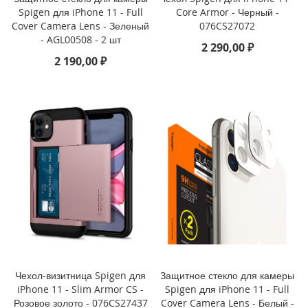
u
Spigen для iPhone 11 - Full
Core Armor - Черный -
s
Cover Camera Lens - Зеленый
076CS27072
- AGL00508 - 2 шт
i
2 290,00 ₽
P
2 190,00 ₽
h
o
n
e
6
s
P
l
u
s
i
P
h
o
n
Чехол-визитница Spigen для
Защитное стекло для камеры
e
iPhone 11 - Slim Armor CS -
Spigen для iPhone 11 - Full
6
s
Розовое золото - 076CS27437
Cover Camera Lens - Белый -