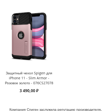
1
1
(
2
0
2
1
)
i
P
a
d
M
i
Защитный чехол Spigen для
n
iPhone 11 - Slim Armor -
i
Розовое золото - 076CS27078
6
(
3 490,00 ₽
2
0
2
1
Компания Спиген заслужила репутацию производителя,