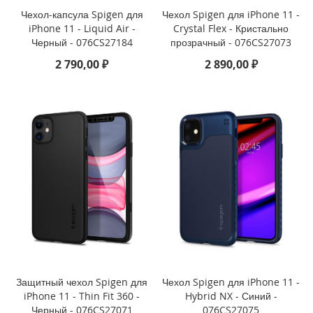
2
Чехол-капсула Spigen для
Чехол Spigen для iPhone 11 -
2
iPhone 11 - Liquid Air -
Crystal Flex - Кристально
)
Черный - 076CS27184
прозрачный - 076CS27073
2 790,00 ₽
2 890,00 ₽
i
P
a
d
A
i
r
1
0
.
9
(
2
0
2
2
)
Защитный чехол Spigen для
Чехол Spigen для iPhone 11 -
iPhone 11 - Thin Fit 360 -
Hybrid NX - Синий -
i
Черный - 076CS27071
076CS27075