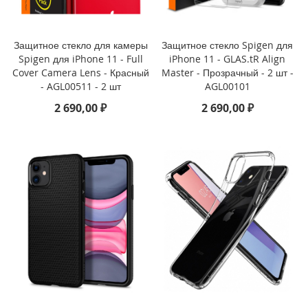
d
P
r
Защитное стекло для камеры
Защитное стекло Spigen для
o
1
Spigen для iPhone 11 - Full
iPhone 11 - GLAS.tR Align
1
Cover Camera Lens - Красный
Master - Прозрачный - 2 шт -
(
- AGL00511 - 2 шт
AGL00101
2
2 690,00 ₽
2 690,00 ₽
0
2
2
)
i
P
a
d
1
0
.
9
(
2
0