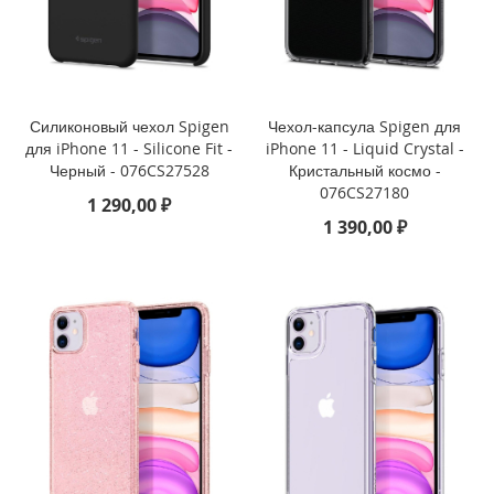
o
i
P
h
o
Силиконовый чехол Spigen
Чехол-капсула Spigen для
n
для iPhone 11 - Silicone Fit -
iPhone 11 - Liquid Crystal -
e
Черный - 076CS27528
Кристальный космо -
1
076CS27180
1 290,00 ₽
4
1 390,00 ₽
P
l
u
s
i
P
h
o
n
e
1
4