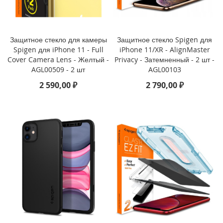
P
h
o
n
Защитное стекло для камеры
Защитное стекло Spigen для
e
Spigen для iPhone 11 - Full
iPhone 11/XR - AlignMaster
1
Cover Camera Lens - Желтый -
Privacy - Затемненный - 2 шт -
7
AGL00509 - 2 шт
AGL00103
i
2 590,00 ₽
2 790,00 ₽
P
h
o
n
e
1
6
P
r
o
M
a
x