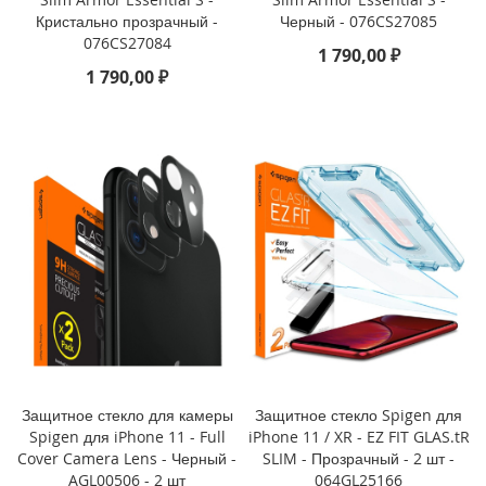
3
Кристально прозрачный -
Черный - 076CS27085
P
076CS27084
r
1 790,00 ₽
o
1 790,00 ₽
i
P
h
o
n
e
1
3
i
P
h
o
n
e
Защитное стекло для камеры
Защитное стекло Spigen для
1
Spigen для iPhone 11 - Full
iPhone 11 / XR - EZ FIT GLAS.tR
3
Cover Camera Lens - Черный -
SLIM - Прозрачный - 2 шт -
M
AGL00506 - 2 шт
064GL25166
i