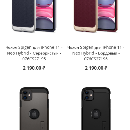
o
n
e
1
1
P
r
o
Чехол Spigen для iPhone 11 -
Чехол Spigen для iPhone 11 -
i
Neo Hybrid - Серебристый -
Neo Hybrid - Бордовый -
P
076CS27195
076CS27196
h
2 190,00 ₽
2 190,00 ₽
o
n
e
1
1
Д
р
у
г
и