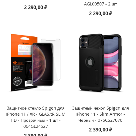
AGL00507 - 2 шт
2 290,00 ₽
i
2 290,00 ₽
P
h
o
n
e
S
E
/
5
s
/
5
i
P
h
o
Защитное стекло Spigen для
Защитный чехол Spigen для
n
iPhone 11 / XR - GLAS.tR SLIM
iPhone 11 - Slim Armor -
e
HD - Прозрачный - 1 шт -
Черный - 076CS27076
5
064GL24527
2 390,00 ₽
c
2 390,00 ₽