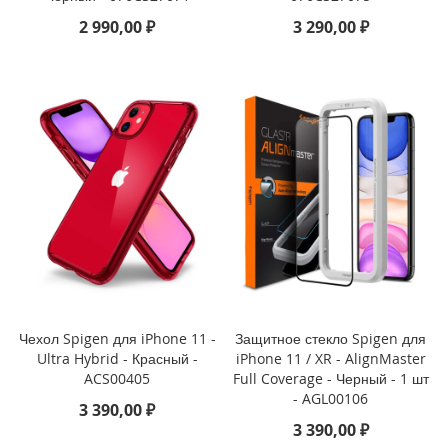
P
2 990,00 ₽
3 290,00 ₽
a
d
P
r
o
1
2
.
9
(
2
0
2
1
)
i
Чехол Spigen для iPhone 11 -
Защитное стекло Spigen для
P
Ultra Hybrid - Красный -
iPhone 11 / XR - AlignMaster
a
ACS00405
Full Coverage - Черный - 1 шт
d
- AGL00106
3 390,00 ₽
P
r
3 390,00 ₽
o