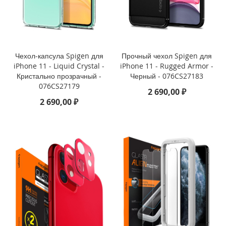
)
i
P
a
Чехол-капсула Spigen для
Прочный чехол Spigen для
d
iPhone 11 - Liquid Crystal -
iPhone 11 - Rugged Armor -
P
Кристально прозрачный -
Черный - 076CS27183
r
076CS27179
o
2 690,00 ₽
1
2 690,00 ₽
2
.
9
(
2
0
2
2
)
i
P
a