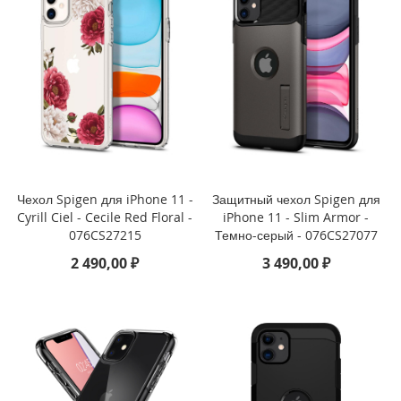
i
P
h
o
n
e
1
5
P
l
u
Чехол Spigen для iPhone 11 -
Защитный чехол Spigen для
s
Cyrill Ciel - Cecile Red Floral -
iPhone 11 - Slim Armor -
076CS27215
Темно-серый - 076CS27077
i
P
2 490,00 ₽
3 490,00 ₽
h
o
n
e
1
5
i