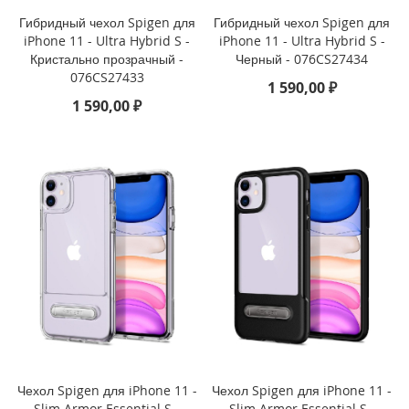
Гибридный чехол Spigen для
Гибридный чехол Spigen для
i
iPhone 11 - Ultra Hybrid S -
iPhone 11 - Ultra Hybrid S -
P
Кристально прозрачный -
Черный - 076CS27434
h
076CS27433
o
1 590,00 ₽
n
1 590,00 ₽
e
1
3
P
r
o
M
a
x
i
P
h
o
n
e
Чехол Spigen для iPhone 11 -
Чехол Spigen для iPhone 11 -
1
Slim Armor Essential S -
Slim Armor Essential S -