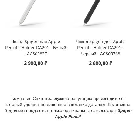
i
P
h
o
n
e
Чехол Spigen для Apple
Чехол Spigen для Apple
1
Pencil - Holder DA201 - Белый
Pencil - Holder DA201 -
7
P
- ACS05857
Черный - ACS05763
r
2 990,00 ₽
2 890,00 ₽
o
i
P
h
o
Компания Спиген заслужила репутацию производителя,
n
который уделяет повышенное внимание деталям! В магазине
e
Spigen.su продаются только оригинальные аксессуары
Spigen
A
Apple Pencil
!
i
r
i