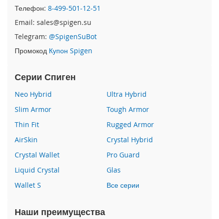
i
Телефон:
8-499-501-12-51
P
h
Email: sales@spigen.su
o
Telegram:
@SpigenSuBot
n
e
Промокод
Купон Spigen
1
6
Серии Спиген
P
r
Neo Hybrid
Ultra Hybrid
o
Slim Armor
Tough Armor
i
P
Thin Fit
Rugged Armor
h
AirSkin
Crystal Hybrid
o
n
Crystal Wallet
Pro Guard
e
Liquid Crystal
Glas
1
6
Wallet S
Все серии
P
l
u
Наши преимущества
s