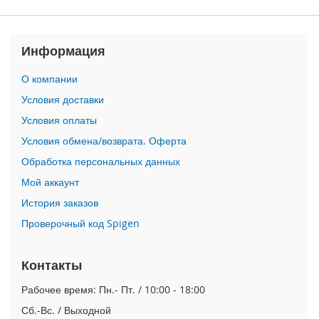
P
h
o
Информация
n
e
1
О компании
7
Условия доставки
i
Условия оплаты
P
Условия обмена/возврата. Оферта
h
o
Обработка персональных данных
n
Мой аккаунт
e
1
История заказов
6
Проверочный код Spigen
P
r
o
Контакты
M
a
Рабочее время: Пн.- Пт. / 10:00 - 18:00
x
Сб.-Вс. / Выходной