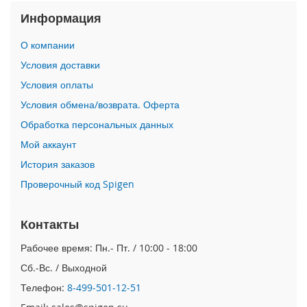
i
Информация
P
h
o
О компании
n
Условия доставки
e
1
Условия оплаты
6
Условия обмена/возврата. Оферта
P
r
Обработка персональных данных
o
Мой аккаунт
i
История заказов
P
Проверочный код Spigen
h
o
n
Контакты
e
1
Рабочее время: Пн.- Пт. / 10:00 - 18:00
6
P
Сб.-Вс. / Выходной
l
Телефон:
8-499-501-12-51
u
s