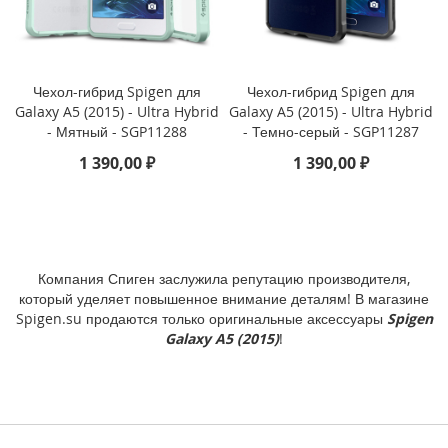
P
h
o
n
e
Чехол-гибрид Spigen для
Чехол-гибрид Spigen для
1
Galaxy A5 (2015) - Ultra Hybrid
Galaxy A5 (2015) - Ultra Hybrid
7
- Мятный - SGP11288
- Темно-серый - SGP11287
1 390,00 ₽
1 390,00 ₽
i
P
h
o
n
e
Компания Спиген заслужила репутацию производителя,
1
который уделяет повышенное внимание деталям! В магазине
6
Spigen.su продаются только оригинальные аксессуары
Spigen
P
Galaxy A5 (2015)
!
r
o
M
a
x