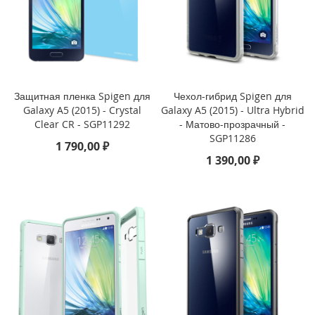
i
P
h
o
n
e
Защитная пленка Spigen для
Чехол-гибрид Spigen для
1
Galaxy A5 (2015) - Crystal
Galaxy A5 (2015) - Ultra Hybrid
7
P
Clear CR - SGP11292
- Матово-прозрачный -
r
SGP11286
1 790,00 ₽
o
1 390,00 ₽
i
P
h
o
n
e
A
i
r
i