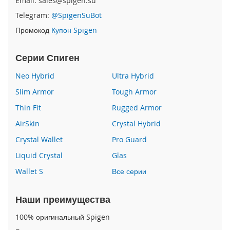
Email: sales@spigen.su
Telegram:
@SpigenSuBot
i
P
Промокод
Купон Spigen
h
o
Серии Спиген
n
e
Neo Hybrid
Ultra Hybrid
1
6
Slim Armor
Tough Armor
e
Thin Fit
Rugged Armor
i
AirSkin
Crystal Hybrid
P
h
Crystal Wallet
Pro Guard
o
n
Liquid Crystal
Glas
e
Wallet S
Все серии
1
6
Наши преимущества
i
P
100% оригинальный Spigen
h