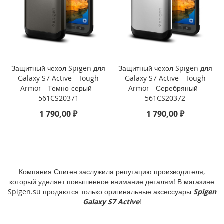
i
P
h
o
n
e
Защитный чехол Spigen для
Защитный чехол Spigen для
1
Galaxy S7 Active - Tough
Galaxy S7 Active - Tough
7
P
Armor - Темно-серый -
Armor - Серебряный -
r
561CS20371
561CS20372
o
1 790,00 ₽
1 790,00 ₽
i
P
h
o
n
Компания Спиген заслужила репутацию производителя,
e
который уделяет повышенное внимание деталям! В магазине
A
Spigen.su продаются только оригинальные аксессуары
Spigen
i
Galaxy S7 Active
!
r
i