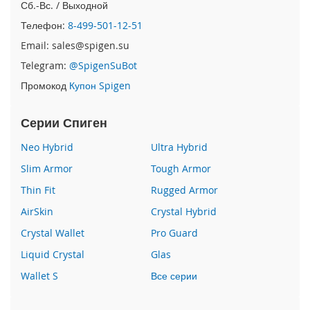
i
Сб.-Вс. / Выходной
P
Телефон:
8-499-501-12-51
h
o
Email: sales@spigen.su
n
Telegram:
@SpigenSuBot
e
1
Промокод
Купон Spigen
6
P
Серии Спиген
r
o
Neo Hybrid
Ultra Hybrid
i
Slim Armor
Tough Armor
P
h
Thin Fit
Rugged Armor
o
AirSkin
Crystal Hybrid
n
e
Crystal Wallet
Pro Guard
1
Liquid Crystal
Glas
6
P
Wallet S
Все серии
l
u
s