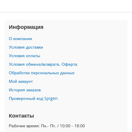
P
h
o
n
Информация
e
1
7
О компании
Условия доставки
i
P
Условия оплаты
h
Условия обмена/возврата. Оферта
o
n
Обработка персональных данных
e
Мой аккаунт
1
6
История заказов
P
Проверочный код Spigen
r
o
M
Контакты
a
x
Рабочее время: Пн.- Пт. / 10:00 - 18:00