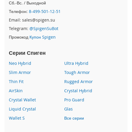
i
Сб.-Вс. / Выходной
P
Телефон:
8-499-501-12-51
h
o
Email: sales@spigen.su
n
Telegram:
@SpigenSuBot
e
1
Промокод
Купон Spigen
6
P
Серии Спиген
r
o
Neo Hybrid
Ultra Hybrid
i
Slim Armor
Tough Armor
P
h
Thin Fit
Rugged Armor
o
AirSkin
Crystal Hybrid
n
e
Crystal Wallet
Pro Guard
1
6
Liquid Crystal
Glas
P
Wallet S
Все серии
l
u
s