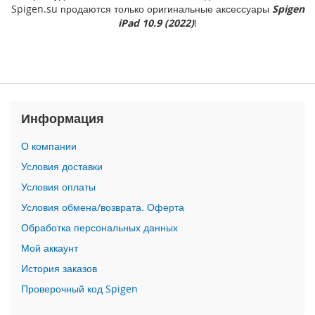
Spigen.su продаются только оригинальные аксессуары
Spigen
o
iPad 10.9 (2022)
!
i
P
h
o
n
e
Информация
1
4
О компании
P
l
Условия доставки
u
s
Условия оплаты
Условия обмена/возврата. Оферта
i
P
Обработка персональных данных
h
Мой аккаунт
o
n
История заказов
e
Проверочный код Spigen
1
4