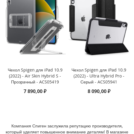
P
h
o
n
e
1
4
P
r
o
M
a
Чехол Spigen для iPad 10.9
Чехол Spigen для iPad 10.9
x
(2022) - Air Skin Hybrid S -
(2022) - Ultra Hybrid Pro -
Прозрачный - ACS05419
Серый - ACS05941
i
P
7 890,00 ₽
8 090,00 ₽
h
o
n
e
1
4
Компания Спиген заслужила репутацию производителя,
P
который уделяет повышенное внимание деталям! В магазине
r