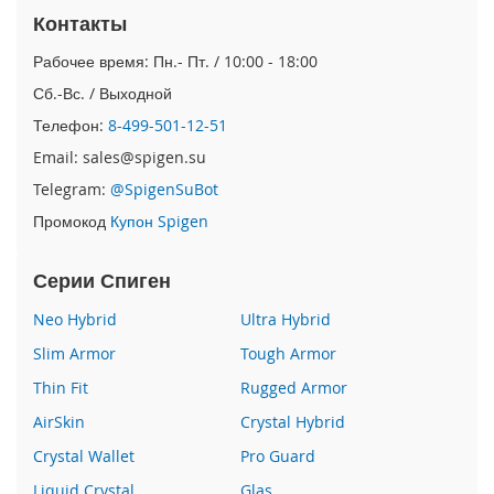
Контакты
i
P
Рабочее время: Пн.- Пт. / 10:00 - 18:00
h
Сб.-Вс. / Выходной
o
n
Телефон:
8-499-501-12-51
e
S
Email: sales@spigen.su
E
Telegram:
@SpigenSuBot
(
2
Промокод
Купон Spigen
0
2
Серии Спиген
2
/
Neo Hybrid
Ultra Hybrid
2
0
Slim Armor
Tough Armor
2
0
Thin Fit
Rugged Armor
)
AirSkin
Crystal Hybrid
/
8
Crystal Wallet
Pro Guard
/
Liquid Crystal
Glas
7