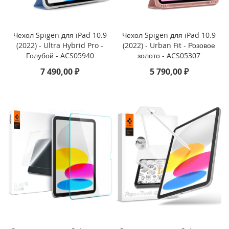
i
P
h
o
Чехол Spigen для iPad 10.9
Чехол Spigen для iPad 10.9
n
(2022) - Ultra Hybrid Pro -
(2022) - Urban Fit - Розовое
e
Голубой - ACS05940
золото - ACS05307
1
7 490,00 ₽
5 790,00 ₽
6
P
r
o
i
P
h
o
n
e
1
6
P
l
u
s