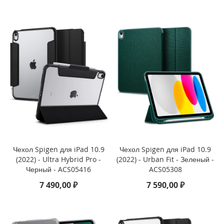
i
P
h
o
n
e
1
5
P
l
u
s
i
P
Чехол Spigen для iPad 10.9
Чехол Spigen для iPad 10.9
h
(2022) - Ultra Hybrid Pro -
(2022) - Urban Fit - Зеленый -
o
Черный - ACS05416
ACS05308
n
e
7 490,00 ₽
7 590,00 ₽
1
5
i