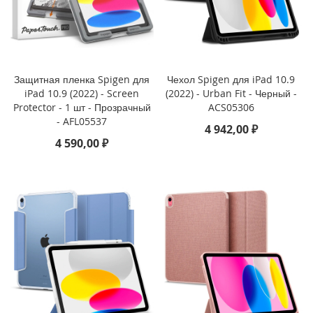
P
h
o
n
e
1
Защитная пленка Spigen для
Чехол Spigen для iPad 10.9
7
iPad 10.9 (2022) - Screen
(2022) - Urban Fit - Черный -
Protector - 1 шт - Прозрачный
ACS05306
i
- AFL05537
4 942,00 ₽
P
4 590,00 ₽
h
o
n
e
1
6
P
r
o
M
a
x