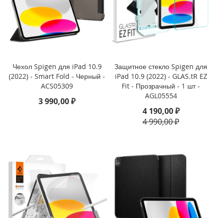
i
P
h
o
n
e
Чехол Spigen для iPad 10.9
Защитное стекло Spigen для
1
(2022) - Smart Fold - Черный -
iPad 10.9 (2022) - GLAS.tR EZ
7
P
ACS05309
Fit - Прозрачный - 1 шт -
r
AGL05554
3 990,00 ₽
o
4 190,00 ₽
4 990,00 ₽
i
P
h
o
n
e
A
i
r
i