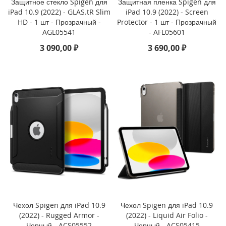
Защитное стекло Spigen для
Защитная пленка Spigen для
iPad 10.9 (2022) - GLAS.tR Slim
iPad 10.9 (2022) - Screen
i
HD - 1 шт - Прозрачный -
Protector - 1 шт - Прозрачный
P
AGL05541
- AFL05601
h
o
3 090,00 ₽
3 690,00 ₽
n
e
1
6
e
i
P
h
o
n
e
1
6
i
Чехол Spigen для iPad 10.9
Чехол Spigen для iPad 10.9
P
(2022) - Rugged Armor -
(2022) - Liquid Air Folio -
h
Черный - ACS05552
Черный - ACS05415