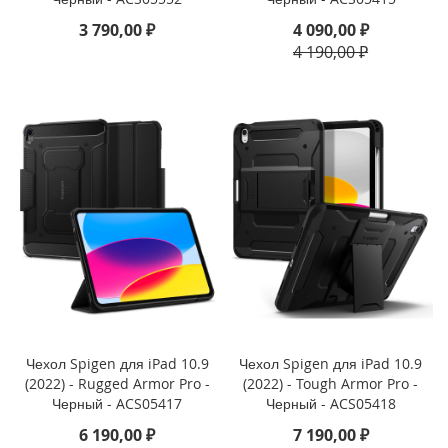
o
n
3 790,00 ₽
4 090,00 ₽
e
4 190,00 ₽
1
5
P
r
o
M
a
x
i
P
h
o
n
e
1
Чехол Spigen для iPad 10.9
Чехол Spigen для iPad 10.9
5
(2022) - Rugged Armor Pro -
(2022) - Tough Armor Pro -
P
Черный - ACS05417
Черный - ACS05418
r
o
6 190,00 ₽
7 190,00 ₽