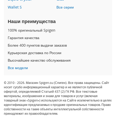
Wallet S
Все серии
i
P
h
Наши преимущества
o
n
100% оригинальный Spigen
e
Гарантия качества
1
3
Более 400 пунктов выдачи заказов
P
Курьерская доставка по России
r
o
Высочайшее качество обслуживания
M
Все модели
a
x
© 2010 - 2026. Магазин Spigen.su (Спиген). Все права защищены. Сайт
i
носит сугубо информационный характер и не является публичной
P
офертой, определяемой Статьей 437 (2) ГК РФ. Все текстовые
h
материалы, изображения и знаки для товаров и услуг (включая
o
товарный знак «Spigen») используются на Сайте исключительно в целях
n
идентификации предлагаемых к продаже оригинальных товаров. Право
e
собственности на такие объекты интеллектуальной собственности
1
принадлежит их правообладателям.