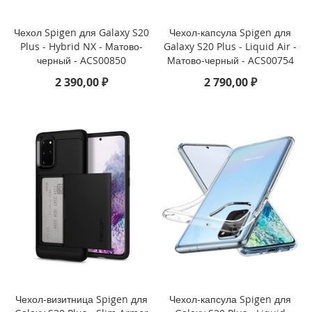
i
P
h
Чехол Spigen для Galaxy S20
Чехол-капсула Spigen для
o
Plus - Hybrid NX - Матово-
Galaxy S20 Plus - Liquid Air -
n
черный - ACS00850
Матово-черный - ACS00754
e
2 390,00 ₽
2 790,00 ₽
1
6
P
r
o
i
P
h
o
n
e
1
6
P
l
u
Чехол-визитница Spigen для
Чехол-капсула Spigen для
s