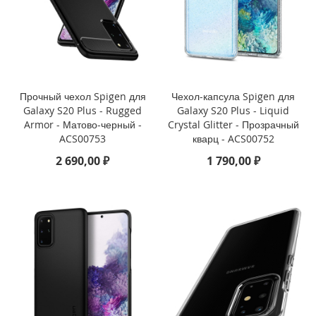
i
P
h
o
n
e
Прочный чехол Spigen для
Чехол-капсула Spigen для
1
Galaxy S20 Plus - Rugged
Galaxy S20 Plus - Liquid
7
P
Armor - Матово-черный -
Crystal Glitter - Прозрачный
r
ACS00753
кварц - ACS00752
o
2 690,00 ₽
1 790,00 ₽
i
P
h
o
n
e
A
i
r
i