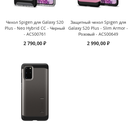
i
P
Чехол Spigen для Galaxy S20
Защитный чехол Spigen для
h
o
Plus - Neo Hybrid CC - Черный
Galaxy S20 Plus - Slim Armor -
n
- ACS00761
Розовый - ACS00649
e
2 790,00 ₽
2 990,00 ₽
1
3
P
r
o
M
a
x
i
P
h
o
n
e
1