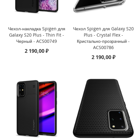
P
h
o
n
e
Чехол-накладка Spigen для
Чехол Spigen для Galaxy S20
1
Galaxy S20 Plus - Thin Fit -
Plus - Crystal Flex -
7
Черный - ACS00749
Кристально-прозрачный -
ACS00786
2 190,00 ₽
i
2 190,00 ₽
P
h
o
n
e
1
6
P
r
o
M
a
x