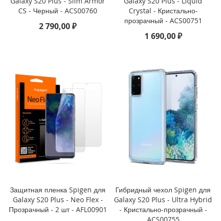
Galaxy S20 Plus - Slim Armor
Galaxy S20 Plus - Liquid
CS - Черный - ACS00760
Crystal - Кристально-
i
прозрачный - ACS00751
2 790,00 ₽
P
1 690,00 ₽
h
o
n
e
1
6
e
i
P
h
o
n
e
1
6
Защитная пленка Spigen для
Гибридный чехол Spigen для
i
Galaxy S20 Plus - Neo Flex -
Galaxy S20 Plus - Ultra Hybrid
P
Прозрачный - 2 шт - AFL00901
- Кристально-прозрачный -
h
ACS00755