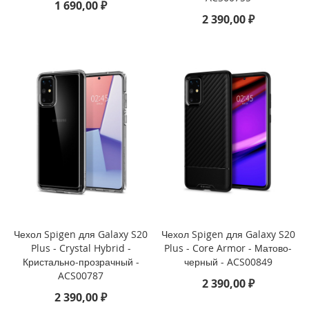
1 690,00 ₽
o
n
2 390,00 ₽
e
1
5
P
r
o
M
a
x
i
P
h
o
n
e
Чехол Spigen для Galaxy S20
Чехол Spigen для Galaxy S20
1
Plus - Crystal Hybrid -
Plus - Core Armor - Матово-
5
Кристально-прозрачный -
черный - ACS00849
P
ACS00787
r
2 390,00 ₽
o
2 390,00 ₽