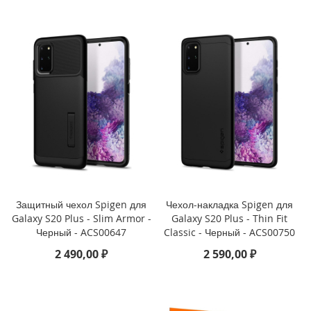
i
P
h
o
n
e
1
5
P
l
u
s
i
P
Защитный чехол Spigen для
Чехол-накладка Spigen для
h
Galaxy S20 Plus - Slim Armor -
Galaxy S20 Plus - Thin Fit
o
Черный - ACS00647
Classic - Черный - ACS00750
n
e
2 490,00 ₽
2 590,00 ₽
1
5
i