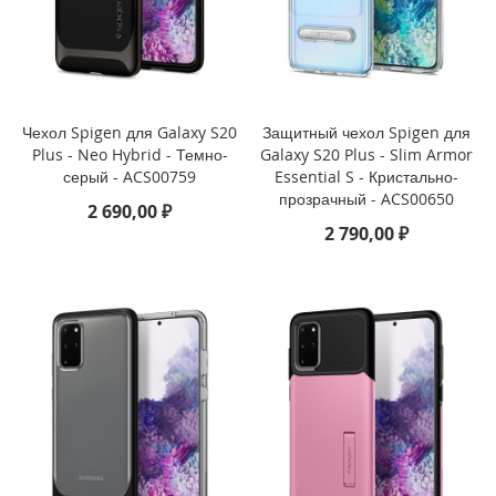
i
P
h
o
n
Чехол Spigen для Galaxy S20
Защитный чехол Spigen для
e
Plus - Neo Hybrid - Темно-
Galaxy S20 Plus - Slim Armor
S
серый - ACS00759
Essential S - Кристально-
E
прозрачный - ACS00650
(
2 690,00 ₽
2
2 790,00 ₽
0
2
2
/
2
0
2
0
)
/
8
/
7