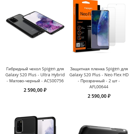
P
h
o
n
e
1
4
P
r
o
M
a
Гибридный чехол Spigen для
Защитная пленка Spigen для
x
Galaxy S20 Plus - Ultra Hybrid
Galaxy S20 Plus - Neo Flex HD
- Матово-черный - ACS00756
- Прозрачный - 2 шт -
i
AFL00644
P
2 590,00 ₽
h
2 590,00 ₽
o
n
e
1
4
P
r