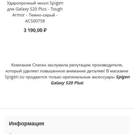
3
Ударопрочный чехол Spigen
P
для Galaxy S20 Plus - Tough
r
Armor - Темно-серый -
o
ACS00758
3 190,00 ₽
i
P
h
o
n
e
Компания Спиген заслужила репутацию производителя,
1
который уделяет повышенное внимание деталям! В магазине
3
Spigen.su продаются только оригинальные аксессуары
Spigen
i
Galaxy S20 Plus
!
P
h
o
n
e
1
3
Информация
M
i