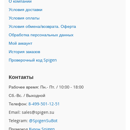
О компании
n
Условия доставки
i
Условия оплаты
i
Условия обмена/возврата. Оферта
P
h
Обработка персональных данных
o
Мой аккаунт
n
e
История заказов
1
Проверочный код Spigen
2
P
r
Контакты
o
M
Рабочее время: Пн.- Пт. / 10:00 - 18:00
a
x
Сб.-Вс. / Выходной
Телефон:
8-499-501-12-51
i
P
Email: sales@spigen.su
h
Telegram:
@SpigenSuBot
o
n
Промокод
Купон Spigen