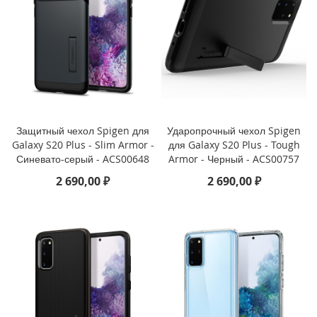
o
i
P
h
o
n
e
1
Защитный чехол Spigen для
Ударопрочный чехол Spigen
4
Galaxy S20 Plus - Slim Armor -
для Galaxy S20 Plus - Tough
P
Синевато-серый - ACS00648
Armor - Черный - ACS00757
l
u
2 690,00 ₽
2 690,00 ₽
s
i
P
h
o
n
e
1
4