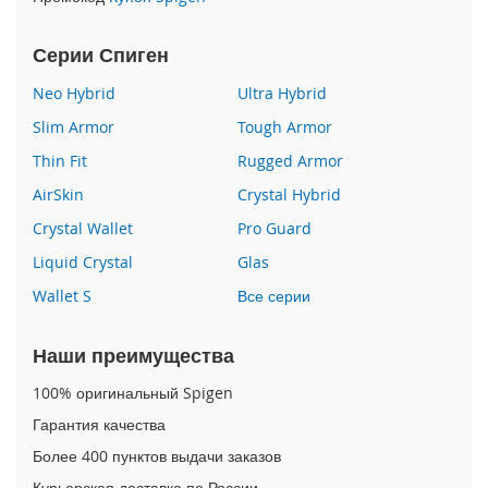
e
1
2
Серии Спиген
/
i
Neo Hybrid
Ultra Hybrid
P
Slim Armor
Tough Armor
h
o
Thin Fit
Rugged Armor
n
AirSkin
Crystal Hybrid
e
1
Crystal Wallet
Pro Guard
2
P
Liquid Crystal
Glas
r
Wallet S
Все серии
o
i
Наши преимущества
P
h
100% оригинальный Spigen
o
Гарантия качества
n
e
Более 400 пунктов выдачи заказов
1
2
Курьерская доставка по России