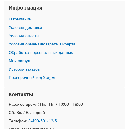
i
Информация
P
h
o
О компании
n
Условия доставки
e
1
Условия оплаты
6
Условия обмена/возврата. Оферта
P
r
Обработка персональных данных
o
Мой аккаунт
i
История заказов
P
Проверочный код Spigen
h
o
n
Контакты
e
1
Рабочее время: Пн.- Пт. / 10:00 - 18:00
6
P
Сб.-Вс. / Выходной
l
Телефон:
8-499-501-12-51
u
s