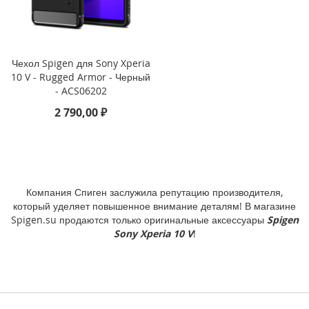
P
h
o
n
e
Чехол Spigen для Sony Xperia
1
10 V - Rugged Armor - Черный
7
- ACS06202
2 790,00 ₽
i
P
h
o
n
e
Компания Спиген заслужила репутацию производителя,
1
который уделяет повышенное внимание деталям! В магазине
6
Spigen.su продаются только оригинальные аксессуары
Spigen
P
Sony Xperia 10 V
!
r
o
M
a
x