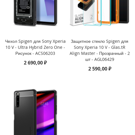
i
P
h
o
n
e
Чехол Spigen для Sony Xperia
Защитное стекло Spigen для
1
10 V - Ultra Hybrid Zero One -
Sony Xperia 10 V - Glas.tR
7
P
Рисунок - ACS06203
Align Master - Прозрачный - 2
r
шт - AGL06429
2 690,00 ₽
o
2 590,00 ₽
i
P
h
o
n
e
A
i
r
i