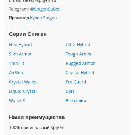
Email: sales@spigen.su
Telegram:
@SpigenSuBot
i
P
Промокод
Купон Spigen
h
o
Серии Спиген
n
e
Neo Hybrid
Ultra Hybrid
1
6
Slim Armor
Tough Armor
e
Thin Fit
Rugged Armor
i
AirSkin
Crystal Hybrid
P
h
Crystal Wallet
Pro Guard
o
n
Liquid Crystal
Glas
e
Wallet S
Все серии
1
6
Наши преимущества
i
P
100% оригинальный Spigen
h