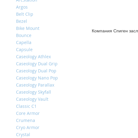
iPhone
Argos
14
Belt Clip
Pro
Bezel
Max
Bike Mount
Компания Спиген засл
iPhone
Bounce
14
Capella
Pro
Capsule
iPhone
Caseology Athlex
14
Caseology Dual Grip
Plus
Caseology Dual Pop
iPhone
Caseology Nano Pop
14
Caseology Parallax
Caseology Skyfall
iPhone
Caseology Vault
SE
(2022/2020)/8/7
Classic C1
Core Armor
iPhone
Crumena
13
Pro
Cryo Armor
Max
Crystal