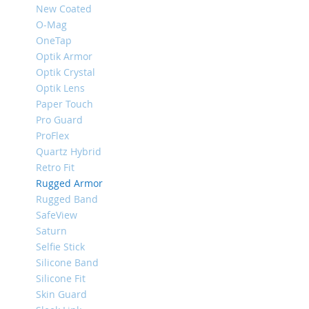
New Coated
iPhone
O-Mag
8
Plus
OneTap
Optik Armor
iPhone
Optik Crystal
6s
Optik Lens
Plus
Paper Touch
iPhone
Pro Guard
6s
ProFlex
iPhone
Quartz Hybrid
SE
Retro Fit
/
Rugged Armor
5s
/
Rugged Band
5
SafeView
Saturn
iPhone
Selfie Stick
5c
Silicone Band
iPhone
Silicone Fit
4s
Skin Guard
/