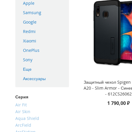
Apple
iPhone
16
Samsung
Plus
Google
iPhone
Redmi
16e
Xiaomi
iPhone
16
OnePlus
iPhone
Sony
15
Pro
Еще
Max
Аксессуары
Защитный чехол Spigen 
iPhone
A20 - Slim Armor - Син
15
- 612CS26062
Pro
Серия
1 790,00 ₽
iPhone
Air Fit
15
Air Skin
Plus
Aqua Shield
iPhone
ArcField
15
ArcStation