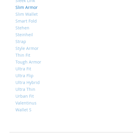
4
Sleek Link
Slim Armor
iPad
Slim Wallet
iPad
Pro
Smart Fold
13
Stehen
(2024)
Steinheil
Strap
iPad
Pro
Style Armor
11
Thin Fit
(2024)
Tough Armor
iPad
Ultra Fit
Air
Ultra Flip
13
Ultra Hybrid
(2024)
Ultra Thin
iPad
Urban Fit
Air
Valentinus
11
Wallet S
(2024)
iPad
Mini