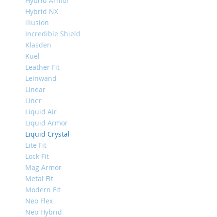
Hybrid Armor
Mini
Hybrid NX
iPhone
illusion
11
Incredible Shield
Pro
Klasden
Max
Kuel
iPhone
Leather Fit
11
Leinwand
Pro
Linear
iPhone
Liner
11
Liquid Air
Liquid Armor
Другие
iPhone
Liquid Crystal
iPhone
Lite Fit
XS
Lock Fit
Max
Mag Armor
iPhone
Metal Fit
XS
Modern Fit
Neo Flex
iPhone
XR
Neo Hybrid