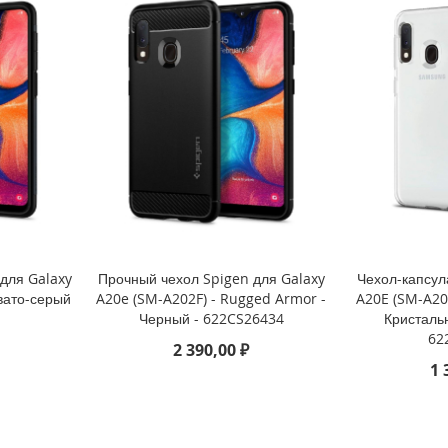
для Galaxy
Прочный чехол Spigen для Galaxy
Чехол-капсул
евато-серый
A20e (SM-A202F) - Rugged Armor -
A20E (SM-A202
Черный - 622CS26434
Кристаль
62
2 390,00 ₽
1 