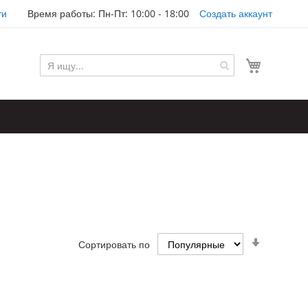
ти
Время работы: Пн-Пт: 10:00 - 18:00
Создать аккаунт
Моя корз
Задать
Сортировать по
направл
по
возраста