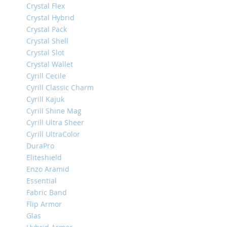
Crystal Flex
iPhone
13
Crystal Hybrid
Pro
Crystal Pack
Crystal Shell
iPhone
Crystal Slot
13
Crystal Wallet
iPhone
Cyrill Cecile
13
Cyrill Classic Charm
Mini
Cyrill Kajuk
iPhone
Cyrill Shine Mag
12
Cyrill Ultra Sheer
Pro
Max
Cyrill UltraColor
DuraPro
iPhone
Eliteshield
12
Enzo Aramid
/
iPhone
Essential
12
Fabric Band
Pro
Flip Armor
iPhone
Glas
12