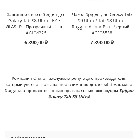
i
P
h
Защитное стекло Spigen для
Чехол Spigen для Galaxy Tab
o
Galaxy Tab S8 Ultra - EZ FIT
S9 Ultra / Tab S8 Ultra -
n
GLAS.tR - Прозрачный - 1 шт -
Rugged Armor Pro - Черный -
e
AGL04226
ACS06538
1
6 390,00 ₽
7 390,00 ₽
6
P
r
o
i
Компания Спиген заслужила репутацию производителя,
P
h
который уделяет повышенное внимание деталям! В магазине
o
Spigen.su продаются только оригинальные аксессуары
Spigen
n
Galaxy Tab S8 Ultra
!
e
1
6
P
l
u
s