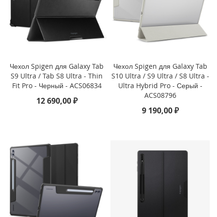
i
P
h
o
n
e
Чехол Spigen для Galaxy Tab
Чехол Spigen для Galaxy Tab
1
S9 Ultra / Tab S8 Ultra - Thin
S10 Ultra / S9 Ultra / S8 Ultra -
7
P
Fit Pro - Черный - ACS06834
Ultra Hybrid Pro - Серый -
r
ACS08796
12 690,00 ₽
o
9 190,00 ₽
i
P
h
o
n
e
A
i
r
i