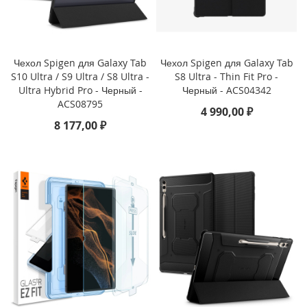
P
h
o
n
e
Чехол Spigen для Galaxy Tab
Чехол Spigen для Galaxy Tab
1
S10 Ultra / S9 Ultra / S8 Ultra -
S8 Ultra - Thin Fit Pro -
7
Ultra Hybrid Pro - Черный -
Черный - ACS04342
ACS08795
4 990,00 ₽
i
8 177,00 ₽
P
h
o
n
e
1
6
P
r
o
M
a
x