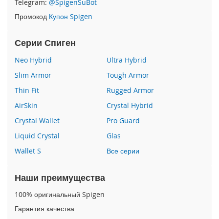
Telegram:
@SpigenSuBot
o
n
Промокод
Купон Spigen
e
1
5
Серии Спиген
P
r
Neo Hybrid
Ultra Hybrid
o
Slim Armor
Tough Armor
M
a
Thin Fit
Rugged Armor
x
AirSkin
Crystal Hybrid
i
Crystal Wallet
Pro Guard
P
h
Liquid Crystal
Glas
o
Wallet S
Все серии
n
e
1
Наши преимущества
5
P
100% оригинальный Spigen
r
o
Гарантия качества