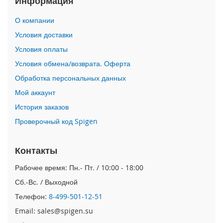
Информация
i
О компании
P
Условия доставки
h
o
Условия оплаты
n
Условия обмена/возврата. Оферта
e
1
Обработка персональных данных
6
Мой аккаунт
e
История заказов
i
Проверочный код Spigen
P
h
o
Контакты
n
e
Рабочее время: Пн.- Пт. / 10:00 - 18:00
1
6
Сб.-Вс. / Выходной
Телефон:
8-499-501-12-51
i
P
Email: sales@spigen.su
h