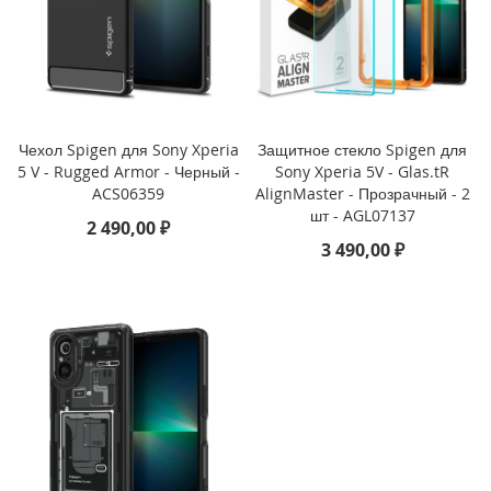
i
P
h
o
n
e
Чехол Spigen для Sony Xperia
Защитное стекло Spigen для
1
5 V - Rugged Armor - Черный -
Sony Xperia 5V - Glas.tR
7
P
ACS06359
AlignMaster - Прозрачный - 2
r
шт - AGL07137
2 490,00 ₽
o
3 490,00 ₽
i
P
h
o
n
e
A
i
r
i