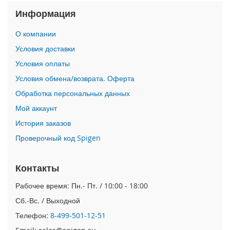
i
Информация
P
h
o
О компании
n
Условия доставки
e
1
Условия оплаты
6
Условия обмена/возврата. Оферта
P
r
Обработка персональных данных
o
Мой аккаунт
i
История заказов
P
Проверочный код Spigen
h
o
n
Контакты
e
1
Рабочее время: Пн.- Пт. / 10:00 - 18:00
6
P
Сб.-Вс. / Выходной
l
Телефон:
8-499-501-12-51
u
s