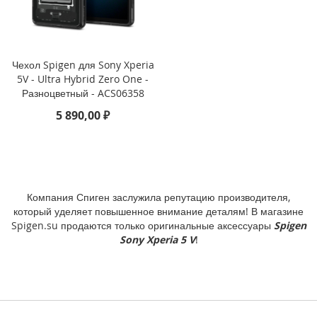
P
h
o
n
e
Чехол Spigen для Sony Xperia
1
5V - Ultra Hybrid Zero One -
7
Разноцветный - ACS06358
5 890,00 ₽
i
P
h
o
n
e
Компания Спиген заслужила репутацию производителя,
1
который уделяет повышенное внимание деталям! В магазине
6
Spigen.su продаются только оригинальные аксессуары
Spigen
P
Sony Xperia 5 V
!
r
o
M
a
x