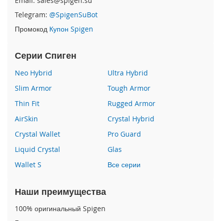
Email: sales@spigen.su
Telegram:
@SpigenSuBot
i
P
Промокод
Купон Spigen
h
o
Серии Спиген
n
e
Neo Hybrid
Ultra Hybrid
1
6
Slim Armor
Tough Armor
e
Thin Fit
Rugged Armor
i
AirSkin
Crystal Hybrid
P
h
Crystal Wallet
Pro Guard
o
n
Liquid Crystal
Glas
e
Wallet S
Все серии
1
6
Наши преимущества
i
P
100% оригинальный Spigen
h