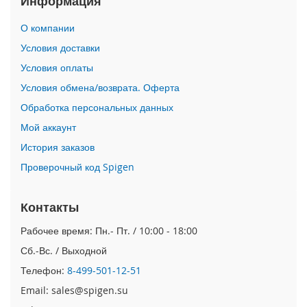
Информация
i
О компании
P
h
Условия доставки
o
Условия оплаты
n
e
Условия обмена/возврата. Оферта
1
Обработка персональных данных
7
P
Мой аккаунт
r
o
История заказов
Проверочный код Spigen
i
P
h
Контакты
o
n
Рабочее время: Пн.- Пт. / 10:00 - 18:00
e
Сб.-Вс. / Выходной
A
i
Телефон:
8-499-501-12-51
r
Email: sales@spigen.su
i