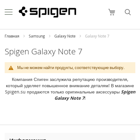
Skip
Apple
to
Моя корзи
Content
i
P
h
o
Главная
Samsung
Galaxy Note
Galaxy Note 7
n
e
Spigen Galaxy Note 7
i
P
Мы не можем найти продукты, соответствующие выбору.
h
o
Компания Спиген заслужила репутацию производителя,
n
который уделяет повышенное внимание деталям! В магазине
e
Spigen.su продаются только оригинальные аксессуары
Spigen
1
Galaxy Note 7
!
7
P
r
o
M
a
x