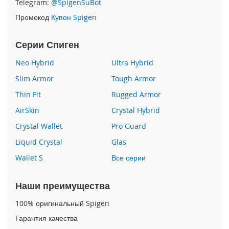
Telegram:
@SpigenSuBot
P
Промокод
Купон Spigen
h
o
n
Серии Спиген
e
1
Neo Hybrid
Ultra Hybrid
7
Slim Armor
Tough Armor
i
Thin Fit
Rugged Armor
P
h
AirSkin
Crystal Hybrid
o
n
Crystal Wallet
Pro Guard
e
Liquid Crystal
Glas
1
6
Wallet S
Все серии
P
r
o
Наши преимущества
M
a
100% оригинальный Spigen
x
Гарантия качества