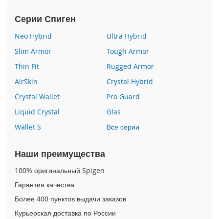
P
h
Серии Спиген
o
n
Neo Hybrid
Ultra Hybrid
e
Slim Armor
Tough Armor
1
7
Thin Fit
Rugged Armor
AirSkin
Crystal Hybrid
i
P
Crystal Wallet
Pro Guard
h
o
Liquid Crystal
Glas
n
Wallet S
Все серии
e
1
6
Наши преимущества
P
r
100% оригинальный Spigen
o
M
Гарантия качества
a
Более 400 пунктов выдачи заказов
x
Курьерская доставка по России