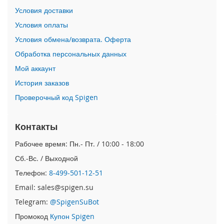
Условия доставки
i
P
Условия оплаты
h
Условия обмена/возврата. Оферта
o
n
Обработка персональных данных
e
Мой аккаунт
1
7
История заказов
P
Проверочный код Spigen
r
o
Контакты
i
P
Рабочее время: Пн.- Пт. / 10:00 - 18:00
h
o
Сб.-Вс. / Выходной
n
Телефон:
8-499-501-12-51
e
A
Email: sales@spigen.su
i
Telegram:
@SpigenSuBot
r
Промокод
Купон Spigen
i