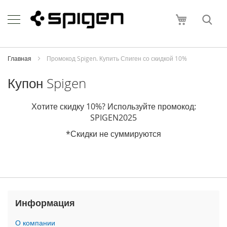
Skip
Apple
to
Моя корзи
Content
i
P
h
o
Главная
Промокод Spigen. Купить Спиген со скидкой 10%
n
e
Купон Spigen
i
P
Хотите скидку 10%? Используйте промокод:
h
SPIGEN2025
o
n
*Скидки не суммируются
e
1
7
P
r
o
M
Информация
a
x
О компании