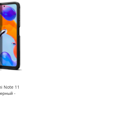
i Note 11
Черный -