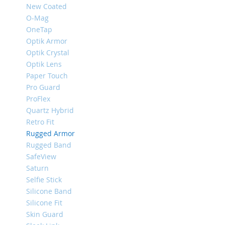
New Coated
iPhone
O-Mag
8
Plus
OneTap
Optik Armor
iPhone
Optik Crystal
6s
Optik Lens
Plus
Paper Touch
iPhone
Pro Guard
6s
ProFlex
iPhone
Quartz Hybrid
SE
Retro Fit
/
Rugged Armor
5s
/
Rugged Band
5
SafeView
Saturn
iPhone
Selfie Stick
5c
Silicone Band
iPhone
Silicone Fit
4s
Skin Guard
/