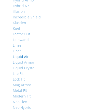
Hybrid Armor
Mini
Hybrid NX
iPhone
illusion
11
Incredible Shield
Pro
Klasden
Max
Kuel
iPhone
Leather Fit
11
Leinwand
Pro
Linear
iPhone
Liner
11
Liquid Air
Liquid Armor
Другие
iPhone
Liquid Crystal
iPhone
Lite Fit
XS
Lock Fit
Max
Mag Armor
iPhone
Metal Fit
XS
Modern Fit
Neo Flex
iPhone
XR
Neo Hybrid