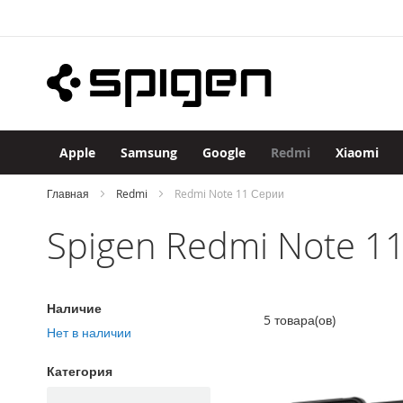
Apple
Skip
iPhone
to
iPhone
Content
17
Pro
Max
iPhone
17
Apple
Samsung
Google
Redmi
Xiaomi
Pro
iPhone
Главная
Redmi
Redmi Note 11 Серии
Air
Spigen Redmi Note 1
iPhone
17
iPhone
16
Наличие
Pro
5
товара(ов)
Max
Нет в наличии
iPhone
Категория
16
Pro