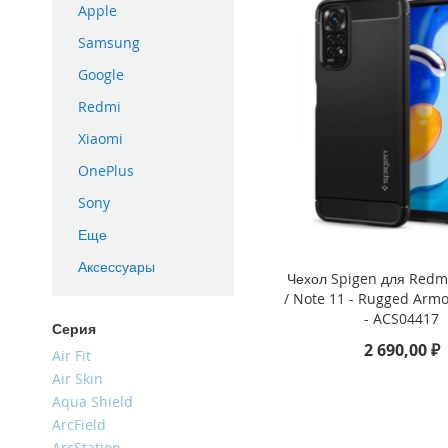
Apple
iPhone
16
Samsung
Plus
Google
iPhone
Redmi
16e
Xiaomi
iPhone
16
OnePlus
iPhone
Sony
15
Pro
Еще
Max
Аксессуары
Чехол Spigen для Redm
iPhone
/ Note 11 - Rugged Arm
15
- ACS04417
Pro
Серия
2 690,00 ₽
iPhone
Air Fit
15
Air Skin
Plus
Aqua Shield
iPhone
ArcField
15
ArcStation