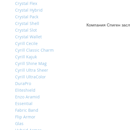
Crystal Flex
iPhone
13
Crystal Hybrid
Pro
Crystal Pack
Crystal Shell
iPhone
Компания Спиген засл
Crystal Slot
13
Crystal Wallet
iPhone
Cyrill Cecile
13
Cyrill Classic Charm
Mini
Cyrill Kajuk
iPhone
Cyrill Shine Mag
12
Cyrill Ultra Sheer
Pro
Max
Cyrill UltraColor
DuraPro
iPhone
Eliteshield
12
Enzo Aramid
/
iPhone
Essential
12
Fabric Band
Pro
Flip Armor
iPhone
Glas
12