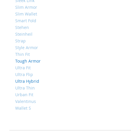
4
Sleek Link
Slim Armor
iPad
Slim Wallet
iPad
Pro
Smart Fold
13
Stehen
(2024)
Steinheil
Strap
iPad
Pro
Style Armor
11
Thin Fit
(2024)
Tough Armor
iPad
Ultra Fit
Air
Ultra Flip
13
Ultra Hybrid
(2024)
Ultra Thin
iPad
Urban Fit
Air
Valentinus
11
Wallet S
(2024)
iPad
Mini