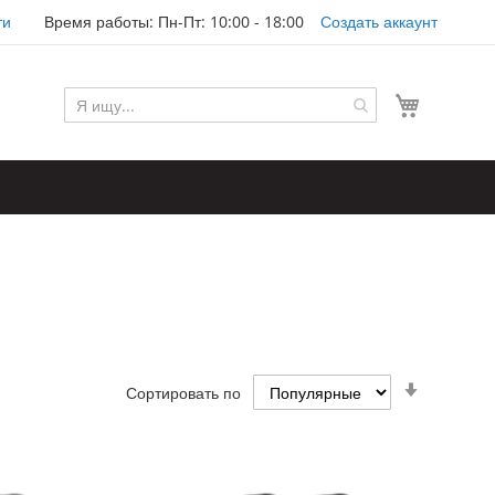
ти
Время работы: Пн-Пт: 10:00 - 18:00
Создать аккаунт
Моя корз
Задать
Сортировать по
направл
по
возраста