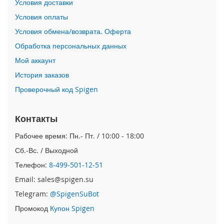
Условия доставки
o
n
Условия оплаты
e
Условия обмена/возврата. Оферта
1
5
Обработка персональных данных
P
Мой аккаунт
r
o
История заказов
M
a
Проверочный код Spigen
x
Контакты
i
P
Рабочее время: Пн.- Пт. / 10:00 - 18:00
h
o
Сб.-Вс. / Выходной
n
Телефон:
8-499-501-12-51
e
1
Email: sales@spigen.su
5
Telegram:
@SpigenSuBot
P
r
Промокод
Купон Spigen
o