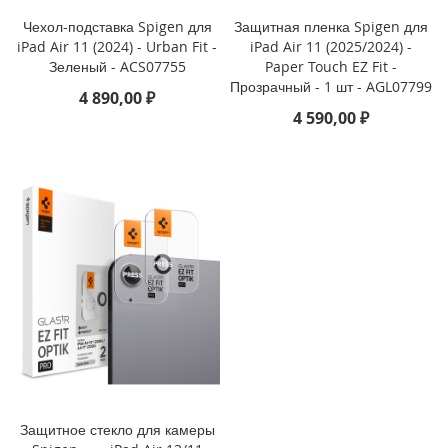
i
P
Чехол-подставка Spigen для
Защитная пленка Spigen для
h
iPad Air 11 (2024) - Urban Fit -
iPad Air 11 (2025/2024) -
o
Зеленый - ACS07755
Paper Touch EZ Fit -
n
Прозрачный - 1 шт - AGL07799
4 890,00 ₽
e
4 590,00 ₽
1
6
P
r
o
i
P
h
o
n
e
1
6
P
l
u
Защитное стекло для камеры
s