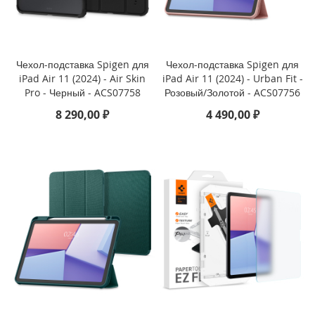
P
h
o
n
e
Чехол-подставка Spigen для
Чехол-подставка Spigen для
1
iPad Air 11 (2024) - Air Skin
iPad Air 11 (2024) - Urban Fit -
7
Pro - Черный - ACS07758
Розовый/Золотой - ACS07756
8 290,00 ₽
4 490,00 ₽
i
P
h
o
n
e
1
6
P
r
o
M
a
x