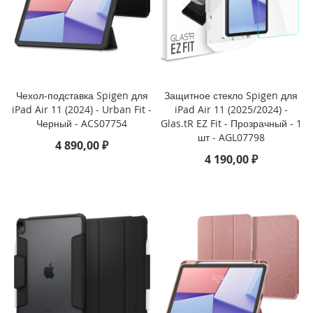
i
P
h
o
n
e
Чехол-подставка Spigen для
Защитное стекло Spigen для
1
iPad Air 11 (2024) - Urban Fit -
iPad Air 11 (2025/2024) -
7
P
Черный - ACS07754
Glas.tR EZ Fit - Прозрачный - 1
r
шт - AGL07798
4 890,00 ₽
o
4 190,00 ₽
i
P
h
o
n
e
A
i
r
i