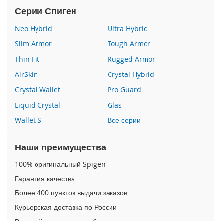
i
Серии Спиген
P
h
Neo Hybrid
Ultra Hybrid
o
Slim Armor
Tough Armor
n
e
Thin Fit
Rugged Armor
1
5
AirSkin
Crystal Hybrid
P
Crystal Wallet
Pro Guard
l
u
Liquid Crystal
Glas
s
Wallet S
Все серии
i
P
Наши преимущества
h
o
100% оригинальный Spigen
n
e
Гарантия качества
1
Более 400 пунктов выдачи заказов
5
Курьерская доставка по России
i