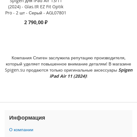
Spigen для iPad Air 13/11
(2024) - Glas.tR EZ Fit Optik
i
Pro - 2 шт - Серый - AGL07801
P
2 790,00 ₽
h
o
n
e
1
6
e
Компания Спиген заслужила репутацию производителя,
который уделяет повышенное внимание деталям! В магазине
i
Spigen.su продаются только оригинальные аксессуары
Spigen
P
iPad Air 11 (2024)
!
h
o
n
e
1
6
Информация
i
P
О компании
h