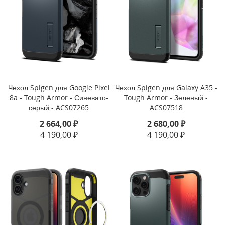
)
i
P
a
d
P
r
o
Чехол Spigen для Google Pixel
Чехол Spigen для Galaxy A35 -
1
8a - Tough Armor - Синевато-
Tough Armor - Зеленый -
2
серый - ACS07265
ACS07518
.
2 664,00 ₽
2 680,00 ₽
9
(
4 190,00 ₽
4 190,00 ₽
2
0
2
2
)
i
P
a