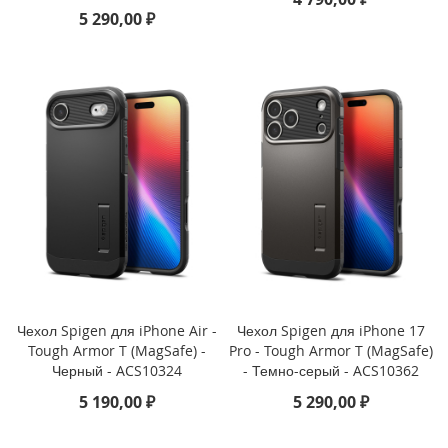
5 290,00 ₽
i
P
h
o
n
e
1
6
e
i
P
h
o
n
e
Чехол Spigen для iPhone Air -
Чехол Spigen для iPhone 17
1
Tough Armor T (MagSafe) -
Pro - Tough Armor T (MagSafe)
6
Черный - ACS10324
- Темно-серый - ACS10362
i
5 190,00 ₽
5 290,00 ₽
P
h