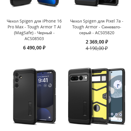
u
s
i
Чехол Spigen для iPhone 16
Чехол Spigen для Pixel 7a -
P
Pro Max - Tough Armor T AI
Tough Armor - Синевато-
h
(MagSafe) - Черный -
серый - ACS05820
o
ACS08503
n
2 369,00 ₽
e
6 490,00 ₽
4 190,00 ₽
6
s
P
l
u
s
i
P
h
o
n
e
6
s