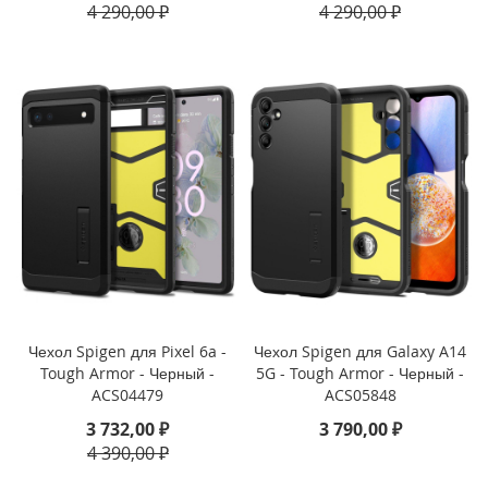
4 290,00 ₽
4 290,00 ₽
9
)
i
P
a
d
P
r
o
1
2
.
9
(
2
Чехол Spigen для Pixel 6a -
Чехол Spigen для Galaxy A14
0
2
Tough Armor - Черный -
5G - Tough Armor - Черный -
0
ACS04479
ACS05848
)
3 732,00 ₽
3 790,00 ₽
4 390,00 ₽
i
P