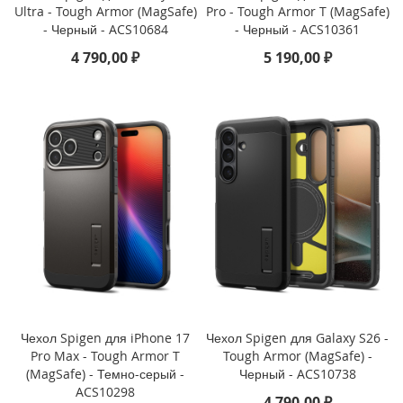
i
Ultra - Tough Armor (MagSafe)
Pro - Tough Armor T (MagSafe)
P
- Черный - ACS10684
- Черный - ACS10361
h
4 790,00 ₽
5 190,00 ₽
o
n
e
1
6
P
r
o
i
P
h
o
n
e
1
6
Чехол Spigen для iPhone 17
Чехол Spigen для Galaxy S26 -
P
Pro Max - Tough Armor T
Tough Armor (MagSafe) -
l
(MagSafe) - Темно-серый -
Черный - ACS10738
u
ACS10298
s
4 790,00 ₽