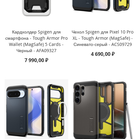
i
P
h
o
n
Кардхолдер Spigen для
Чехол Spigen для Pixel 10 Pro
e
смартфона - Tough Armor Pro
XL - Tough Armor (MagSafe) -
1
Wallet (MagSafe) 5 Cards -
Синевато-серый - ACS09729
7
Черный - AFA09327
4 690,00 ₽
P
7 990,00 ₽
r
o
i
P
h
o
n
e
A
i
r
i