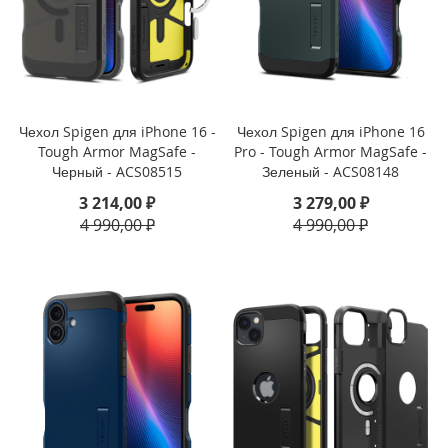
d
P
r
o
1
1
(
Чехол Spigen для iPhone 16 -
Чехол Spigen для iPhone 16
2
Tough Armor MagSafe -
Pro - Tough Armor MagSafe -
0
Черный - ACS08515
Зеленый - ACS08148
2
2
3 214,00 ₽
3 279,00 ₽
)
4 990,00 ₽
4 990,00 ₽
i
P
a
d
1
0
.
9
(
2
0