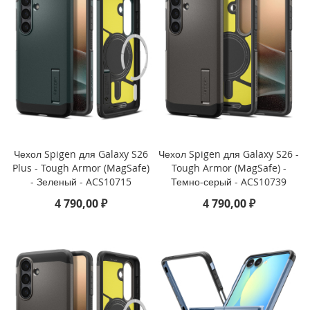
i
P
h
o
n
e
1
5
P
l
u
Чехол Spigen для Galaxy S26
Чехол Spigen для Galaxy S26 -
s
Plus - Tough Armor (MagSafe)
Tough Armor (MagSafe) -
- Зеленый - ACS10715
Темно-серый - ACS10739
i
P
4 790,00 ₽
4 790,00 ₽
h
o
n
e
1
5
i