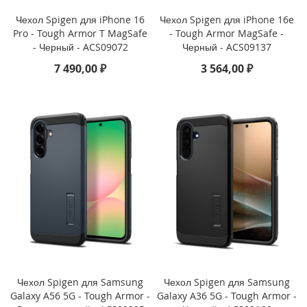
Чехол Spigen для iPhone 16
Чехол Spigen для iPhone 16e
i
Pro - Tough Armor T MagSafe
- Tough Armor MagSafe -
P
- Черный - ACS09072
Черный - ACS09137
h
o
7 490,00 ₽
3 564,00 ₽
n
e
1
3
P
r
o
M
a
x
i
P
h
o
n
Чехол Spigen для Samsung
Чехол Spigen для Samsung
e
Galaxy A56 5G - Tough Armor -
Galaxy A36 5G - Tough Armor -
1