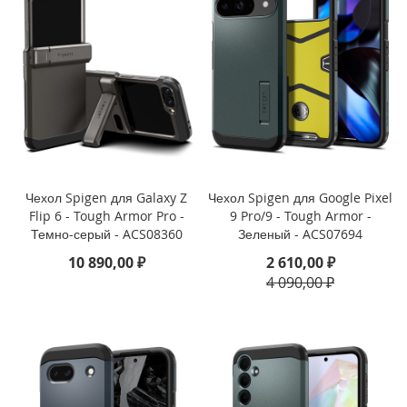
r
1
1
(
2
0
2
4
)
i
Чехол Spigen для Galaxy Z
Чехол Spigen для Google Pixel
P
Flip 6 - Tough Armor Pro -
9 Pro/9 - Tough Armor -
a
d
Темно-серый - ACS08360
Зеленый - ACS07694
M
10 890,00 ₽
2 610,00 ₽
i
4 090,00 ₽
n
i
7
(
2
0
2
4