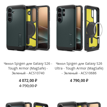
o
n
e
1
5
P
r
o
M
a
x
i
P
Чехол Spigen для Galaxy S26 -
Чехол Spigen для Galaxy S26
h
Tough Armor (MagSafe) -
Ultra - Tough Armor (MagSafe)
o
Зеленый - ACS10740
- Зеленый - ACS10686
n
e
4 072,00 ₽
4 790,00 ₽
1
4 790,00 ₽
5
P
r
o