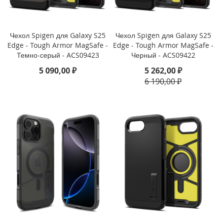
i
P
h
Чехол Spigen для Galaxy S25
Чехол Spigen для Galaxy S25
o
Edge - Tough Armor MagSafe -
Edge - Tough Armor MagSafe -
n
Темно-серый - ACS09423
Черный - ACS09422
e
5 090,00 ₽
5 262,00 ₽
S
E
6 190,00 ₽
(
2
0
2
2
/
2
0
2
0
)
/
8
/
7