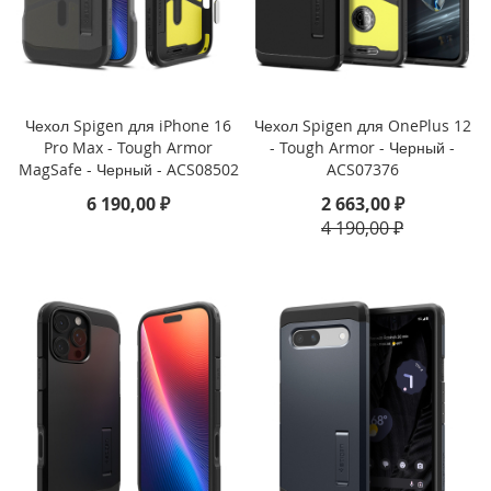
n
e
X
S
i
Чехол Spigen для iPhone 16
Чехол Spigen для OnePlus 12
P
Pro Max - Tough Armor
- Tough Armor - Черный -
h
MagSafe - Черный - ACS08502
ACS07376
o
n
6 190,00 ₽
2 663,00 ₽
e
4 190,00 ₽
X
R
i
P
h
o
n
e
8
P
l