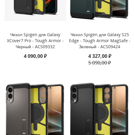
o
i
P
h
o
Чехол Spigen для Galaxy
Чехол Spigen для Galaxy S25
n
XCover7 Pro - Tough Armor -
Edge - Tough Armor MagSafe -
e
Черный - ACS09332
Зеленый - ACS09424
1
4 090,00 ₽
4 327,00 ₽
4
5 090,00 ₽
P
l
u
s
i
P
h
o
n
e
1
4