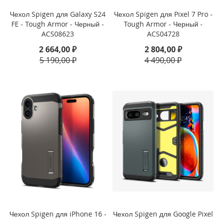
Чехол Spigen для Galaxy S24
Чехол Spigen для Pixel 7 Pro -
i
FE - Tough Armor - Черный -
Tough Armor - Черный -
P
ACS08623
ACS04728
h
o
2 664,00 ₽
2 804,00 ₽
n
5 190,00 ₽
4 490,00 ₽
e
S
E
/
5
s
/
5
i
P
h
o
n
e
5
c
Чехол Spigen для iPhone 16 -
Чехол Spigen для Google Pixel