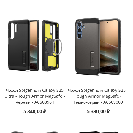
n
i
i
P
h
o
n
e
1
2
P
r
o
M
Чехол Spigen для Galaxy S25
Чехол Spigen для Galaxy S25 -
a
x
Ultra - Tough Armor MagSafe -
Tough Armor MagSafe -
Черный - ACS08964
Темно-серый - ACS09009
i
5 840,00 ₽
5 390,00 ₽
P
h
o
n