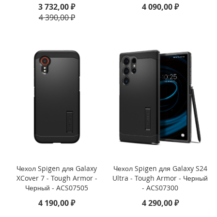
1
3 732,00 ₽
4 090,00 ₽
3
4 390,00 ₽
(
2
0
2
4
)
i
P
a
d
P
r
o
1
1
Чехол Spigen для Galaxy
Чехол Spigen для Galaxy S24
(
XCover 7 - Tough Armor -
Ultra - Tough Armor - Черный
2
Черный - ACS07505
- ACS07300
0
2
4 190,00 ₽
4 290,00 ₽
4
)