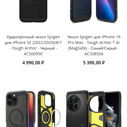
е
i
P
h
o
n
e
Ударопрочный чехол Spigen
Чехол Spigen для iPhone 16
для iPhone SE (2022/2020)/8/7
Pro Max - Tough Armor T AI
i
- Tough Armor - Черный -
(MagSafe) - Синий/Серый -
P
ACS00950
ACS08504
h
o
4 990,00 ₽
5 390,00 ₽
n
e
X
S
M
a
x
i
P
h
o