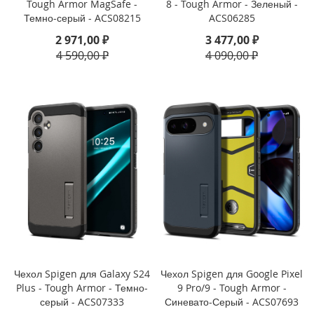
Tough Armor MagSafe -
8 - Tough Armor - Зеленый -
i
Темно-серый - ACS08215
ACS06285
P
2 971,00 ₽
3 477,00 ₽
h
4 590,00 ₽
4 090,00 ₽
o
n
e
4
s
/
4
i
P
a
d
i
P
a
d
Чехол Spigen для Galaxy S24
Чехол Spigen для Google Pixel
P
Plus - Tough Armor - Темно-
9 Pro/9 - Tough Armor -
r
серый - ACS07333
Синевато-Серый - ACS07693
o