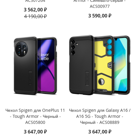
ACS07264
Armor - Синевато-серый -
)
ACS00977
3 562,00 ₽
i
3 590,00 ₽
4 190,00 ₽
P
a
d
1
0
.
2
(
2
0
2
1
/
2
0
2
Чехол Spigen для OnePlus 11
Чехол Spigen для Galaxy A16 /
0
- Tough Armor - Черный -
A16 5G - Tough Armor -
/
ACS05800
Черный - ACS08889
2
0
3 647,00 ₽
3 647,00 ₽
1