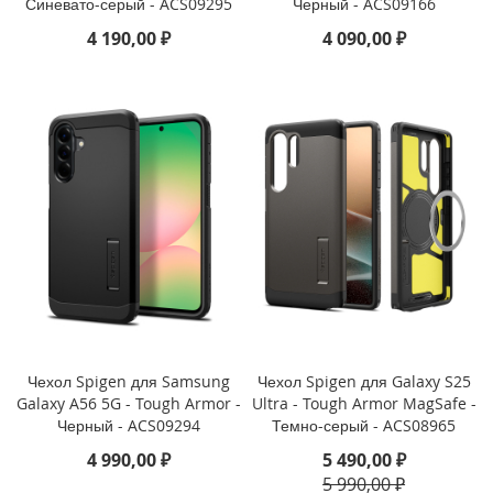
Синевато-серый - ACS09295
Черный - ACS09166
3
P
4 190,00 ₽
4 090,00 ₽
r
o
i
P
h
o
n
e
1
3
i
P
h
o
Чехол Spigen для Samsung
Чехол Spigen для Galaxy S25
n
Galaxy A56 5G - Tough Armor -
Ultra - Tough Armor MagSafe -
e
Черный - ACS09294
Темно-серый - ACS08965
1
3
4 990,00 ₽
5 490,00 ₽
M
5 990,00 ₽
i