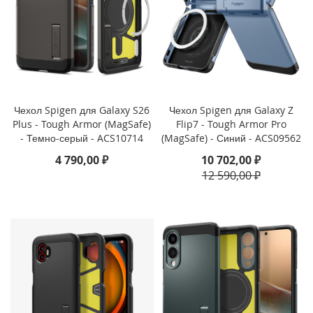
P
h
o
n
e
1
4
P
Чехол Spigen для Galaxy S26
Чехол Spigen для Galaxy Z
r
Plus - Tough Armor (MagSafe)
Flip7 - Tough Armor Pro
o
- Темно-серый - ACS10714
(MagSafe) - Синий - ACS09562
M
a
4 790,00 ₽
10 702,00 ₽
x
12 590,00 ₽
i
P
h
o
n
e
1
4
P
r