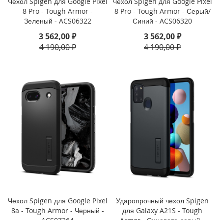
Чехол Spigen для Google Pixel
Чехол Spigen для Google Pixel
1
8 Pro - Tough Armor -
8 Pro - Tough Armor - Серый/
1
Зеленый - ACS06322
Синий - ACS06320
(
3 562,00 ₽
3 562,00 ₽
2
0
4 190,00 ₽
4 190,00 ₽
2
1
)
i
P
a
d
M
i
n
i
6
(
2
0
Чехол Spigen для Google Pixel
Ударопрочный чехол Spigen
2
8a - Tough Armor - Черный -
для Galaxy A21S - Tough
1