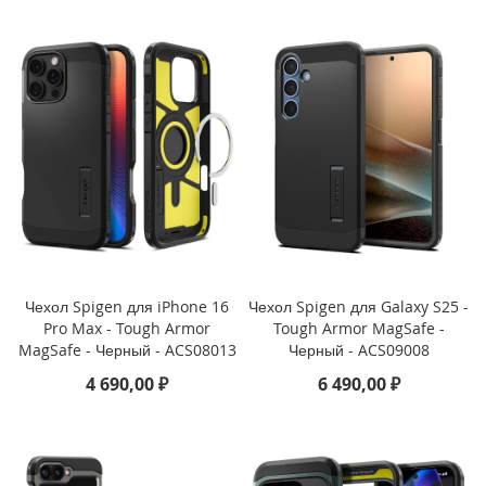
i
P
a
d
A
i
r
1
3
(
2
0
2
Чехол Spigen для iPhone 16
Чехол Spigen для Galaxy S25 -
4
Pro Max - Tough Armor
Tough Armor MagSafe -
)
MagSafe - Черный - ACS08013
Черный - ACS09008
i
4 690,00 ₽
6 490,00 ₽
P
a
d
A
i