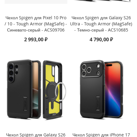
P
h
o
Чехол Spigen для Pixel 10 Pro
Чехол Spigen для Galaxy S26
n
/ 10 - Tough Armor (MagSafe) -
Ultra - Tough Armor (MagSafe)
e
Синевато-серый - ACS09706
- Темно-серый - ACS10685
1
2 993,00 ₽
4 790,00 ₽
7
i
P
h
o
n
e
1
6
P
r
o
M
a
x
Чехол Spigen для Galaxy S26
Чехол Spigen для iPhone 17