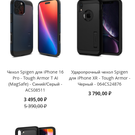
e
1
2
/
i
P
h
o
n
e
1
2
P
Чехол Spigen для iPhone 16
Ударопрочный чехол Spigen
r
Pro - Tough Armor T AI
для iPhone XR - Tough Armor -
o
(MagSafe) - Синий/Серый -
Черный - 064CS24876
ACS08511
3 790,00 ₽
i
3 495,00 ₽
P
5 390,00 ₽
h
o
n
e
1
2