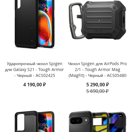
M
i
n
i
i
P
h
o
n
e
Ударопрочный чехол Spigen
Чехол Spigen для AirPods Pro
1
для Galaxy S21 - Tough Armor
2/1 - Tough Armor Mag
1
- Черный - ACS02425
(MagFit) - Черный - ACS05480
P
r
4 190,00 ₽
5 290,00 ₽
o
5 690,00 ₽
M
a
x
i
P
h