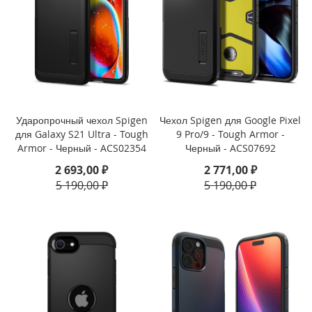
o
n
e
1
1
P
r
o
Ударопрочный чехол Spigen
Чехол Spigen для Google Pixel
i
для Galaxy S21 Ultra - Tough
9 Pro/9 - Tough Armor -
P
Armor - Черный - ACS02354
Черный - ACS07692
h
o
2 693,00 ₽
2 771,00 ₽
n
5 190,00 ₽
5 190,00 ₽
e
1
1
Д
р
у
г
и