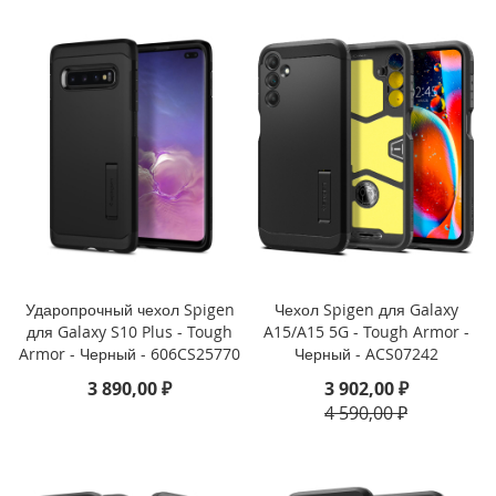
a
d
P
r
o
1
1
(
2
0
2
0
)
i
Ударопрочный чехол Spigen
Чехол Spigen для Galaxy
P
для Galaxy S10 Plus - Tough
A15/A15 5G - Tough Armor -
a
Armor - Черный - 606CS25770
Черный - ACS07242
d
3 890,00 ₽
3 902,00 ₽
A
i
4 590,00 ₽
r
1
0
.