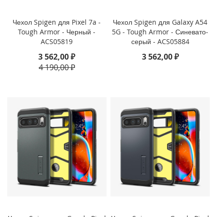
P
a
Чехол Spigen для Pixel 7a -
Чехол Spigen для Galaxy A54
d
Tough Armor - Черный -
5G - Tough Armor - Синевато-
P
r
ACS05819
серый - ACS05884
o
3 562,00 ₽
3 562,00 ₽
1
4 190,00 ₽
2
.
9
(
2
0
2
1
)
i
P
a
d
P
r
o