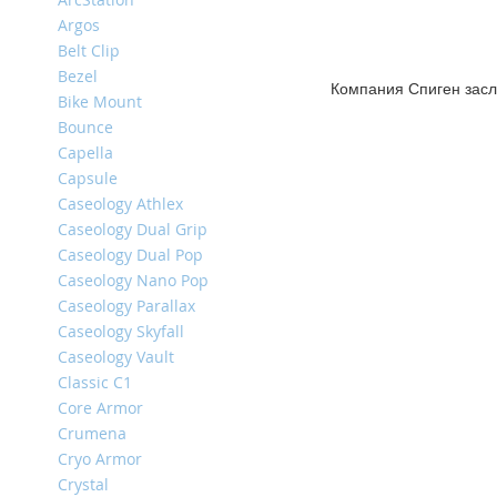
iPhone
Argos
14
Belt Clip
Pro
Bezel
Компания Спиген засл
Max
Bike Mount
iPhone
Bounce
14
Capella
Pro
Capsule
iPhone
Caseology Athlex
14
Caseology Dual Grip
Plus
Caseology Dual Pop
iPhone
Caseology Nano Pop
14
Caseology Parallax
Caseology Skyfall
iPhone
Caseology Vault
SE
(2022/2020)/8/7
Classic C1
Core Armor
iPhone
Crumena
13
Pro
Cryo Armor
Max
Crystal