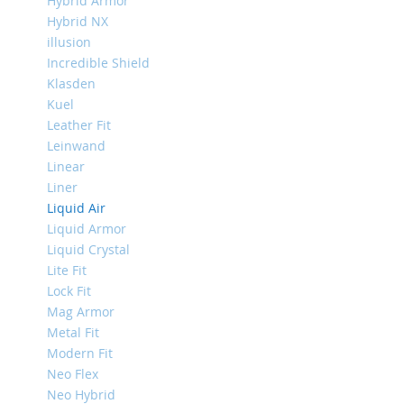
Hybrid Armor
Mini
Hybrid NX
iPhone
illusion
11
Incredible Shield
Pro
Klasden
Max
Kuel
iPhone
Leather Fit
11
Leinwand
Pro
Linear
iPhone
Liner
11
Liquid Air
Liquid Armor
Другие
iPhone
Liquid Crystal
iPhone
Lite Fit
XS
Lock Fit
Max
Mag Armor
iPhone
Metal Fit
XS
Modern Fit
Neo Flex
iPhone
XR
Neo Hybrid