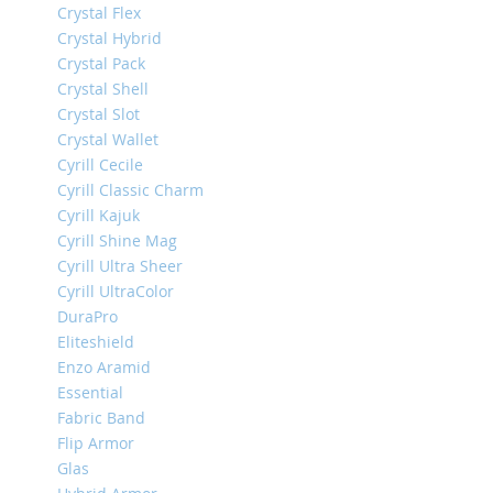
Crystal Flex
iPhone
13
Crystal Hybrid
Pro
Crystal Pack
Crystal Shell
iPhone
Crystal Slot
13
Crystal Wallet
iPhone
Cyrill Cecile
13
Cyrill Classic Charm
Mini
Cyrill Kajuk
iPhone
Cyrill Shine Mag
12
Cyrill Ultra Sheer
Pro
Max
Cyrill UltraColor
DuraPro
iPhone
Eliteshield
12
Enzo Aramid
/
iPhone
Essential
12
Fabric Band
Pro
Flip Armor
iPhone
Glas
12