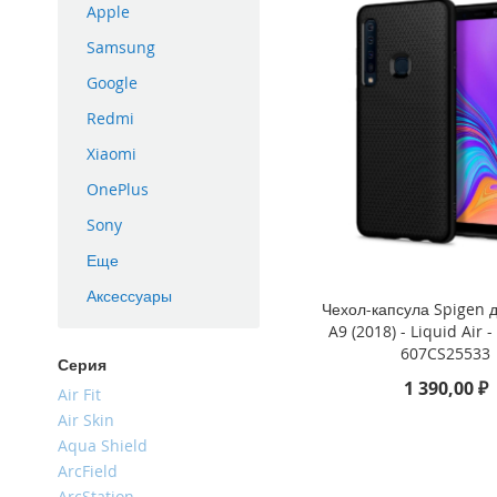
Apple
iPhone
16
Samsung
Plus
Google
iPhone
Redmi
16e
Xiaomi
iPhone
16
OnePlus
iPhone
Sony
15
Pro
Еще
Max
Аксессуары
Чехол-капсула Spigen 
iPhone
A9 (2018) - Liquid Air 
15
607CS25533
Pro
Серия
1 390,00 ₽
iPhone
Air Fit
15
Air Skin
Plus
Aqua Shield
iPhone
ArcField
15
ArcStation