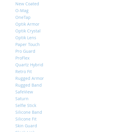
New Coated
iPhone
O-Mag
8
Plus
OneTap
Optik Armor
iPhone
Optik Crystal
6s
Optik Lens
Plus
Paper Touch
iPhone
Pro Guard
6s
ProFlex
iPhone
Quartz Hybrid
SE
Retro Fit
/
Rugged Armor
5s
/
Rugged Band
5
SafeView
Saturn
iPhone
Selfie Stick
5c
Silicone Band
iPhone
Silicone Fit
4s
Skin Guard
/