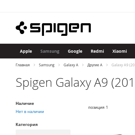
Apple
Skip
iPhone
to
iPhone
Content
17
Pro
Max
iPhone
17
Apple
Samsung
Google
Redmi
Xiaomi
Pro
iPhone
Главная
Samsung
Galaxy A
Другие A
Galaxy A9 (20
Air
Spigen Galaxy A9 (201
iPhone
17
iPhone
16
Наличие
Pro
позиция
1
Max
Нет в наличии
iPhone
Категория
16
Pro