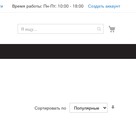
ти
Время работы: Пн-Пт: 10:00 - 18:00
Создать аккаунт
Моя корз
Задать
Сортировать по
направл
по
возраста