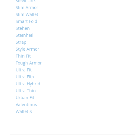
4
Sleek Link
Slim Armor
iPad
Slim Wallet
iPad
Pro
Smart Fold
13
Stehen
(2024)
Steinheil
Strap
iPad
Pro
Style Armor
11
Thin Fit
(2024)
Tough Armor
iPad
Ultra Fit
Air
Ultra Flip
13
Ultra Hybrid
(2024)
Ultra Thin
iPad
Urban Fit
Air
Valentinus
11
Wallet S
(2024)
iPad
Mini