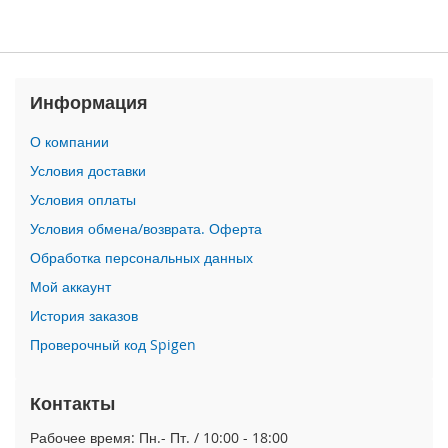
P
h
o
n
e
Информация
1
7
О компании
i
Условия доставки
P
Условия оплаты
h
o
Условия обмена/возврата. Оферта
n
Обработка персональных данных
e
1
Мой аккаунт
6
История заказов
P
r
Проверочный код Spigen
o
M
a
Контакты
x
Рабочее время: Пн.- Пт. / 10:00 - 18:00