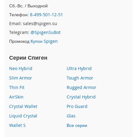
i
Сб.-Вс. / Выходной
P
h
Телефон:
8-499-501-12-51
o
Email: sales@spigen.su
n
e
Telegram:
@SpigenSuBot
1
Промокод
Купон Spigen
6
P
r
Серии Спиген
o
Neo Hybrid
Ultra Hybrid
i
P
Slim Armor
Tough Armor
h
Thin Fit
Rugged Armor
o
n
AirSkin
Crystal Hybrid
e
Crystal Wallet
Pro Guard
1
6
Liquid Crystal
Glas
P
l
Wallet S
Все серии
u
s