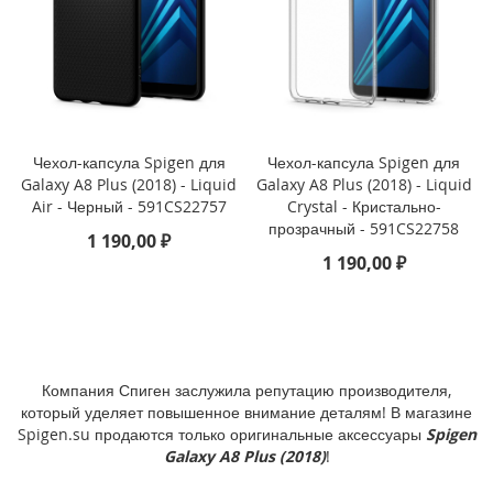
i
P
h
o
n
e
1
Чехол-капсула Spigen для
Чехол-капсула Spigen для
7
Galaxy A8 Plus (2018) - Liquid
Galaxy A8 Plus (2018) - Liquid
P
Air - Черный - 591CS22757
Crystal - Кристально-
r
прозрачный - 591CS22758
o
1 190,00 ₽
1 190,00 ₽
i
P
h
o
n
e
Компания Спиген заслужила репутацию производителя,
A
который уделяет повышенное внимание деталям! В магазине
i
Spigen.su продаются только оригинальные аксессуары
Spigen
r
Galaxy A8 Plus (2018)
!
i