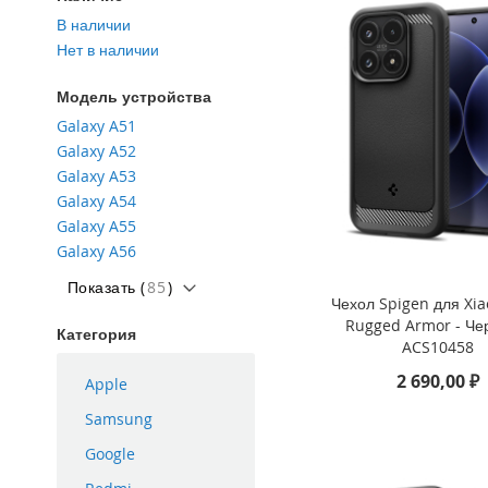
iPhone
В наличии
16
Нет в наличии
Plus
Модель устройства
iPhone
16e
Galaxy A51
Galaxy A52
iPhone
16
Galaxy A53
Galaxy A54
iPhone
Galaxy A55
15
Pro
Galaxy A56
Max
Показать (
85
)
Чехол Spigen для Xia
iPhone
Rugged Armor - Че
15
Категория
ACS10458
Pro
2 690,00 ₽
iPhone
Apple
15
Samsung
Plus
Google
iPhone
15