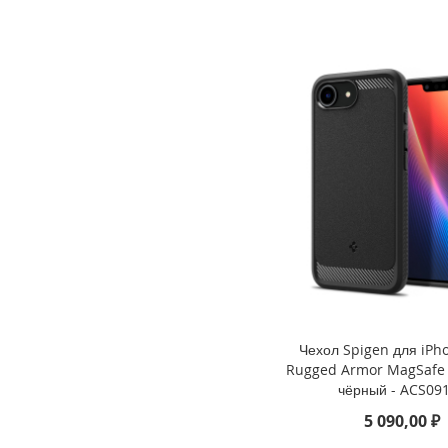
4
iPad
iPad
Pro
13
(2024)
iPad
Pro
11
(2024)
iPad
Air
13
(2024)
iPad
Air
Чехол Spigen для iPho
11
Rugged Armor MagSafe
(2024)
чёрный - ACS09
iPad
5 090,00 ₽
Mini