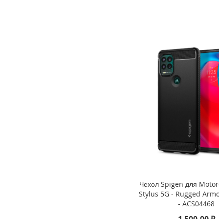
7
(2024)
iPad
Pro
12.9
(2022)
iPad
Pro
11
(2022)
iPad
10.9
(2022)
iPad
Air
10.9
(2022)
Чехол Spigen для Motor
iPad
Stylus 5G - Rugged Arm
Pro
- ACS04468
12.9
1 500,00 ₽