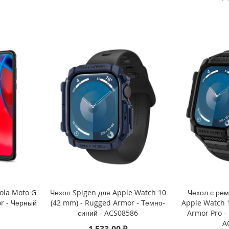
ola Moto G
Чехол Spigen для Apple Watch 10
Чехол с ре
or - Черный
(42 mm) - Rugged Armor - Темно-
Apple Watch 
синий - ACS08586
Armor Pro -
A
1 533,00 ₽