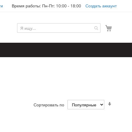
ти
Время работы: Пн-Пт: 10:00 - 18:00
Создать аккаунт
Моя корз
Задать
Сортировать по
направл
по
возраста