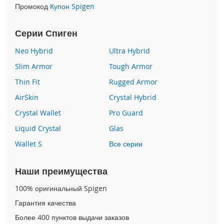
Промокод
Купон Spigen
i
P
h
Серии Спиген
o
n
Neo Hybrid
Ultra Hybrid
e
1
Slim Armor
Tough Armor
5
Thin Fit
Rugged Armor
P
l
AirSkin
Crystal Hybrid
u
Crystal Wallet
Pro Guard
s
Liquid Crystal
Glas
i
P
Wallet S
Все серии
h
o
Наши преимущества
n
e
100% оригинальный Spigen
1
5
Гарантия качества
Более 400 пунктов выдачи заказов
i