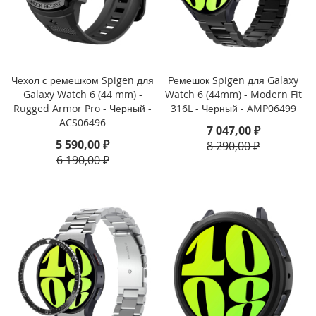
P
h
o
n
e
1
Чехол с ремешком Spigen для
Ремешок Spigen для Galaxy
7
Galaxy Watch 6 (44 mm) -
Watch 6 (44mm) - Modern Fit
Rugged Armor Pro - Черный -
316L - Черный - AMP06499
i
ACS06496
7 047,00 ₽
P
5 590,00 ₽
8 290,00 ₽
h
o
6 190,00 ₽
n
e
1
6
P
r
o
M
a
x