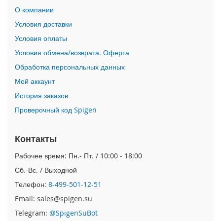
o
О компании
n
e
Условия доставки
1
Условия оплаты
5
P
Условия обмена/возврата. Оферта
r
Обработка персональных данных
o
M
Мой аккаунт
a
История заказов
x
Проверочный код Spigen
i
P
h
Контакты
o
n
Рабочее время: Пн.- Пт. / 10:00 - 18:00
e
Сб.-Вс. / Выходной
1
5
Телефон:
8-499-501-12-51
P
Email: sales@spigen.su
r
o
Telegram:
@SpigenSuBot