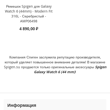
Ремешок Spigen для Galaxy
i
Watch 6 (44mm) - Modern Fit
P
316L - Серебристый -
h
AMP06498
o
n
4 890,00 ₽
e
1
6
e
i
Компания Спиген заслужила репутацию производителя,
P
который уделяет повышенное внимание деталям! В магазине
h
Spigen.su продаются только оригинальные аксессуары
Spigen
o
Galaxy Watch 6 (44 mm)
!
n
e
1
6
i
P
Информация
h