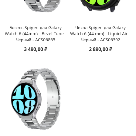
i
P
h
o
n
Базель Spigen для Galaxy
Чехол Spigen для Galaxy
e
Watch 6 (44mm) - Bezel Tune -
Watch 6 (44 mm) - Liquid Air -
1
Черный - ACS06865
Черный - ACS06392
6
P
3 490,00 ₽
2 890,00 ₽
r
o
i
P
h
o
n
e
1
6
P
l
u
s