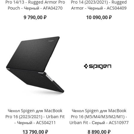
Pro 14/13 - Rugged Armor Pro
Pro 14 (2023/2021) - Rugged
n
Pouch - Черный - AFA04270
Armor - Черный - ACS04409
i
9 790,00 ₽
10 090,00 ₽
i
P
h
o
n
e
1
2
P
r
o
M
a
x
i
Чехол Spigen для MacBook
Чехол Spigen для MacBook
P
Pro 16 (2023/2021) - Urban Fit
Pro 16 (M5/M4/M3/M2/M1) -
h
- Черный - ACS04211
Urban Fit - Серый - ACS10977
o
n
13 790,00 ₽
8 890,00 ₽