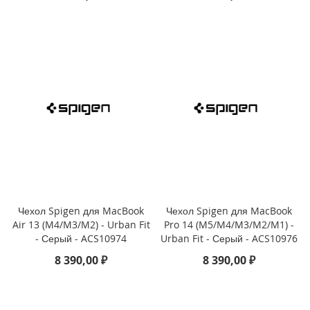
e
1
2
/
i
P
h
o
n
e
1
2
P
r
o
Чехол Spigen для MacBook
Чехол Spigen для MacBook
i
Air 13 (M4/M3/M2) - Urban Fit
Pro 14 (M5/M4/M3/M2/M1) -
P
- Серый - ACS10974
Urban Fit - Серый - ACS10976
h
o
8 390,00 ₽
8 390,00 ₽
n
e
1
2