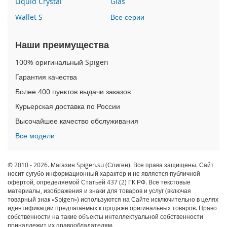
Liquid Crystal
Glas
n
e
Wallet S
Все серии
X
S
Наши преимущества
i
100% оригинальный Spigen
P
h
Гарантия качества
o
Более 400 пунктов выдачи заказов
n
e
Курьерская доставка по России
X
Высочайшее качество обслуживания
R
Все модели
i
P
h
© 2010 - 2026. Магазин Spigen.su (Спиген). Все права защищены. Сайт
o
носит сугубо информационный характер и не является публичной
n
офертой, определяемой Статьей 437 (2) ГК РФ. Все текстовые
e
материалы, изображения и знаки для товаров и услуг (включая
8
товарный знак «Spigen») используются на Сайте исключительно в целях
P
идентификации предлагаемых к продаже оригинальных товаров. Право
собственности на такие объекты интеллектуальной собственности
l
принадлежит их правообладателям.