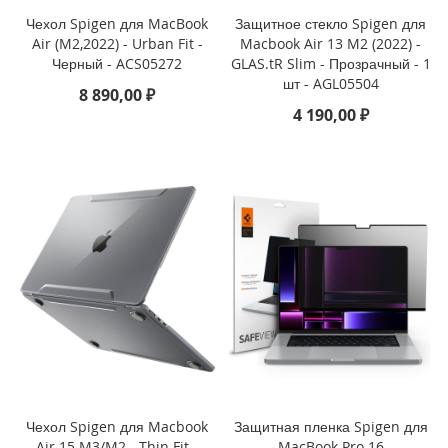
Чехол Spigen для MacBook
Защитное стекло Spigen для
i
Air (M2,2022) - Urban Fit -
Macbook Air 13 M2 (2022) -
P
Черный - ACS05272
GLAS.tR Slim - Прозрачный - 1
h
шт - AGL05504
o
8 890,00 ₽
n
4 190,00 ₽
e
1
6
e
i
P
h
o
n
e
1
6
i
P
Чехол Spigen для Macbook
Защитная пленка Spigen для
h
Air 15 M3/M2 - Thin Fit -
MacBook Pro 16