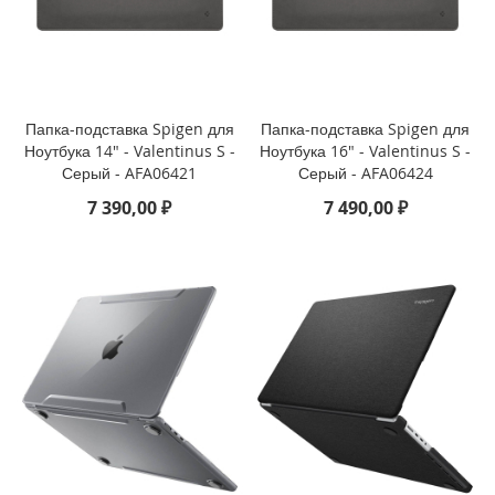
i
P
h
o
n
Папка-подставка Spigen для
Папка-подставка Spigen для
e
Ноутбука 14" - Valentinus S -
Ноутбука 16" - Valentinus S -
1
Серый - AFA06421
Серый - AFA06424
3
7 390,00 ₽
7 490,00 ₽
P
r
o
M
a
x
i
P
h
o
n
e
1