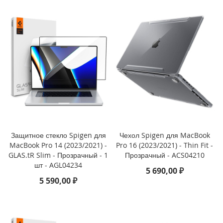
P
h
o
n
e
1
4
P
r
o
M
a
x
Защитное стекло Spigen для
Чехол Spigen для MacBook
i
MacBook Pro 14 (2023/2021) -
Pro 16 (2023/2021) - Thin Fit -
P
GLAS.tR Slim - Прозрачный - 1
Прозрачный - ACS04210
h
шт - AGL04234
o
5 690,00 ₽
n
5 590,00 ₽
e
1
4
P
r