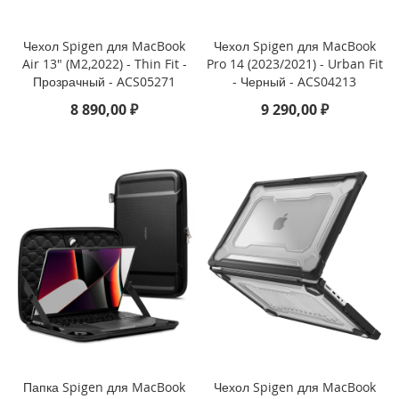
3
P
r
Чехол Spigen для MacBook
Чехол Spigen для MacBook
o
Air 13" (M2,2022) - Thin Fit -
Pro 14 (2023/2021) - Urban Fit
Прозрачный - ACS05271
- Черный - ACS04213
i
8 890,00 ₽
9 290,00 ₽
P
h
o
n
e
1
3
i
P
h
o
n
e
1
3
M
Папка Spigen для MacBook
Чехол Spigen для MacBook
i