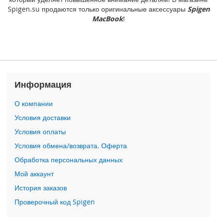
o
Spigen.su продаются только оригинальные аксессуары
Spigen
n
MacBook
!
e
1
1
P
r
o
Информация
i
P
О компании
h
o
Условия доставки
n
Условия оплаты
e
1
Условия обмена/возврата. Оферта
1
Обработка персональных данных
Д
Мой аккаунт
р
История заказов
у
г
Проверочный код Spigen
и