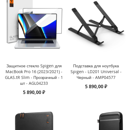
o
i
P
h
o
n
e
1
4
P
Защитное стекло Spigen для
Подставка для ноутбука
l
u
MacBook Pro 16 (2023/2021) -
Spigen - LD201 Universal -
s
GLAS.tR Slim - Прозрачный - 1
Черный - AMP04577
шт - AGL04233
5 890,00 ₽
i
5 890,00 ₽
P
h
o
n
e
1
4