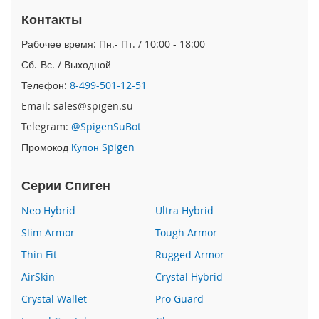
е
i
Контакты
P
h
Рабочее время: Пн.- Пт. / 10:00 - 18:00
o
Сб.-Вс. / Выходной
n
e
Телефон:
8-499-501-12-51
Email: sales@spigen.su
i
P
Telegram:
@SpigenSuBot
h
Промокод
Купон Spigen
o
n
e
Серии Спиген
X
S
Neo Hybrid
Ultra Hybrid
M
a
Slim Armor
Tough Armor
x
Thin Fit
Rugged Armor
i
AirSkin
Crystal Hybrid
P
Crystal Wallet
Pro Guard
h
o