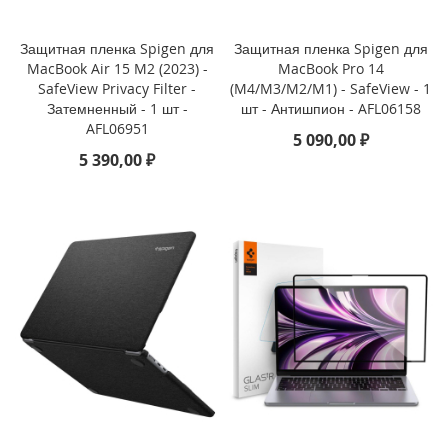
i
P
h
Защитная пленка Spigen для
Защитная пленка Spigen для
o
MacBook Air 15 M2 (2023) -
MacBook Pro 14
n
SafeView Privacy Filter -
(M4/M3/M2/M1) - SafeView - 1
e
Затемненный - 1 шт -
шт - Антишпион - AFL06158
1
AFL06951
5 090,00 ₽
6
P
5 390,00 ₽
r
o
i
P
h
o
n
e
1
6
P
l
u
s