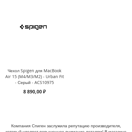
M
i
n
i
i
P
h
o
n
e
1
Чехол Spigen для MacBook
1
Air 15 (M4/M3/M2) - Urban Fit
P
- Серый - ACS10975
r
o
8 890,00 ₽
M
a
x
i
P
Компания Спиген заслужила репутацию производителя,
h
который уделяет повышенное внимание деталям! В магазине