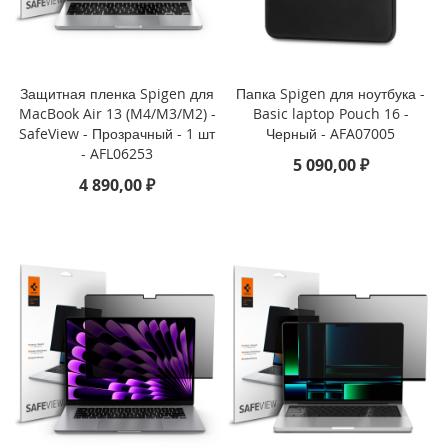
P
h
o
n
e
Защитная пленка Spigen для
Папка Spigen для ноутбука -
1
MacBook Air 13 (M4/M3/M2) -
Basic laptop Pouch 16 -
7
SafeView - Прозрачный - 1 шт
Черный - AFA07005
- AFL06253
5 090,00 ₽
i
4 890,00 ₽
P
h
o
n
e
1
6
P
r
o
M
a
x