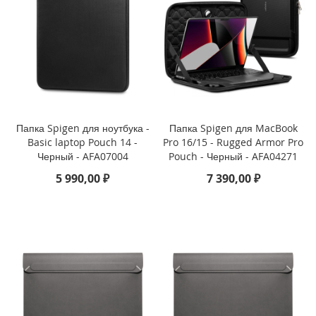
i
P
h
o
n
e
S
E
(
Папка Spigen для ноутбука -
Папка Spigen для MacBook
2
Basic laptop Pouch 14 -
Pro 16/15 - Rugged Armor Pro
0
Черный - AFA07004
Pouch - Черный - AFA04271
2
5 990,00 ₽
7 390,00 ₽
2
/
2
0
2
0
)
/
8
/
7