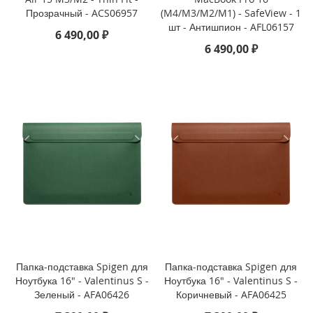
o
Прозрачный - ACS06957
(M4/M3/M2/M1) - SafeView - 1
n
шт - Антишпион - AFL06157
e
6 490,00 ₽
1
6 490,00 ₽
5
P
r
o
M
a
x
i
P
h
o
n
e
1
5
Папка-подставка Spigen для
Папка-подставка Spigen для
P
Ноутбука 16" - Valentinus S -
Ноутбука 16" - Valentinus S -
r
Зеленый - AFA06426
Коричневый - AFA06425
o