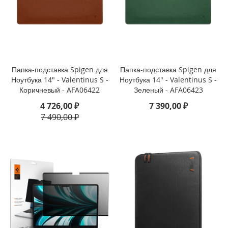
i
P
h
o
n
e
Папка-подставка Spigen для
Папка-подставка Spigen для
1
Ноутбука 14" - Valentinus S -
Ноутбука 14" - Valentinus S -
7
P
Коричневый - AFA06422
Зеленый - AFA06423
r
4 726,00 ₽
7 390,00 ₽
o
7 490,00 ₽
i
P
h
o
n
e
A
i
r
i