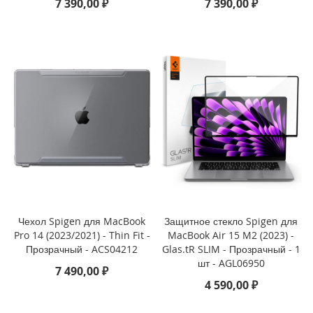
7 390,00 ₽
7 390,00 ₽
i
P
h
o
n
e
1
5
P
l
u
s
i
P
h
Чехол Spigen для MacBook
Защитное стекло Spigen для
o
Pro 14 (2023/2021) - Thin Fit -
MacBook Air 15 M2 (2023) -
n
Прозрачный - ACS04212
Glas.tR SLIM - Прозрачный - 1
e
шт - AGL06950
1
7 490,00 ₽
5
4 590,00 ₽
i