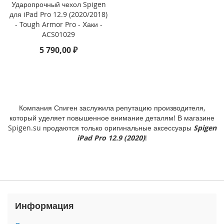
P
Ударопрочный чехол Spigen
h
для iPad Pro 12.9 (2020/2018)
o
- Tough Armor Pro - Хаки -
n
ACS01029
e
5 790,00 ₽
1
4
P
r
o
M
Компания Спиген заслужила репутацию производителя,
a
который уделяет повышенное внимание деталям! В магазине
x
Spigen.su продаются только оригинальные аксессуары
Spigen
i
iPad Pro 12.9 (2020)
!
P
h
o
n
e
1
4
Информация
P
r