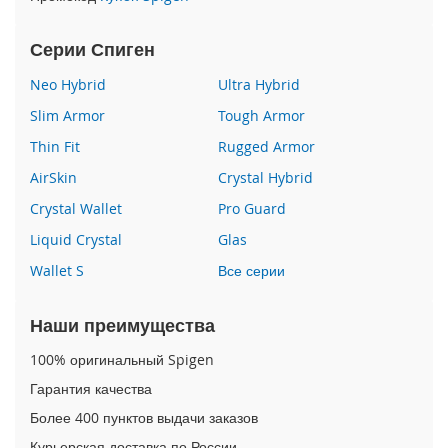
i
Серии Спиген
P
h
Neo Hybrid
Ultra Hybrid
o
n
Slim Armor
Tough Armor
e
S
Thin Fit
Rugged Armor
E
AirSkin
Crystal Hybrid
(
2
Crystal Wallet
Pro Guard
0
2
Liquid Crystal
Glas
2
Wallet S
Все серии
/
2
0
Наши преимущества
2
0
100% оригинальный Spigen
)
Гарантия качества
/
8
Более 400 пунктов выдачи заказов
/
7
Курьерская доставка по России