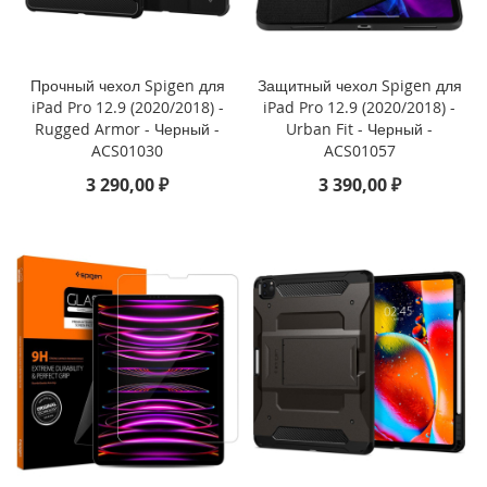
o
n
e
1
Прочный чехол Spigen для
Защитный чехол Spigen для
5
iPad Pro 12.9 (2020/2018) -
iPad Pro 12.9 (2020/2018) -
P
Rugged Armor - Черный -
Urban Fit - Черный -
r
ACS01030
ACS01057
o
M
3 290,00 ₽
3 390,00 ₽
a
x
i
P
h
o
n
e
1
5
P
r
o