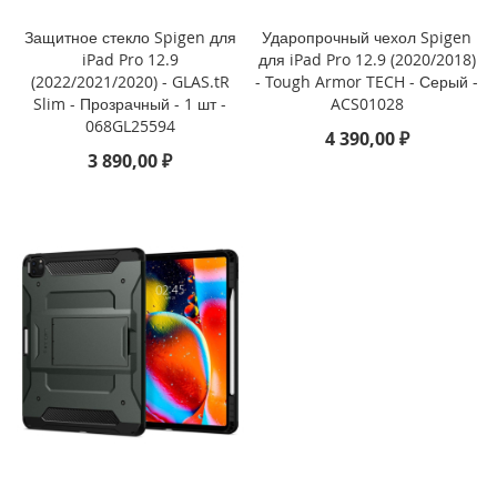
i
Защитное стекло Spigen для
Ударопрочный чехол Spigen
P
iPad Pro 12.9
для iPad Pro 12.9 (2020/2018)
h
(2022/2021/2020) - GLAS.tR
- Tough Armor TECH - Серый -
o
n
Slim - Прозрачный - 1 шт -
ACS01028
e
068GL25594
4 390,00 ₽
1
3 890,00 ₽
5
P
l
u
s
i
P
h
o
n
e
1
5
i