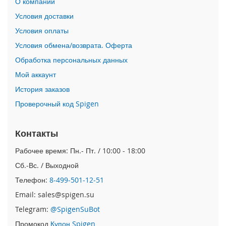
О компании
o
Условия доставки
i
Условия оплаты
P
Условия обмена/возврата. Оферта
h
o
Обработка персональных данных
n
Мой аккаунт
e
1
История заказов
4
Проверочный код Spigen
P
l
u
Контакты
s
Рабочее время: Пн.- Пт. / 10:00 - 18:00
i
P
Сб.-Вс. / Выходной
h
Телефон:
8-499-501-12-51
o
n
Email: sales@spigen.su
e
Telegram:
@SpigenSuBot
1
4
Промокод
Купон Spigen