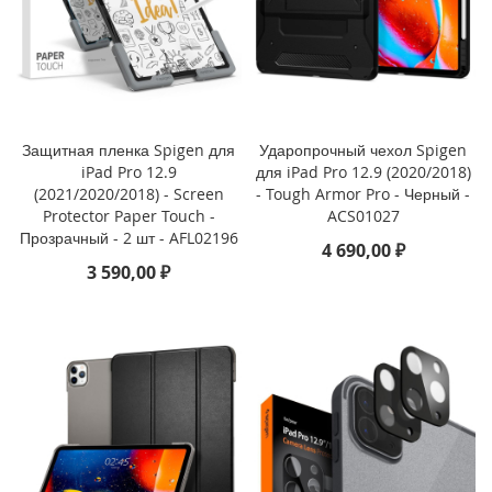
i
P
h
o
n
e
Защитная пленка Spigen для
Ударопрочный чехол Spigen
1
iPad Pro 12.9
для iPad Pro 12.9 (2020/2018)
7
P
(2021/2020/2018) - Screen
- Tough Armor Pro - Черный -
r
Protector Paper Touch -
ACS01027
o
Прозрачный - 2 шт - AFL02196
4 690,00 ₽
3 590,00 ₽
i
P
h
o
n
e
A
i
r
i