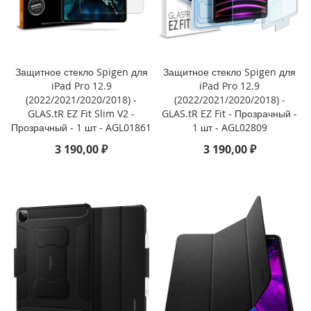
i
P
h
o
Защитное стекло Spigen для
Защитное стекло Spigen для
n
iPad Pro 12.9
iPad Pro 12.9
e
(2022/2021/2020/2018) -
(2022/2021/2020/2018) -
1
GLAS.tR EZ Fit Slim V2 -
GLAS.tR EZ Fit - Прозрачный -
6
Прозрачный - 1 шт - AGL01861
1 шт - AGL02809
e
3 190,00 ₽
3 190,00 ₽
i
P
h
o
n
e
1
6
i
P
h