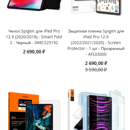
i
P
h
o
n
e
Чехол Spigen для iPad Pro
Защитная пленка Spigen для
1
12.9 (2020/2018) - Smart Fold
iPad Pro 12.9
6
2 - Черный - 068CS25192
(2022/2021/2020) - Screen
P
Protector - 1 шт - Прозрачный
2 690,00 ₽
r
- AFL03000
o
2 690,00 ₽
i
3 590,00 ₽
P
h
o
n
e
1
6
P
l
u
s