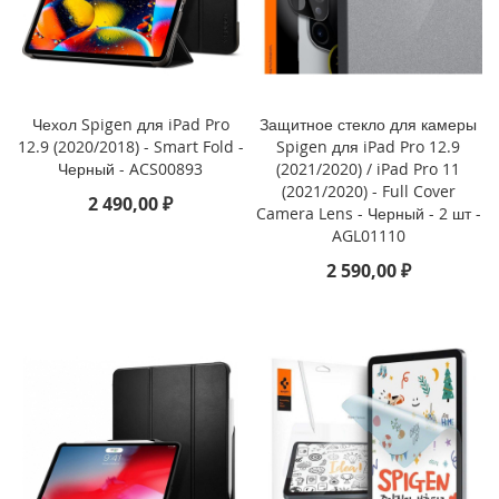
P
h
o
n
e
1
Чехол Spigen для iPad Pro
Защитное стекло для камеры
7
12.9 (2020/2018) - Smart Fold -
Spigen для iPad Pro 12.9
Черный - ACS00893
(2021/2020) / iPad Pro 11
i
(2021/2020) - Full Cover
2 490,00 ₽
P
Camera Lens - Черный - 2 шт -
h
AGL01110
o
2 590,00 ₽
n
e
1
6
P
r
o
M
a
x