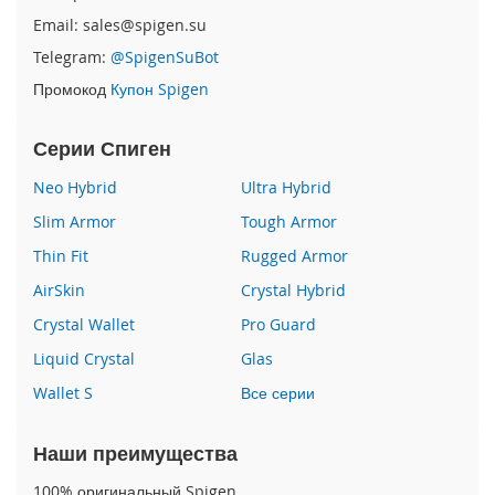
Email: sales@spigen.su
i
Telegram:
@SpigenSuBot
P
h
Промокод
Купон Spigen
o
n
e
Серии Спиген
1
6
Neo Hybrid
Ultra Hybrid
e
Slim Armor
Tough Armor
i
Thin Fit
Rugged Armor
P
AirSkin
Crystal Hybrid
h
o
Crystal Wallet
Pro Guard
n
e
Liquid Crystal
Glas
1
Wallet S
Все серии
6
i
Наши преимущества
P
h
100% оригинальный Spigen