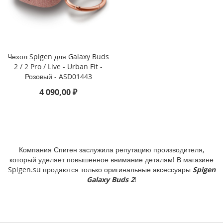
P
h
o
n
e
1
Чехол Spigen для Galaxy Buds
7
2 / 2 Pro / Live - Urban Fit -
Розовый - ASD01443
i
4 090,00 ₽
P
h
o
n
e
1
Компания Спиген заслужила репутацию производителя,
6
P
который уделяет повышенное внимание деталям! В магазине
r
Spigen.su продаются только оригинальные аксессуары
Spigen
o
Galaxy Buds 2
!
M
a
x