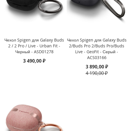
i
P
h
o
n
e
Чехол Spigen для Galaxy Buds
Чехол Spigen для Galaxy Buds
1
2 / 2 Pro / Live - Urban Fit -
2/Buds Pro 2/Buds Pro/Buds
7
P
Черный - ASD01278
Live - GeoFit - Серый -
r
ACS03166
3 490,00 ₽
o
3 890,00 ₽
4 190,00 ₽
i
P
h
o
n
e
A
i
r
i