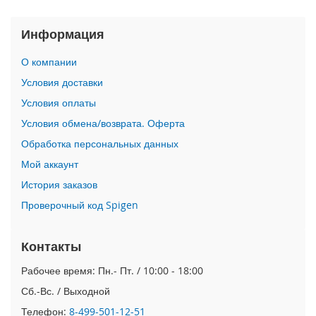
i
P
h
Информация
o
n
О компании
e
Условия доставки
1
6
Условия оплаты
P
Условия обмена/возврата. Оферта
r
o
Обработка персональных данных
Мой аккаунт
i
P
История заказов
h
Проверочный код Spigen
o
n
e
Контакты
1
6
Рабочее время: Пн.- Пт. / 10:00 - 18:00
P
l
Сб.-Вс. / Выходной
u
Телефон:
8-499-501-12-51
s