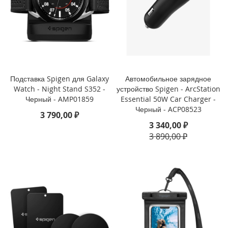
i
P
h
o
n
e
S
Подставка Spigen для Galaxy
Автомобильное зарядное
E
Watch - Night Stand S352 -
устройство Spigen - ArcStation
(
Черный - AMP01859
Essential 50W Car Charger -
2
Черный - ACP08523
0
3 790,00 ₽
2
3 340,00 ₽
2
3 890,00 ₽
/
2
0
2
0
)
/
8
/
7