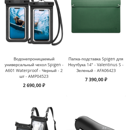
P
h
o
n
e
1
4
P
r
o
M
Водонепроницаемый
Папка-подставка Spigen для
a
универсальный чехол Spigen -
Ноутбука 14" - Valentinus S -
x
A601 Waterproof - Черный - 2
Зеленый - AFA06423
шт - AMP04523
7 390,00 ₽
i
2 690,00 ₽
P
h
o
n
e
1
4
P
r