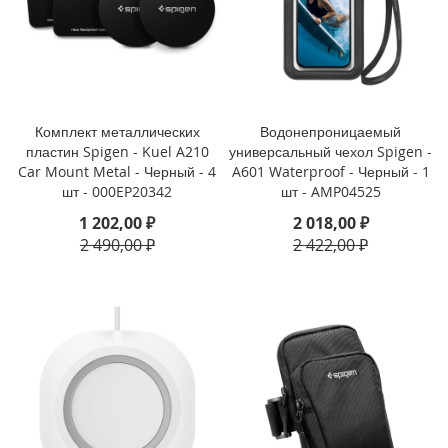
i
P
h
o
n
Комплект металлических
Водонепроницаемый
e
1
пластин Spigen - Kuel A210
универсальный чехол Spigen -
3
Car Mount Metal - Черный - 4
A601 Waterproof - Черный - 1
P
шт - 000EP20342
шт - AMP04525
r
1 202,00 ₽
2 018,00 ₽
o
2 490,00 ₽
2 422,00 ₽
M
a
x
i
P
h
o
n
e
1