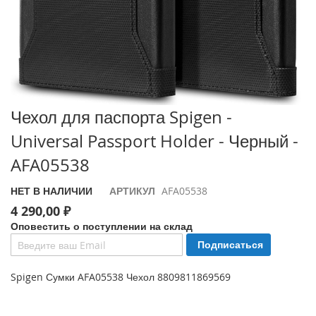
i
P
h
o
n
e
1
Перейти
7
Чехол для паспорта Spigen -
P
к
Universal Passport Holder - Черный -
r
началу
o
галереи
AFA05538
изображений
i
НЕТ В НАЛИЧИИ
АРТИКУЛ
AFA05538
P
h
4 290,00 ₽
o
Оповестить о поступлении на склад
n
Подписаться
e
A
i
Spigen Сумки AFA05538 Чехол 8809811869569
r
i