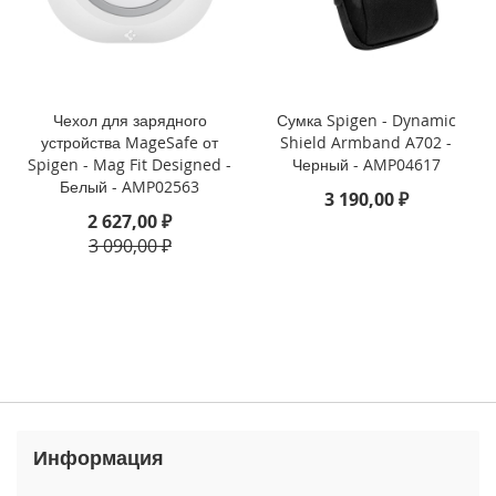
3
P
r
o
i
Чехол для зарядного
Сумка Spigen - Dynamic
P
устройства MageSafe от
Shield Armband A702 -
h
Spigen - Mag Fit Designed -
Черный - AMP04617
o
Белый - AMP02563
3 190,00 ₽
n
2 627,00 ₽
e
1
3 090,00 ₽
3
i
P
h
o
n
e
1
3
Информация
M
i