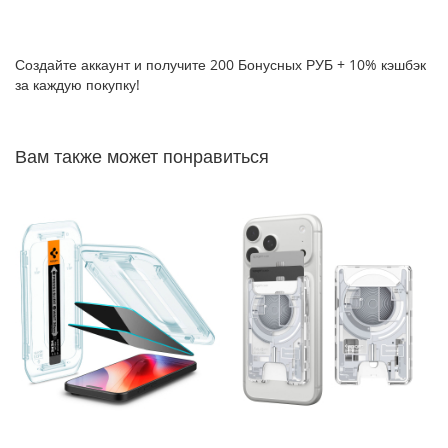
P
h
o
Создайте аккаунт и получите 200 Бонусных РУБ + 10% кэшбэк
n
за каждую покупку!
e
1
7
Вам также может понравиться
i
P
h
o
n
e
1
6
P
r
o
M
a
x