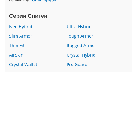
e
1
2
Серии Спиген
/
i
Neo Hybrid
Ultra Hybrid
P
Slim Armor
Tough Armor
h
o
Thin Fit
Rugged Armor
n
AirSkin
Crystal Hybrid
e
1
Crystal Wallet
Pro Guard
2
P
Liquid Crystal
Glas
r
Wallet S
Все серии
o
i
Наши преимущества
P
h
100% оригинальный Spigen
o
n
Гарантия качества
e
Более 400 пунктов выдачи заказов
1
2