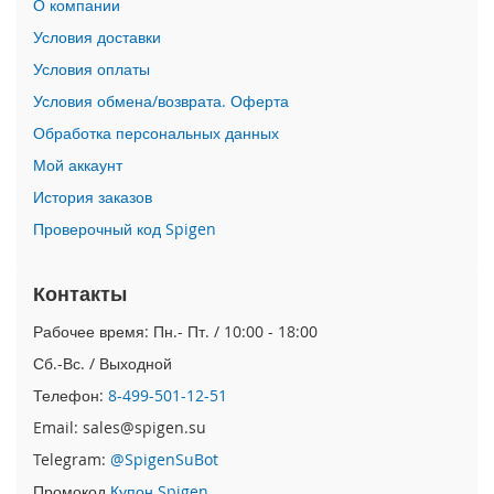
О компании
n
Условия доставки
i
Условия оплаты
i
Условия обмена/возврата. Оферта
P
h
Обработка персональных данных
o
Мой аккаунт
n
e
История заказов
1
Проверочный код Spigen
2
P
r
Контакты
o
M
Рабочее время: Пн.- Пт. / 10:00 - 18:00
a
x
Сб.-Вс. / Выходной
Телефон:
8-499-501-12-51
i
P
Email: sales@spigen.su
h
Telegram:
@SpigenSuBot
o
n
Промокод
Купон Spigen