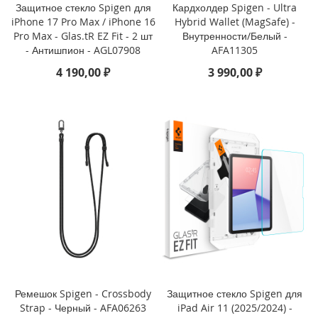
i
Защитное стекло Spigen для
Кардхолдер Spigen - Ultra
P
iPhone 17 Pro Max / iPhone 16
Hybrid Wallet (MagSafe) -
h
Pro Max - Glas.tR EZ Fit - 2 шт
Внутренности/Белый -
o
- Антишпион - AGL07908
AFA11305
n
4 190,00 ₽
3 990,00 ₽
e
1
6
P
r
o
i
P
h
o
n
e
1
6
P
l
Ремешок Spigen - Crossbody
Защитное стекло Spigen для
u
Strap - Черный - AFA06263
iPad Air 11 (2025/2024) -
s