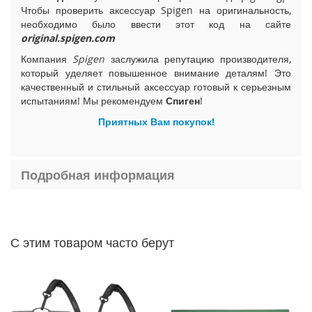
Чтобы проверить аксессуар Spigen на оригинальность,
i
необходимо было ввести этот код на сайте
P
original.spigen.com
h
o
Компания
Spigen
заслужила репутацию производителя,
n
который уделяет повышенное внимание деталям! Это
e
качественный и стильный аксессуар готовый к серьезным
1
испытаниям! Мы рекомендуем
Спиген
!
5
P
Приятных Вам покупок!
l
u
s
Подробная информация
i
P
h
o
n
С этим товаром часто берут
e
1
5
i