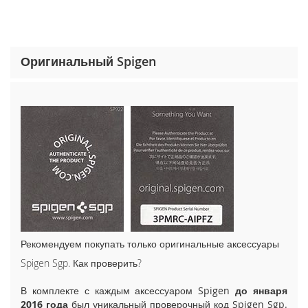
o
n
e
1
5
Оригинальный Spigen
P
r
o
M
a
x
i
P
h
o
n
e
1
Рекомендуем покупать только оригинальные аксессуары
5
Spigen Sgp. Как проверить?
P
r
В комплекте с каждым аксессуаром Spigen
до января
o
2016 года
был уникальный проверочный код Spigen Sgp.