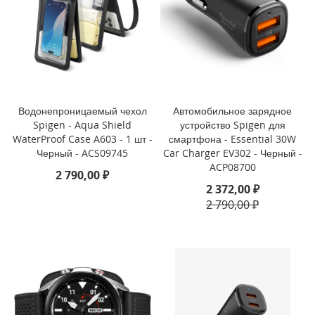
o
i
P
h
o
n
e
Водонепроницаемый чехол
Автомобильное зарядное
1
Spigen - Aqua Shield
устройство Spigen для
4
WaterProof Case A603 - 1 шт -
смартфона - Essential 30W
P
Черный - ACS09745
Car Charger EV302 - Черный -
l
ACP08700
u
2 790,00 ₽
s
2 372,00 ₽
2 790,00 ₽
i
P
h
o
n
e
1
4