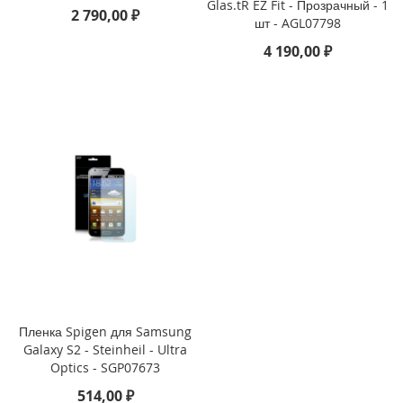
Glas.tR EZ Fit - Прозрачный - 1
2 790,00 ₽
шт - AGL07798
i
P
4 190,00 ₽
h
o
n
e
1
6
e
i
P
h
o
n
e
1
6
Пленка Spigen для Samsung
Galaxy S2 - Steinheil - Ultra
i
Optics - SGP07673
P
h
514,00 ₽