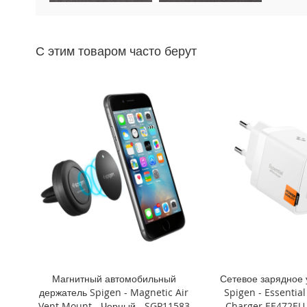
Mini
iPhone
11
С этим товаром часто берут
Pro
Max
iPhone
11
Pro
iPhone
11
Другие
iPhone
iPhone
XS
Max
iPhone
XS
Магнитный автомобильный
Сетевое зарядное 
iPhone
держатель Spigen - Magnetic Air
Spigen - Essentia
XR
Vent Mount - Черный - SGP11583
Charger EE472EU 