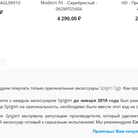
- AGL06910
Modern Fit - Серебристый -
HD - Пр
062MP25404
 ₽
4 290,00 ₽
2
дуем покупать только оригинальные аксессуары Spigen Sgp. Как пр
екте с каждым аксессуаром Spigen
до января 2016 года
был уник
ар Spigen на оригинальность, необходимо было ввести этот код на 
ия
Spigen
заслужила репутацию производителя, который уделяе
й аксессуар готовый к серьезным испытаниям! Мы рекомендуем
Сп
Приятных Вам покуп