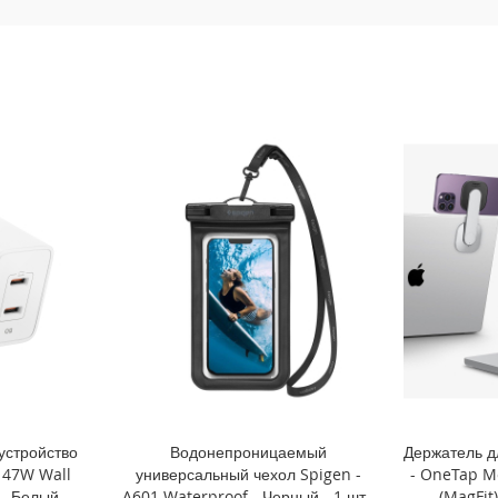
устройство
Водонепроницаемый
Держатель д
l 47W Wall
универсальный чехол Spigen -
- OneTap M
- Белый -
A601 Waterproof - Черный - 1 шт -
(MagFit