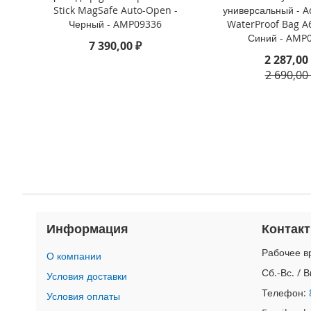
4
Stick MagSafe Auto-Open -
универсальный - A
iPad
Черный - AMP09336
WaterProof Bag A6
iPad
Синий - AMP
7 390,00 ₽
Pro
2 287,00
13
2 690,00
(2024)
iPad
Pro
11
(2024)
iPad
Air
13
(2024)
iPad
Информация
Контак
Air
11
Рабочее вр
О компании
(2024)
Сб.-Вс. / 
Условия доставки
iPad
Телефон:
Условия оплаты
Mini