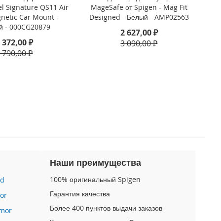
el Signature QS11 Air
MageSafe от Spigen - Mag Fit
netic Car Mount -
Designed - Белый - AMP02563
й - 000CG20879
2 627,00 ₽
 372,00 ₽
3 090,00 ₽
 790,00 ₽
Наши преимущества
100% оригинальный Spigen
id
Гарантия качества
or
Более 400 пунктов выдачи заказов
mor