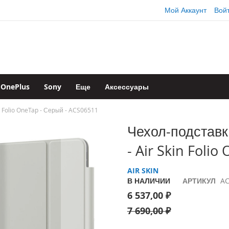
Мой Аккаунт
Вой
OnePlus
Sony
Еще
Аксессуары
in Folio OneTap - Серый - ACS06511
Чехол-подставка
- Air Skin Foli
AIR SKIN
В НАЛИЧИИ
АРТИКУЛ
AC
6 537,00 ₽
7 690,00 ₽