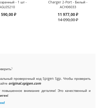
озрачный - 1 шт -
Charger 2-Port - Белый -
AGL05210
ACH06033
 590,00 ₽
11 977,00 ₽
14 090,00 ₽
оверить?
альный проверочный код Spigen Sgp. Чтобы проверить
сайте
original.spigen.com
т повышенное внимание деталям! Это качественный и
иген
!
ок!