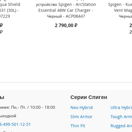
qua Shield
устройство Spigen - ArcStation
Spigen - Ku
31 (30L) -
Essential 48W Car Charger -
Vent Mag
07229
Черный - ACP08447
Черны
 ₽
2 790,00 ₽
2
 ₽
2
ты
Серии Спиген
емя: Пн.- Пт. / 10:00 - 18:00
Neo Hybrid
Ultra Hybr
Выходной
Slim Armor
Tough Arm
8-499-501-12-51
Thin Fit
Rugged Ar