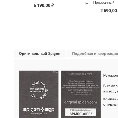
шт - Прозрачный 
iPhone
6 190,00 ₽
13
2 690,00
Pro
iPhone
13
iPhone
13
Mini
Оригинальный Spigen
Подробная информация
iPhone
12
Pro
Max
Рекомен
iPhone
12
В компл
/
аксессу
iPhone
12
Компан
Pro
стильны
iPhone
12