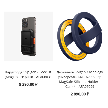
3
P
r
o
i
P
h
o
n
e
1
3
i
P
Кардхолдер Spigen - Lock Fit
Держатель Spigen Caseology
h
(MagFit) - Черный - AFA06031
универсальный - Nano Pop
o
MagSafe Silicone Holder -
8 390,00 ₽
n
Синий - AFA07059
e
2 890,00 ₽
1
3
M
i