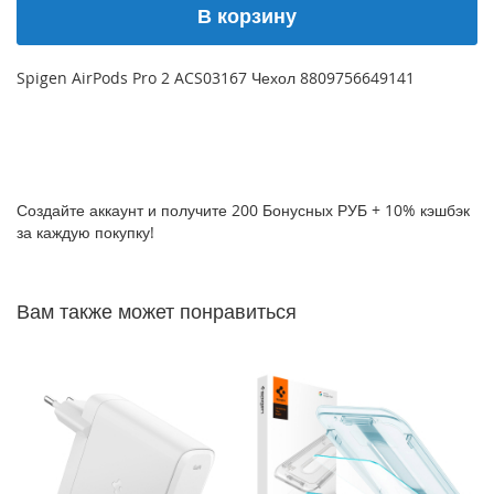
В корзину
P
h
o
Spigen AirPods Pro 2 ACS03167 Чехол 8809756649141
n
e
1
7
i
P
Создайте аккаунт и получите 200 Бонусных РУБ + 10% кэшбэк
h
за каждую покупку!
o
n
e
Вам также может понравиться
1
6
P
r
o
M
a
x