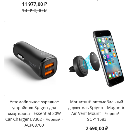
11 977,00 ₽
o
14 090,00 ₽
i
P
h
o
n
e
1
4
P
l
u
s
i
P
h
Автомобильное зарядное
Магнитный автомобильный
o
устройство Spigen для
держатель Spigen - Magnetic
n
смартфона - Essential 30W
Air Vent Mount - Черный -
e
Car Charger EV302 - Черный -
SGP11583
1
ACP08700
4
2 690,00 ₽