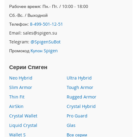
e
Рабочее время: Пн.- Пт. / 10:00 - 18:00
1
2
Сб.-Вс. / Выходной
/
Телефон:
8-499-501-12-51
i
P
Email: sales@spigen.su
h
Telegram:
@SpigenSuBot
o
n
Промокод
Купон Spigen
e
1
Серии Спиген
2
P
Neo Hybrid
Ultra Hybrid
r
o
Slim Armor
Tough Armor
i
Thin Fit
Rugged Armor
P
AirSkin
Crystal Hybrid
h
o
Crystal Wallet
Pro Guard
n
e
Liquid Crystal
Glas
1
Wallet S
Все серии
2