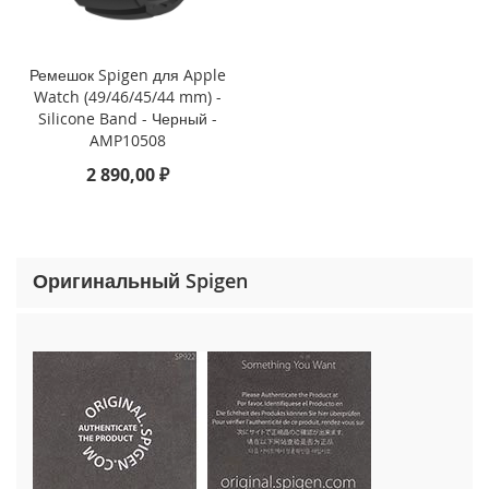
o
n
e
1
Ремешок Spigen для Apple
5
Watch (49/46/45/44 mm) -
P
Silicone Band - Черный -
r
AMP10508
o
2 890,00 ₽
M
a
x
i
Оригинальный Spigen
P
h
o
n
e
1
5
P
r
o