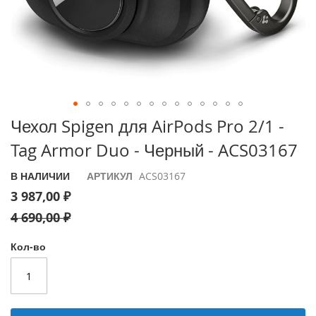
i
P
h
o
n
e
1
7
Перейти
Чехол Spigen для AirPods Pro 2/1 -
P
к
r
Tag Armor Duo - Черный - ACS03167
началу
o
галереи
В НАЛИЧИИ
АРТИКУЛ
ACS03167
изображений
i
P
3 987,00 ₽
h
4 690,00 ₽
o
n
e
Кол-во
A
i
r
i