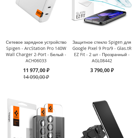
i
P
h
o
n
e
1
Сетевое зарядное устройство
Защитное стекло Spigen для
6
Spigen - ArcStation Pro 140W
Google Pixel 9 Pro/9 - Glas.tR
P
Wall Charger 2-Port - Белый -
EZ Fit - 2 шт - Прозрачный -
r
o
ACH06033
AGL08442
11 977,00 ₽
3 790,00 ₽
i
14 090,00 ₽
P
h
o
n
e
1
6
P
l
u
s