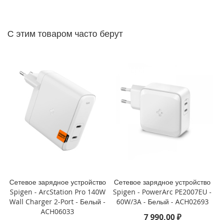
P
h
o
n
С этим товаром часто берут
e
1
4
P
r
o
M
a
x
i
P
h
o
n
e
Сетевое зарядное устройство
Сетевое зарядное устройство
1
Spigen - ArcStation Pro 140W
Spigen - PowerArc PE2007EU -
4
Wall Charger 2-Port - Белый -
60W/3A - Белый - ACH02693
P
ACH06033
7 990,00 ₽
r