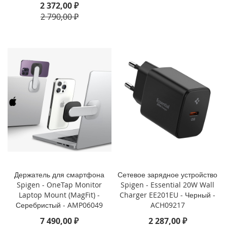
2 372,00 ₽
i
2 790,00 ₽
P
h
o
n
e
S
E
(
2
0
2
2
/
2
0
2
Держатель для смартфона
Сетевое зарядное устройство
0
Spigen - OneTap Monitor
Spigen - Essential 20W Wall
)
Laptop Mount (MagFit) -
Charger EE201EU - Черный -
/
Серебристый - AMP06049
ACH09217
8
/
7 490,00 ₽
2 287,00 ₽
7