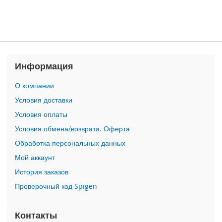
n
i
i
P
h
Информация
o
n
e
О компании
1
Условия доставки
2
P
Условия оплаты
r
Условия обмена/возврата. Оферта
o
M
Обработка персональных данных
a
Мой аккаунт
x
История заказов
i
Проверочный код Spigen
P
h
o
Контакты
n