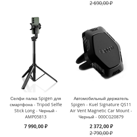
2 690,00 ₽
i
P
h
o
n
e
1
3
P
r
o
M
a
x
Селфи палка Spigen для
Автомобильный держатель
i
смартфона - Tripod Selfie
Spigen - Kuel Signature QS11
P
h
Stick Long - Черный -
Air Vent Magnetic Car Mount -
o
AMP05813
Черный - 000CG20879
n
7 990,00 ₽
2 372,00 ₽
e
2 790,00 ₽
1