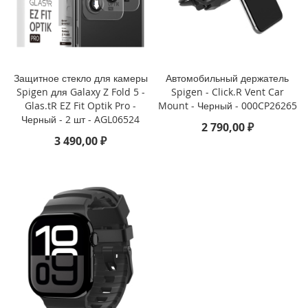
i
P
h
o
n
Защитное стекло для камеры
Автомобильный держатель
e
Spigen для Galaxy Z Fold 5 -
Spigen - Click.R Vent Car
1
Glas.tR EZ Fit Optik Pro -
Mount - Черный - 000CP26265
6
Черный - 2 шт - AGL06524
2 790,00 ₽
e
3 490,00 ₽
i
P
h
o
n
e
1
6
i
P
h