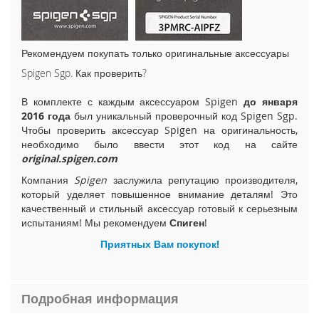
i
P
h
o
Рекомендуем покупать только оригинальные аксессуары
n
Spigen Sgp. Как проверить?
e
1
В комплекте с каждым аксессуаром Spigen
до января
5
2016 года
был уникальный проверочный код Spigen Sgp.
P
Чтобы проверить аксессуар Spigen на оригинальность,
l
необходимо было ввести этот код на сайте
u
original.spigen.com
s
Компания
Spigen
заслужила репутацию производителя,
i
который уделяет повышенное внимание деталям! Это
P
качественный и стильный аксессуар готовый к серьезным
h
испытаниям! Мы рекомендуем
Спиген
!
o
n
Приятных Вам покупок!
e
1
5
Подробная информация
i