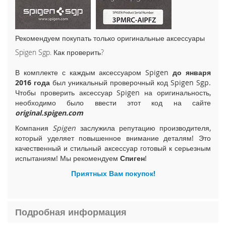
i
P
h
o
Рекомендуем покупать только оригинальные аксессуары
n
Spigen Sgp. Как проверить?
e
1
В комплекте с каждым аксессуаром Spigen
до января
5
2016 года
был уникальный проверочный код Spigen Sgp.
P
Чтобы проверить аксессуар Spigen на оригинальность,
l
необходимо было ввести этот код на сайте
u
original.spigen.com
s
Компания
Spigen
заслужила репутацию производителя,
i
который уделяет повышенное внимание деталям! Это
P
качественный и стильный аксессуар готовый к серьезным
h
испытаниям! Мы рекомендуем
Спиген
!
o
n
Приятных Вам покупок!
e
1
5
Подробная информация
i