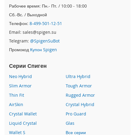
e
Рабочее время: Пн.- Пт. / 10:00 - 18:00
1
2
Сб.-Вс. / Выходной
/
Телефон:
8-499-501-12-51
i
P
Email: sales@spigen.su
h
Telegram:
@SpigenSuBot
o
n
Промокод
Купон Spigen
e
1
Серии Спиген
2
P
Neo Hybrid
Ultra Hybrid
r
o
Slim Armor
Tough Armor
i
Thin Fit
Rugged Armor
P
AirSkin
Crystal Hybrid
h
o
Crystal Wallet
Pro Guard
n
Liquid Crystal
Glas
e
1
Wallet S
Все серии
2