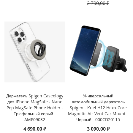
2 790,00 ₽
i
P
h
o
n
e
1
3
P
r
o
M
a
x
Держатель Spigen Caseology
Универсальный
i
P
для iPhone MagSafe - Nano
автомобильный держатель
h
Pop MagSafe Phone Holder -
Spigen - Kuel H12 Hexa-Core
o
Трюфельный серый -
Magnetic Air Vent Car Mount -
n
AMP09032
Черный - 000CD20115
e
4 690,00 ₽
3 090,00 ₽
1