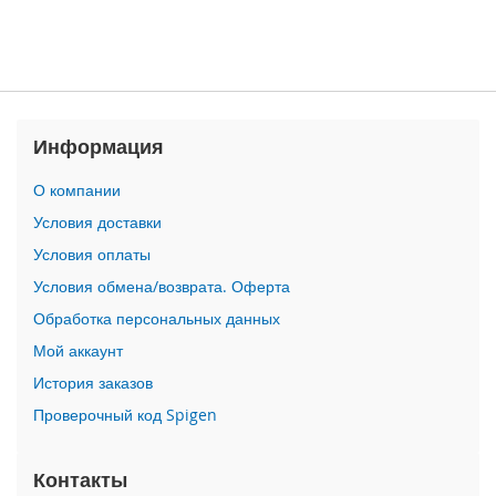
n
i
i
P
h
Информация
o
n
e
О компании
1
Условия доставки
2
P
Условия оплаты
r
Условия обмена/возврата. Оферта
o
M
Обработка персональных данных
a
Мой аккаунт
x
История заказов
i
Проверочный код Spigen
P
h
o
Контакты
n