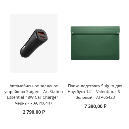
3
P
r
o
i
P
h
o
n
e
1
3
i
P
Автомобильное зарядное
Папка-подставка Spigen для
h
устройство Spigen - ArcStation
Ноутбука 14" - Valentinus S -
o
Essential 48W Car Charger -
Зеленый - AFA06423
n
Черный - ACP08447
7 390,00 ₽
e
2 790,00 ₽
1
3
M
i