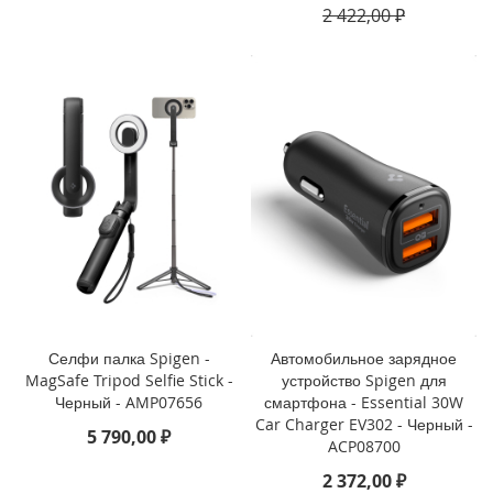
2 422,00 ₽
i
P
h
o
n
e
S
E
(
2
0
2
2
/
2
0
Селфи палка Spigen -
Автомобильное зарядное
2
MagSafe Tripod Selfie Stick -
устройство Spigen для
0
Черный - AMP07656
смартфона - Essential 30W
)
Car Charger EV302 - Черный -
/
5 790,00 ₽
ACP08700
8
/
2 372,00 ₽
7