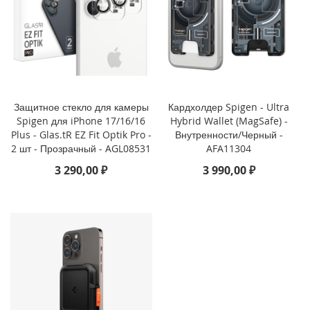
i
P
h
o
n
e
1
Защитное стекло для камеры
Кардхолдер Spigen - Ultra
6
Spigen для iPhone 17/16/16
Hybrid Wallet (MagSafe) -
e
Plus - Glas.tR EZ Fit Optik Pro -
Внутренности/Черный -
2 шт - Прозрачный - AGL08531
AFA11304
i
3 290,00 ₽
3 990,00 ₽
P
h
o
n
e
1
6
i
P
h