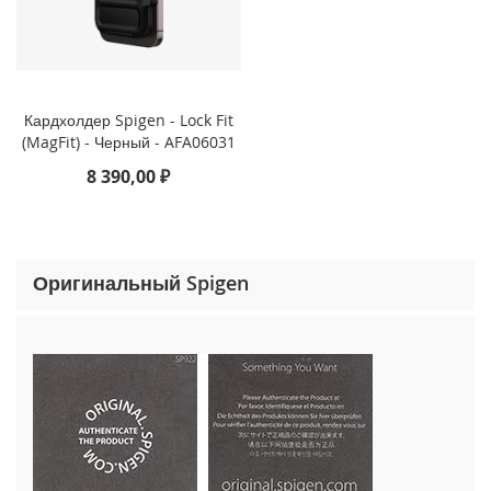
o
n
e
1
5
P
Кардхолдер Spigen - Lock Fit
r
(MagFit) - Черный - AFA06031
o
M
8 390,00 ₽
a
x
i
P
Оригинальный Spigen
h
o
n
e
1
5
P
r
o