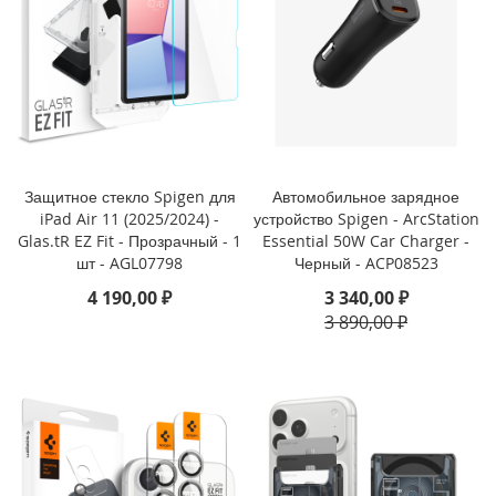
i
P
h
o
n
e
1
6
P
r
Защитное стекло Spigen для
Автомобильное зарядное
o
iPad Air 11 (2025/2024) -
устройство Spigen - ArcStation
Glas.tR EZ Fit - Прозрачный - 1
Essential 50W Car Charger -
i
шт - AGL07798
Черный - ACP08523
P
4 190,00 ₽
3 340,00 ₽
h
3 890,00 ₽
o
n
e
1
6
P
l
u
s