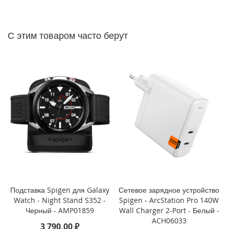
P
h
o
n
С этим товаром часто берут
e
1
4
P
r
o
M
a
x
i
P
h
o
n
e
Подставка Spigen для Galaxy
Сетевое зарядное устройство
1
Watch - Night Stand S352 -
Spigen - ArcStation Pro 140W
4
Черный - AMP01859
Wall Charger 2-Port - Белый -
P
ACH06033
3 790,00 ₽
r