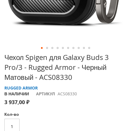
i
P
h
o
n
e
1
7
P
Перейти
Чехол Spigen для Galaxy Buds 3
r
к
o
Pro/3 - Rugged Armor - Черный
началу
галереи
i
Матовый - ACS08330
изображений
P
h
RUGGED ARMOR
o
В НАЛИЧИИ
АРТИКУЛ
ACS08330
n
3 937,00 ₽
e
A
i
Кол-во
r
i