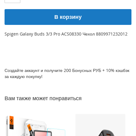
P
h
В корзину
o
n
e
1
Spigen Galaxy Buds 3/3 Pro ACS08330 Чехол 8809971232012
7
i
P
h
o
Создайте аккаунт и получите 200 Бонусных РУБ + 10% кэшбэк
n
за каждую покупку!
e
1
6
Вам также может понравиться
P
r
o
M
a
x