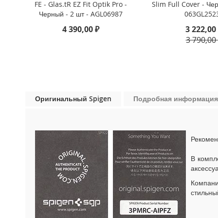
FE - Glas.tR EZ Fit Optik Pro -
Slim Full Cover - Че
iPhone
Черный - 2 шт - AGL06987
063GL252
13
Pro
4 390,00 ₽
3 222,00
3 790,00
iPhone
13
iPhone
13
Mini
Оригинальный Spigen
Подробная информация
iPhone
12
Pro
Max
Рекомен
iPhone
12
В компл
/
аксессу
iPhone
12
Компан
Pro
стильны
iPhone
12