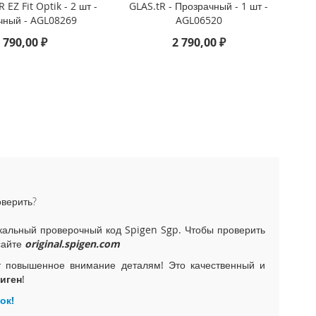
R EZ Fit Optik - 2 шт -
GLAS.tR - Прозрачный - 1 шт -
чный - AGL08269
AGL06520
 790,00 ₽
2 790,00 ₽
оверить?
альный проверочный код Spigen Sgp. Чтобы проверить
сайте
original.spigen.com
т повышенное внимание деталям! Это качественный и
иген
!
ок!