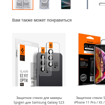
iPhone
14
Перейти
Pro
к
Max
Вам также может понравиться
началу
iPhone
галереи
14
изображений
Pro
iPhone
14
Plus
iPhone
14
iPhone
SE
(2022/2020)/8/7
iPhone
13
Pro
Защитное стекло для камеры
Защитное стекло 
Max
Spigen для Samsung Galaxy S23
iPhone 11 Pro / XS /