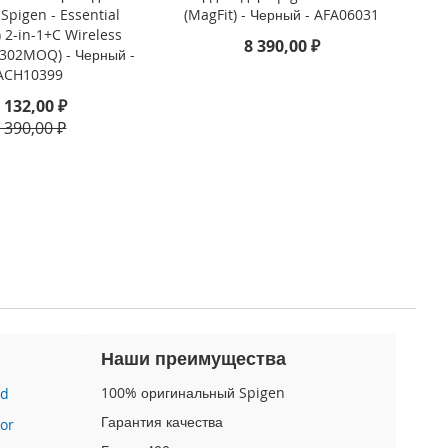
Spigen - Essential
(MagFit) - Черный - AFA06031
 2-in-1+C Wireless
8 390,00 ₽
F302MOQ) - Черный -
ACH10399
 132,00 ₽
 390,00 ₽
Наши преимущества
100% оригинальный Spigen
id
Гарантия качества
or