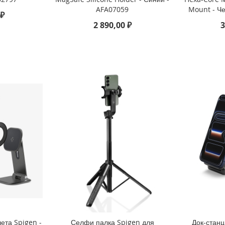
AFA07059
Mount - Ч
 ₽
2 890,00 ₽
3
ета Spigen -
Селфи палка Spigen для
Док-станц