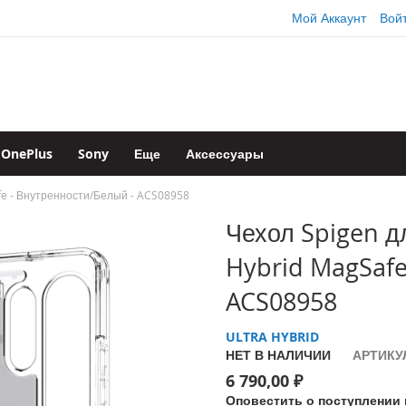
Мой Аккаунт
Вой
OnePlus
Sony
Еще
Аксессуары
afe - Внутренности/Белый - ACS08958
Чехол Spigen дл
Hybrid MagSafe
ACS08958
ULTRA HYBRID
НЕТ В НАЛИЧИИ
АРТИКУ
6 790,00 ₽
Оповестить о поступлении 