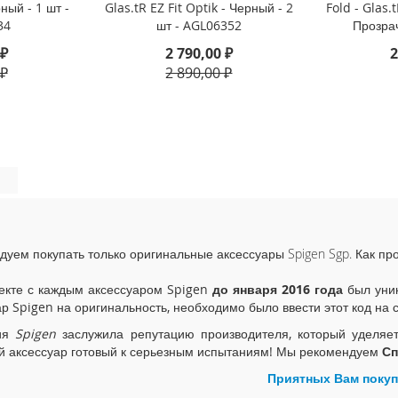
рный - 1 шт -
Glas.tR EZ Fit Optik - Черный - 2
Fold - Glas.t
34
шт - AGL06352
Прозра
 ₽
2 790,00 ₽
2
 ₽
2 890,00 ₽
дуем покупать только оригинальные аксессуары Spigen Sgp. Как пр
екте с каждым аксессуаром Spigen
до января 2016 года
был уник
ар Spigen на оригинальность, необходимо было ввести этот код на 
ия
Spigen
заслужила репутацию производителя, который уделяе
й аксессуар готовый к серьезным испытаниям! Мы рекомендуем
Сп
Приятных Вам покуп