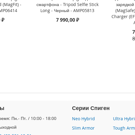
 (MagFit) -
смартфона - Tripod Selfie Stick
зарядкой 
AMP06414
Long - Черный - AMP05813
(MagSafe)
Charger (E
 ₽
7 990,00 ₽
7
8
ты
Серии Спиген
емя: Пн.- Пт. / 10:00 - 18:00
Neo Hybrid
Ultra Hybr
Выходной
Slim Armor
Tough Arm