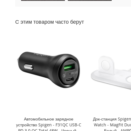
Mini
iPhone
11
С этим товаром часто берут
Pro
Max
iPhone
11
Pro
iPhone
11
Другие
iPhone
iPhone
XS
Max
iPhone
XS
Автомобильное зарядное
Док-станция Spigen
iPhone
устройство Spigen - F31QC USB-C
Watch - MagFit Duo
XR
PD 3.0 QC Total 48W - Черный -
Белый - AMP