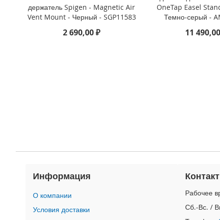
4
держатель Spigen - Magnetic Air
OneTap Easel Stand
iPad
Vent Mount - Черный - SGP11583
Темно-серый - 
iPad
2 690,00 ₽
11 490,00
Pro
13
(2024)
iPad
Pro
11
(2024)
iPad
Air
13
(2024)
iPad
Air
Информация
Контак
11
(2024)
Рабочее вр
О компании
iPad
Сб.-Вс. / 
Условия доставки
Mini