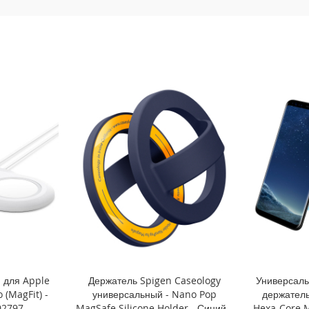
 для Apple
Держатель Spigen Caseology
Универсал
 (MagFit) -
универсальный - Nano Pop
держатель
02797
MagSafe Silicone Holder - Синий -
Hexa-Core M