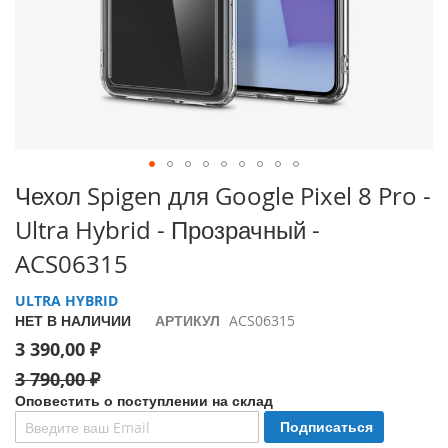
i
P
h
o
n
e
1
7
P
Перейти
Чехол Spigen для Google Pixel 8 Pro -
r
к
o
Ultra Hybrid - Прозрачный -
началу
галереи
i
ACS06315
изображений
P
h
ULTRA HYBRID
o
НЕТ В НАЛИЧИИ
АРТИКУЛ
ACS06315
n
3 390,00 ₽
e
A
3 790,00 ₽
i
Оповестить о поступлении на склад
r
Подписаться
i