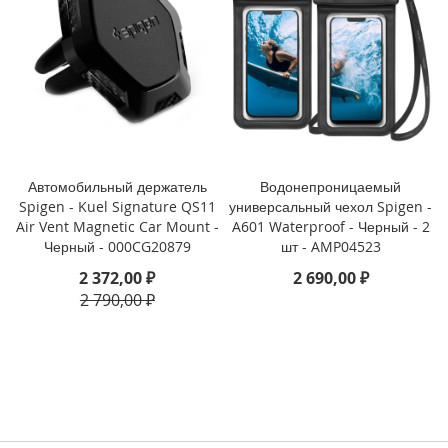
3
P
r
o
i
P
h
o
n
Автомобильный держатель
Водонепроницаемый
e
Spigen - Kuel Signature QS11
универсальный чехол Spigen -
1
Air Vent Magnetic Car Mount -
A601 Waterproof - Черный - 2
3
Черный - 000CG20879
шт - AMP04523
i
2 372,00 ₽
2 690,00 ₽
P
2 790,00 ₽
h
o
n
e
1
3
M
i