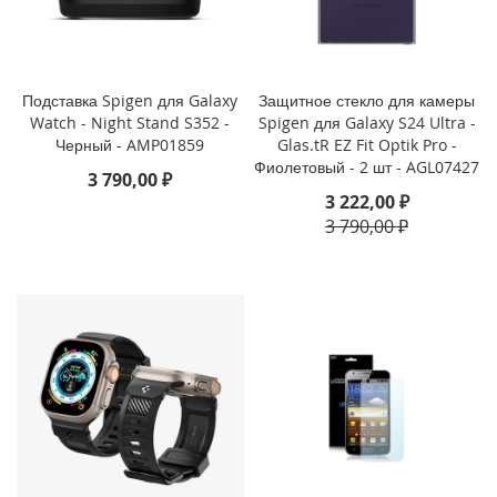
i
P
h
o
n
Подставка Spigen для Galaxy
Защитное стекло для камеры
e
Watch - Night Stand S352 -
Spigen для Galaxy S24 Ultra -
1
Черный - AMP01859
Glas.tR EZ Fit Optik Pro -
6
Фиолетовый - 2 шт - AGL07427
P
3 790,00 ₽
r
3 222,00 ₽
o
3 790,00 ₽
i
P
h
o
n
e
1
6
P
l
u
s