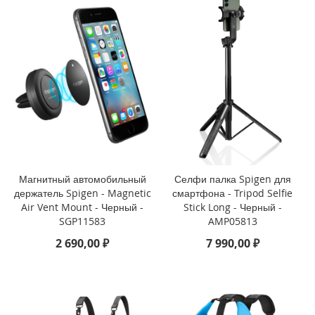
i
P
h
o
n
e
S
E
(
2
0
2
Магнитный автомобильный
Селфи палка Spigen для
2
держатель Spigen - Magnetic
смартфона - Tripod Selfie
/
2
Air Vent Mount - Черный -
Stick Long - Черный -
0
SGP11583
AMP05813
2
2 690,00 ₽
7 990,00 ₽
0
)
/
8
/
7