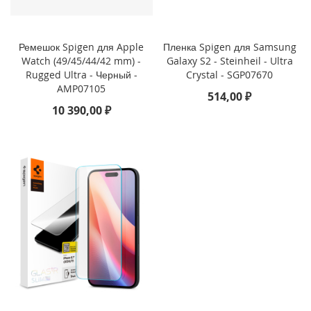
i
P
Ремешок Spigen для Apple
Пленка Spigen для Samsung
h
Watch (49/45/44/42 mm) -
Galaxy S2 - Steinheil - Ultra
o
Rugged Ultra - Черный -
Crystal - SGP07670
n
AMP07105
e
514,00 ₽
1
10 390,00 ₽
6
e
i
P
h
o
n
e
1
6
i
P
h