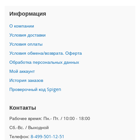
n
i
Информация
i
О компании
P
Условия доставки
h
o
Условия оплаты
n
Условия обмена/возврата. Оферта
e
1
Обработка персональных данных
2
Мой аккаунт
P
r
История заказов
o
M
Проверочный код Spigen
a
x
Контакты
i
Рабочее время: Пн.- Пт. / 10:00 - 18:00
P
h
Сб.-Вс. / Выходной
o
Телефон:
8-499-501-12-51
n