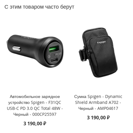
P
С этим товаром часто берут
h
o
n
e
1
4
P
r
o
M
a
x
i
P
h
Автомобильное зарядное
Сумка Spigen - Dynamic
o
устройство Spigen - F31QC
Shield Armband A702 -
n
USB-C PD 3.0 QC Total 48W -
Черный - AMP04617
e
Черный - 000CP25597
1
3 190,00 ₽
4
3 190,00 ₽
P
r