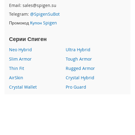
e
Email: sales@spigen.su
1
Telegram:
@SpigenSuBot
2
/
Промокод
Купон Spigen
i
P
h
Серии Спиген
o
n
Neo Hybrid
Ultra Hybrid
e
Slim Armor
Tough Armor
1
2
Thin Fit
Rugged Armor
P
r
AirSkin
Crystal Hybrid
o
Crystal Wallet
Pro Guard
i
Liquid Crystal
Glas
P
Wallet S
Все серии
h
o
n
Наши преимущества
e
1
100% оригинальный Spigen
2