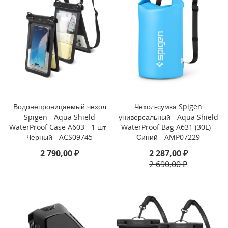
i
P
h
o
n
e
1
3
P
r
Водонепроницаемый чехол
Чехол-сумка Spigen
o
Spigen - Aqua Shield
универсальный - Aqua Shield
M
WaterProof Case A603 - 1 шт -
WaterProof Bag A631 (30L) -
a
Черный - ACS09745
Синий - AMP07229
x
2 790,00 ₽
2 287,00 ₽
2 690,00 ₽
i
P
h
o
n
e
1