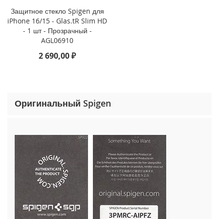
o
Защитное стекло Spigen для
n
iPhone 16/15 - Glas.tR Slim HD
e
- 1 шт - Прозрачный -
1
AGL06910
5
P
2 690,00 ₽
r
o
M
a
x
Оригинальный Spigen
i
P
h
o
n
e
1
5
P
r
o