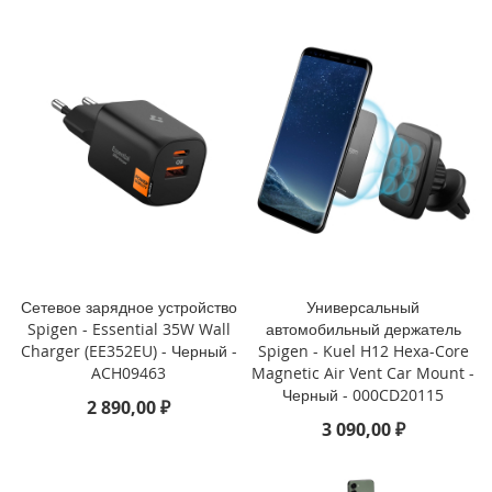
o
i
P
h
o
n
e
1
4
P
l
u
s
Сетевое зарядное устройство
Универсальный
Spigen - Essential 35W Wall
автомобильный держатель
i
Charger (EE352EU) - Черный -
Spigen - Kuel H12 Hexa-Core
P
ACH09463
Magnetic Air Vent Car Mount -
h
Черный - 000CD20115
o
2 890,00 ₽
n
3 090,00 ₽
e
1
4