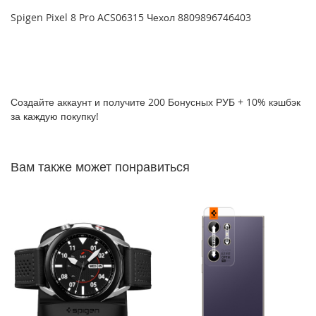
P
Spigen Pixel 8 Pro ACS06315 Чехол 8809896746403
h
o
n
e
1
7
Создайте аккаунт и получите 200 Бонусных РУБ + 10% кэшбэк
за каждую покупку!
i
P
h
o
Вам также может понравиться
n
e
1
6
P
r
o
M
a
x