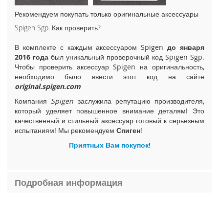
i
Рекомендуем покупать только оригинальные аксессуары
P
h
Spigen Sgp. Как проверить?
o
n
В комплекте с каждым аксессуаром Spigen
до января
e
2016 года
был уникальный проверочный код Spigen Sgp.
1
Чтобы проверить аксессуар Spigen на оригинальность,
5
необходимо было ввести этот код на сайте
P
original.spigen.com
l
Компания
Spigen
заслужила репутацию производителя,
u
s
который уделяет повышенное внимание деталям! Это
качественный и стильный аксессуар готовый к серьезным
i
испытаниям! Мы рекомендуем
Спиген
!
P
Приятных Вам покупок!
h
o
n
e
Подробная информация
1
5
i