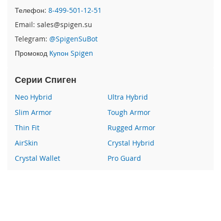
e
Телефон:
8-499-501-12-51
1
2
Email: sales@spigen.su
/
Telegram:
@SpigenSuBot
i
P
Промокод
Купон Spigen
h
o
Серии Спиген
n
e
Neo Hybrid
Ultra Hybrid
1
2
Slim Armor
Tough Armor
P
r
Thin Fit
Rugged Armor
o
AirSkin
Crystal Hybrid
i
Crystal Wallet
Pro Guard
P
Liquid Crystal
Glas
h
o
Wallet S
Все серии
n
e
1
Наши преимущества
2