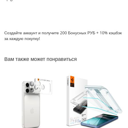
P
h
o
n
e
1
Создайте аккаунт и получите 200 Бонусных РУБ + 10% кэшбэк
7
за каждую покупку!
i
P
Вам также может понравиться
h
o
n
e
1
6
P
r
o
M
a
x