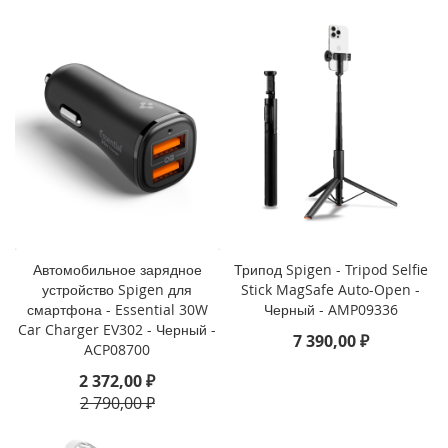
o
i
P
h
o
n
e
1
4
P
l
u
s
Автомобильное зарядное
Трипод Spigen - Tripod Selfie
устройство Spigen для
Stick MagSafe Auto-Open -
i
смартфона - Essential 30W
Черный - AMP09336
P
Car Charger EV302 - Черный -
7 390,00 ₽
h
ACP08700
o
2 372,00 ₽
n
e
2 790,00 ₽
1
4