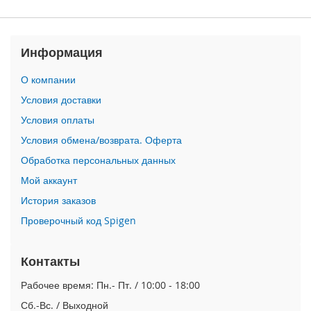
n
i
Информация
i
P
h
О компании
o
Условия доставки
n
e
Условия оплаты
1
Условия обмена/возврата. Оферта
2
P
Обработка персональных данных
r
Мой аккаунт
o
M
История заказов
a
Проверочный код Spigen
x
i
Контакты
P
h
Рабочее время: Пн.- Пт. / 10:00 - 18:00
o
n
Сб.-Вс. / Выходной