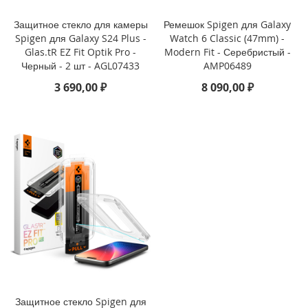
i
Защитное стекло для камеры
Ремешок Spigen для Galaxy
P
Spigen для Galaxy S24 Plus -
Watch 6 Classic (47mm) -
h
Glas.tR EZ Fit Optik Pro -
Modern Fit - Серебристый -
o
Черный - 2 шт - AGL07433
AMP06489
n
3 690,00 ₽
8 090,00 ₽
e
1
6
e
i
P
h
o
n
e
1
6
i
P
h
Защитное стекло Spigen для