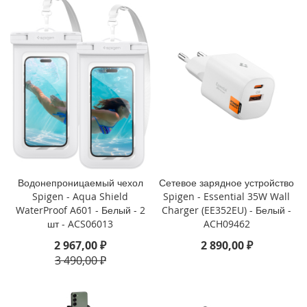
i
P
h
o
n
e
S
E
(
2
0
2
2
Водонепроницаемый чехол
Сетевое зарядное устройство
/
Spigen - Aqua Shield
Spigen - Essential 35W Wall
2
WaterProof A601 - Белый - 2
Charger (EE352EU) - Белый -
0
шт - ACS06013
ACH09462
2
0
2 967,00 ₽
2 890,00 ₽
)
3 490,00 ₽
/
8
/
7