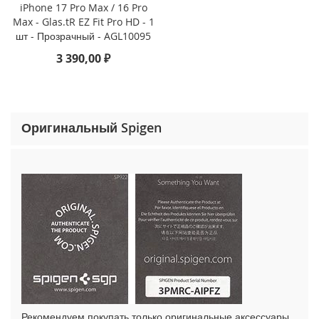
o
iPhone 17 Pro Max / 16 Pro
n
Max - Glas.tR EZ Fit Pro HD - 1
e
шт - Прозрачный - AGL10095
1
3 390,00 ₽
5
P
r
o
M
Оригинальный Spigen
a
x
i
P
h
o
n
e
1
5
P
r
o
Рекомендуем покупать только оригинальные аксессуары