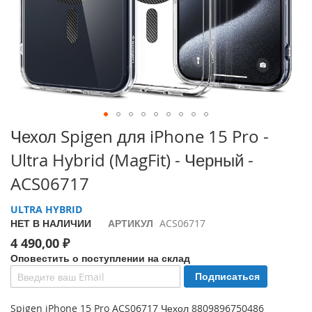
i
P
h
o
n
e
1
7
P
Перейти
Чехол Spigen для iPhone 15 Pro -
r
к
o
Ultra Hybrid (MagFit) - Черный -
началу
галереи
i
ACS06717
изображений
P
h
ULTRA HYBRID
o
НЕТ В НАЛИЧИИ
АРТИКУЛ
ACS06717
n
4 490,00 ₽
e
A
Оповестить о поступлении на склад
i
Подписаться
r
Spigen iPhone 15 Pro ACS06717 Чехол 8809896750486
i