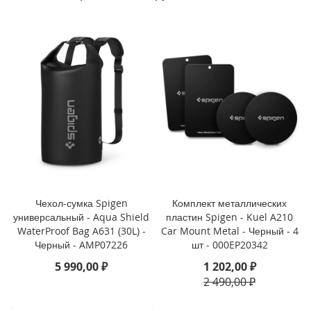
P
h
o
n
e
1
4
P
r
o
M
a
x
i
Чехол-сумка Spigen
Комплект металлических
P
универсальный - Aqua Shield
пластин Spigen - Kuel A210
h
o
WaterProof Bag A631 (30L) -
Car Mount Metal - Черный - 4
n
Черный - AMP07226
шт - 000EP20342
e
5 990,00 ₽
1 202,00 ₽
1
2 490,00 ₽
4
P
r