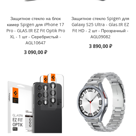
i
P
h
Защитное стекло на блок
Защитное стекло Spigen для
o
камер Spigen для iPhone 17
Galaxy S25 Ultra - Glas.tR EZ
n
Pro - GLAS.tR EZ Fit Optik Pro
Fit HD - 2 шт - Прозрачный -
e
1
XL - 1 шт - Серебристый -
AGL09082
6
AGL10647
3 890,00 ₽
P
3 090,00 ₽
r
o
i
P
h
o
n
e
1
6
P
l
u
s