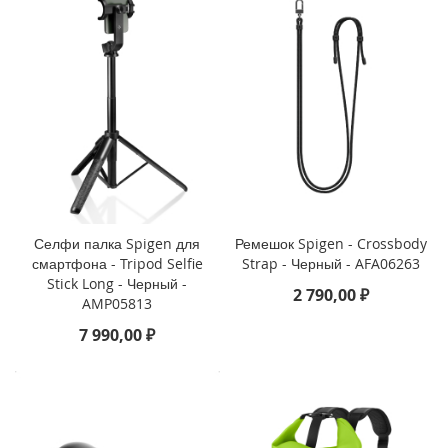
i
P
h
o
n
e
1
3
P
r
o
Селфи палка Spigen для
Ремешок Spigen - Crossbody
M
смартфона - Tripod Selfie
Strap - Черный - AFA06263
a
Stick Long - Черный -
x
2 790,00 ₽
AMP05813
i
7 990,00 ₽
P
h
o
n
e
1