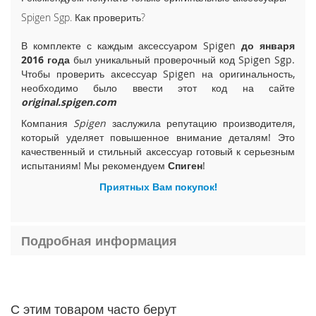
i
Spigen Sgp. Как проверить?
P
h
В комплекте с каждым аксессуаром Spigen
до января
o
2016 года
был уникальный проверочный код Spigen Sgp.
n
Чтобы проверить аксессуар Spigen на оригинальность,
e
необходимо было ввести этот код на сайте
1
original.spigen.com
5
P
Компания
Spigen
заслужила репутацию производителя,
l
который уделяет повышенное внимание деталям! Это
u
качественный и стильный аксессуар готовый к серьезным
s
испытаниям! Мы рекомендуем
Спиген
!
Приятных Вам покупок!
i
P
h
o
Подробная информация
n
e
1
5
С этим товаром часто берут
i