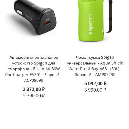
3
P
r
o
i
P
h
o
n
Автомобильное зарядное
Чехол-сумка Spigen
e
1
устройство Spigen для
универсальный - Aqua Shield
3
смартфона - Essential 30W
WaterProof Bag A631 (30L) -
Car Charger EV301 - Черный -
Зеленый - AMP07230
i
ACP08699
5 092,00 ₽
P
2 372,00 ₽
5 990,00 ₽
h
2 790,00 ₽
o
n
e
1
3
M
i