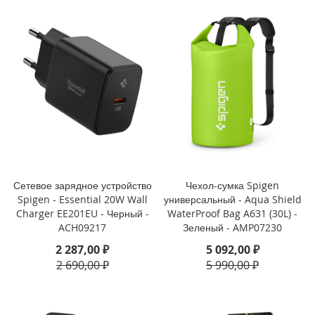
P
h
o
n
e
1
4
P
r
o
M
a
x
Сетевое зарядное устройство
Чехол-сумка Spigen
i
Spigen - Essential 20W Wall
универсальный - Aqua Shield
P
Charger EE201EU - Черный -
WaterProof Bag A631 (30L) -
h
ACH09217
Зеленый - AMP07230
o
n
2 287,00 ₽
5 092,00 ₽
e
2 690,00 ₽
5 990,00 ₽
1
4
P
r