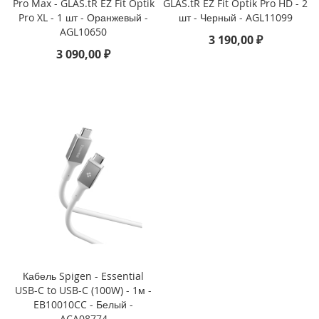
Pro Max - GLAS.tR EZ Fit Optik
GLAS.tR EZ Fit Optik Pro HD - 2
Pro XL - 1 шт - Оранжевый -
шт - Черный - AGL11099
i
AGL10650
P
3 190,00 ₽
h
3 090,00 ₽
o
n
e
1
6
e
i
P
h
o
n
e
1
6
Кабель Spigen - Essential
i
USB-C to USB-C (100W) - 1м -
P
EB10010CC - Белый -
h
ACA08774