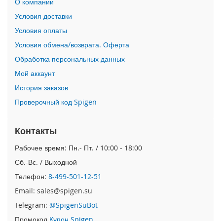
О компании
n
Условия доставки
i
Условия оплаты
i
Условия обмена/возврата. Оферта
P
h
Обработка персональных данных
o
Мой аккаунт
n
e
История заказов
1
Проверочный код Spigen
2
P
r
Контакты
o
M
Рабочее время: Пн.- Пт. / 10:00 - 18:00
a
x
Сб.-Вс. / Выходной
Телефон:
8-499-501-12-51
i
P
Email: sales@spigen.su
h
Telegram:
@SpigenSuBot
o
n
Промокод
Купон Spigen