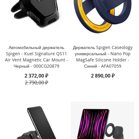
i
P
h
o
n
e
1
Автомобильный держатель
Держатель Spigen Caseology
3
Spigen - Kuel Signature QS11
универсальный - Nano Pop
P
Air Vent Magnetic Car Mount -
MagSafe Silicone Holder -
r
Черный - 000CG20879
Синий - AFA07059
o
2 372,00 ₽
2 890,00 ₽
M
2 790,00 ₽
a
x
i
P
h
o
n
e
1