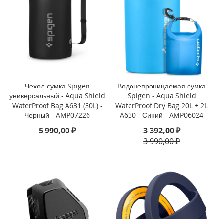
i
P
h
o
n
e
S
E
Чехол-сумка Spigen
Водонепроницаемая сумка
(
универсальный - Aqua Shield
Spigen - Aqua Shield
2
WaterProof Bag A631 (30L) -
WaterProof Dry Bag 20L + 2L
0
Черный - AMP07226
A630 - Синий - AMP06024
2
2
5 990,00 ₽
3 392,00 ₽
/
3 990,00 ₽
2
0
2
0
)
/
8
/
7