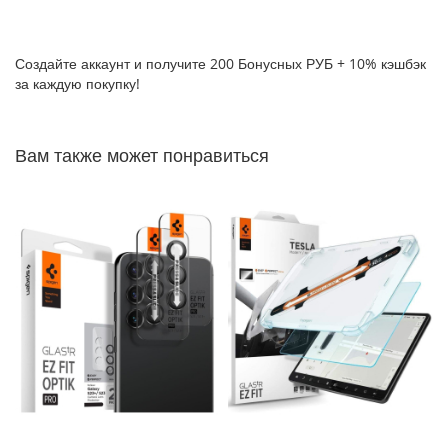
P
h
o
Создайте аккаунт и получите 200 Бонусных РУБ + 10% кэшбэк
n
за каждую покупку!
e
1
7
Вам также может понравиться
i
P
h
o
n
e
1
6
P
r
o
M
a
x