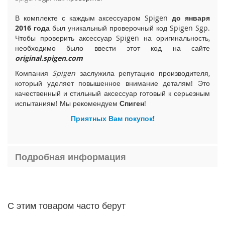
i
В комплекте с каждым аксессуаром Spigen
до января
P
h
2016 года
был уникальный проверочный код Spigen Sgp.
o
Чтобы проверить аксессуар Spigen на оригинальность,
n
необходимо было ввести этот код на сайте
e
original.spigen.com
1
Компания
Spigen
заслужила репутацию производителя,
5
который уделяет повышенное внимание деталям! Это
P
качественный и стильный аксессуар готовый к серьезным
l
испытаниям! Мы рекомендуем
Спиген
!
u
s
Приятных Вам покупок!
i
P
h
Подробная информация
o
n
e
1
5
С этим товаром часто берут
i