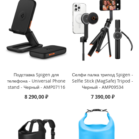
o
i
P
h
o
n
e
1
4
P
l
Подставка Spigen для
Селфи палка трипод Spigen -
u
телефона - Universal Phone
Selfie Stick (MagSafe) Tripod -
s
stand - Черный - AMP07116
Черный - AMP09534
i
8 290,00 ₽
7 390,00 ₽
P
h
o
n
e
1
4