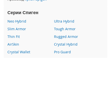
e
1
2
Серии Спиген
/
i
Neo Hybrid
Ultra Hybrid
P
Slim Armor
Tough Armor
h
o
Thin Fit
Rugged Armor
n
AirSkin
Crystal Hybrid
e
1
Crystal Wallet
Pro Guard
2
P
Liquid Crystal
Glas
r
Wallet S
Все серии
o
i
Наши преимущества
P
h
100% оригинальный Spigen
o
Гарантия качества
n
e
Более 400 пунктов выдачи заказов
1
2
Курьерская доставка по России