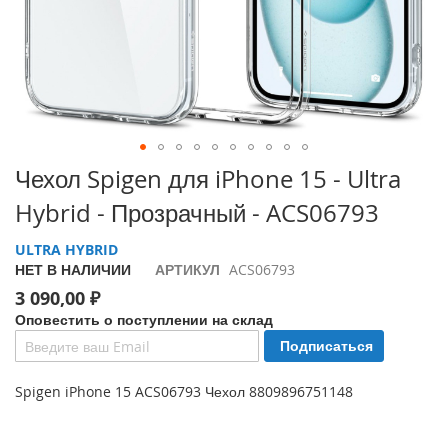
i
P
h
o
n
e
1
7
Перейти
Чехол Spigen для iPhone 15 - Ultra
P
к
r
Hybrid - Прозрачный - ACS06793
началу
o
галереи
ULTRA HYBRID
изображений
i
НЕТ В НАЛИЧИИ
АРТИКУЛ
ACS06793
P
h
3 090,00 ₽
o
Оповестить о поступлении на склад
n
Подписаться
e
A
i
Spigen iPhone 15 ACS06793 Чехол 8809896751148
r
i