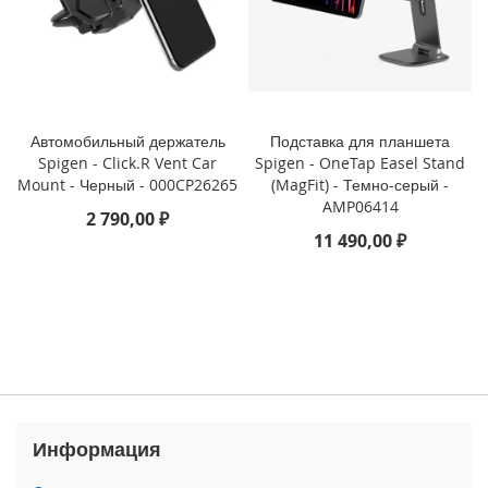
3
P
r
o
i
P
Автомобильный держатель
Подставка для планшета
h
Spigen - Click.R Vent Car
Spigen - OneTap Easel Stand
o
Mount - Черный - 000CP26265
(MagFit) - Темно-серый -
n
AMP06414
e
2 790,00 ₽
1
11 490,00 ₽
3
i
P
h
o
n
e
1
3
Информация
M
i