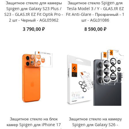
i
Защитное стекло для камеры
Защитное стекло Spigen для
P
Spigen для Galaxy S23 Plus /
Tesla Model 3 / Y - GLAS.tR EZ
h
S23 - GLAS.tR EZ Fit Optik Pro -
Fit Anti-Glare - Прозрачный - 1
o
2 шт - Черный - AGL05962
шт - AGL01086
n
3 790,00 ₽
8 590,00 ₽
e
1
6
P
r
o
i
P
h
o
n
e
1
6
P
l
Защитное стекло на блок
Защитное стекло на камеру
u
камер Spigen для iPhone 17
Spigen для Galaxy S26 -
s