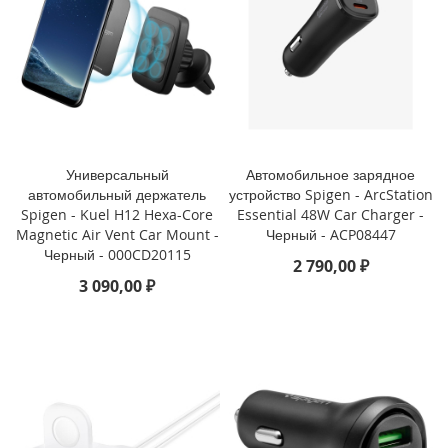
i
P
h
o
n
e
S
E
Универсальный
Автомобильное зарядное
(
автомобильный держатель
устройство Spigen - ArcStation
2
Spigen - Kuel H12 Hexa-Core
Essential 48W Car Charger -
0
Magnetic Air Vent Car Mount -
Черный - ACP08447
2
Черный - 000CD20115
2
2 790,00 ₽
/
3 090,00 ₽
2
0
2
0
)
/
8
/
7