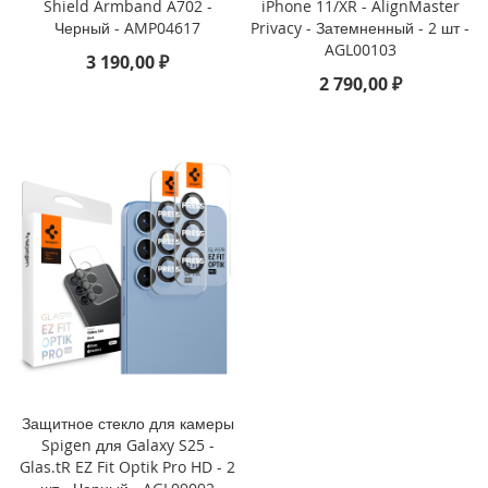
Shield Armband A702 -
iPhone 11/XR - AlignMaster
Черный - AMP04617
Privacy - Затемненный - 2 шт -
i
AGL00103
P
3 190,00 ₽
h
2 790,00 ₽
o
n
e
1
6
e
i
P
h
o
n
e
1
6
Защитное стекло для камеры
i
Spigen для Galaxy S25 -
P
Glas.tR EZ Fit Optik Pro HD - 2
h