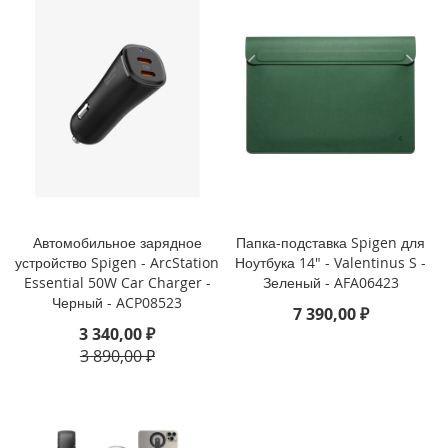
P
h
o
n
e
1
4
P
r
o
M
a
x
Автомобильное зарядное
Папка-подставка Spigen для
устройство Spigen - ArcStation
Ноутбука 14" - Valentinus S -
i
Essential 50W Car Charger -
Зеленый - AFA06423
P
Черный - ACP08523
7 390,00 ₽
h
o
3 340,00 ₽
n
3 890,00 ₽
e
1
4
P
r