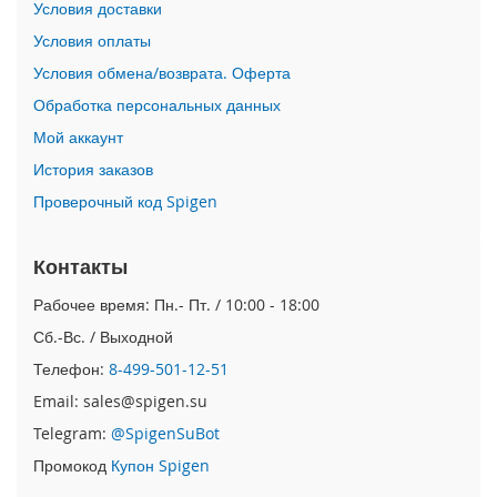
Условия доставки
n
Условия оплаты
i
Условия обмена/возврата. Оферта
i
Обработка персональных данных
P
h
Мой аккаунт
o
n
История заказов
e
Проверочный код Spigen
1
2
P
Контакты
r
o
Рабочее время: Пн.- Пт. / 10:00 - 18:00
M
Сб.-Вс. / Выходной
a
x
Телефон:
8-499-501-12-51
Email: sales@spigen.su
i
P
Telegram:
@SpigenSuBot
h
o
Промокод
Купон Spigen
n