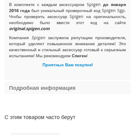
В комплекте с каждым аксессуаром Spigen
до января
i
2016 года
был уникальный проверочный код Spigen Sgp.
P
Чтобы проверить аксессуар Spigen на оригинальность,
h
o
необходимо было ввести этот код на сайте
n
original.spigen.com
e
Компания
Spigen
заслужила репутацию производителя,
1
который уделяет повышенное внимание деталям! Это
5
качественный и стильный аксессуар готовый к серьезным
P
испытаниям! Мы рекомендуем
Спиген
!
l
u
Приятных Вам покупок!
s
i
P
Подробная информация
h
o
n
e
1
С этим товаром часто берут
5
i