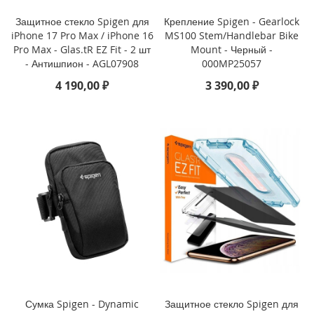
i
P
Защитное стекло Spigen для
Крепление Spigen - Gearlock
h
iPhone 17 Pro Max / iPhone 16
MS100 Stem/Handlebar Bike
o
Pro Max - Glas.tR EZ Fit - 2 шт
Mount - Черный -
n
- Антишпион - AGL07908
000MP25057
e
1
4 190,00 ₽
3 390,00 ₽
6
P
r
o
i
P
h
o
n
e
1
6
P
l
u
Сумка Spigen - Dynamic
Защитное стекло Spigen для
s