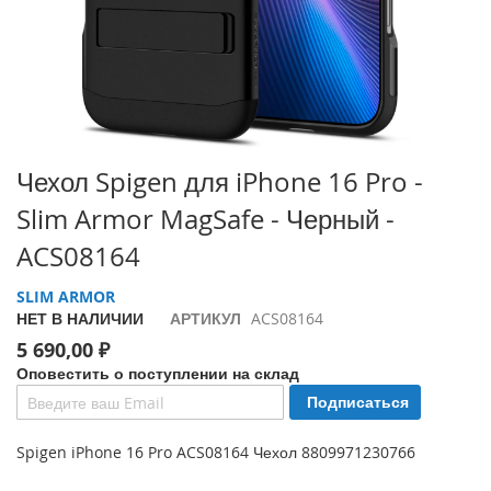
i
P
h
o
n
e
1
Перейти
7
Чехол Spigen для iPhone 16 Pro -
P
к
Slim Armor MagSafe - Черный -
r
началу
o
галереи
ACS08164
изображений
i
SLIM ARMOR
P
НЕТ В НАЛИЧИИ
АРТИКУЛ
ACS08164
h
o
5 690,00 ₽
n
Оповестить о поступлении на склад
e
Подписаться
A
i
r
Spigen iPhone 16 Pro ACS08164 Чехол 8809971230766
i