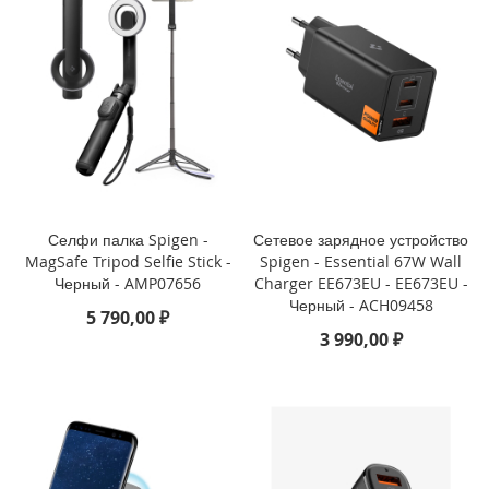
o
i
P
h
o
n
e
1
4
P
Селфи палка Spigen -
Сетевое зарядное устройство
l
MagSafe Tripod Selfie Stick -
Spigen - Essential 67W Wall
u
Черный - AMP07656
Charger EE673EU - EE673EU -
s
Черный - ACH09458
5 790,00 ₽
i
3 990,00 ₽
P
h
o
n
e
1
4