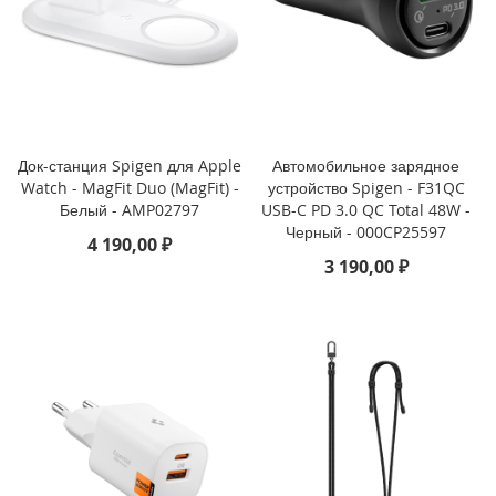
i
P
h
o
n
e
Док-станция Spigen для Apple
Автомобильное зарядное
1
Watch - MagFit Duo (MagFit) -
устройство Spigen - F31QC
3
P
Белый - AMP02797
USB-C PD 3.0 QC Total 48W -
r
Черный - 000CP25597
4 190,00 ₽
o
3 190,00 ₽
M
a
x
i
P
h
o
n
e
1