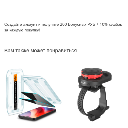
P
h
o
n
Создайте аккаунт и получите 200 Бонусных РУБ + 10% кэшбэк
e
за каждую покупку!
1
7
i
Вам также может понравиться
P
h
o
n
e
1
6
P
r
o
M
a
x