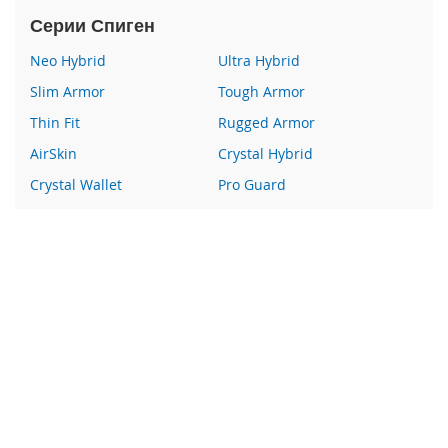
e
Серии Спиген
1
2
Neo Hybrid
Ultra Hybrid
/
i
Slim Armor
Tough Armor
P
Thin Fit
Rugged Armor
h
o
AirSkin
Crystal Hybrid
n
e
Crystal Wallet
Pro Guard
1
Liquid Crystal
Glas
2
P
Wallet S
Все серии
r
o
Наши преимущества
i
P
100% оригинальный Spigen
h
Гарантия качества
o
n
Более 400 пунктов выдачи заказов
e
Курьерская доставка по России
1
2