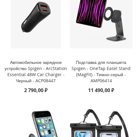
i
P
h
o
n
e
1
3
P
Автомобильное зарядное
Подставка для планшета
r
устройство Spigen - ArcStation
Spigen - OneTap Easel Stand
o
Essential 48W Car Charger -
(MagFit) - Темно-серый -
M
Черный - ACP08447
AMP06414
a
x
2 790,00 ₽
11 490,00 ₽
i
P
h
o
n
e
1