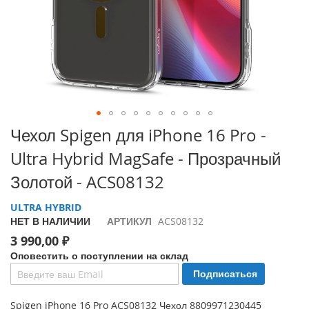
i
P
h
o
n
e
1
7
P
Перейти
Чехол Spigen для iPhone 16 Pro -
r
к
o
Ultra Hybrid MagSafe - Прозрачный
началу
галереи
i
Золотой - ACS08132
изображений
P
h
ULTRA HYBRID
o
НЕТ В НАЛИЧИИ
АРТИКУЛ
ACS08132
n
3 990,00 ₽
e
A
Оповестить о поступлении на склад
i
Подписаться
r
Spigen iPhone 16 Pro ACS08132 Чехол 8809971230445
i