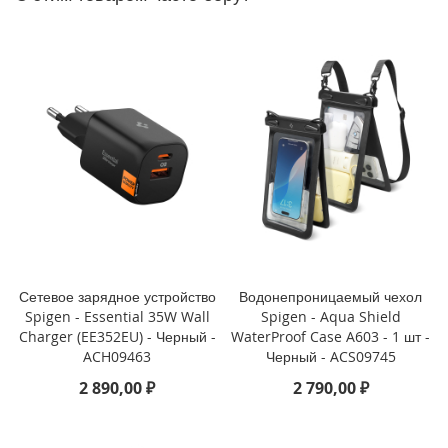
P
h
o
n
e
1
4
P
r
o
M
a
x
i
P
Сетевое зарядное устройство
Водонепроницаемый чехол
h
Spigen - Essential 35W Wall
Spigen - Aqua Shield
o
Charger (EE352EU) - Черный -
WaterProof Case A603 - 1 шт -
n
ACH09463
Черный - ACS09745
e
2 890,00 ₽
2 790,00 ₽
1
4
P
r