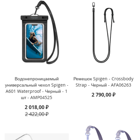
o
i
P
h
o
n
e
1
4
P
l
u
Водонепроницаемый
Ремешок Spigen - Crossbody
s
универсальный чехол Spigen -
Strap - Черный - AFA06263
A601 Waterproof - Черный - 1
2 790,00 ₽
i
шт - AMP04525
P
2 018,00 ₽
h
o
2 422,00 ₽
n
e
1
4