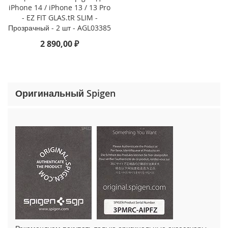
o
iPhone 14 / iPhone 13 / 13 Pro
n
- EZ FIT GLAS.tR SLIM -
e
Прозрачный - 2 шт - AGL03385
1
5
2 890,00 ₽
P
r
o
M
a
Оригинальный Spigen
x
i
P
h
o
n
e
1
5
P
r
o