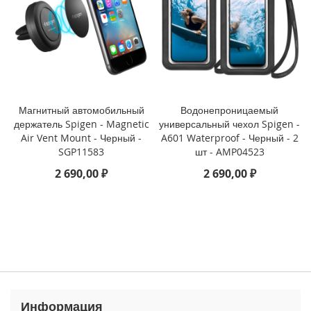
3
P
r
o
i
P
h
Магнитный автомобильный
Водонепроницаемый
o
держатель Spigen - Magnetic
универсальный чехол Spigen -
n
Air Vent Mount - Черный -
A601 Waterproof - Черный - 2
e
1
SGP11583
шт - AMP04523
3
2 690,00 ₽
2 690,00 ₽
i
P
h
o
n
e
1
3
M
Информация
i