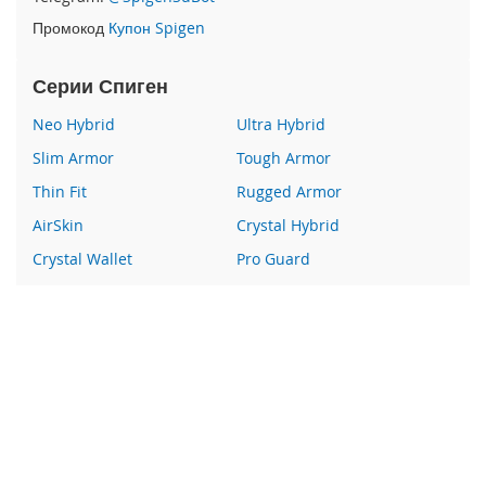
e
Промокод
Купон Spigen
1
2
/
Серии Спиген
i
P
Neo Hybrid
Ultra Hybrid
h
o
Slim Armor
Tough Armor
n
Thin Fit
Rugged Armor
e
1
AirSkin
Crystal Hybrid
2
P
Crystal Wallet
Pro Guard
r
Liquid Crystal
Glas
o
Wallet S
Все серии
i
P
h
Наши преимущества
o
100% оригинальный Spigen
n
e
Гарантия качества
1
2
Более 400 пунктов выдачи заказов