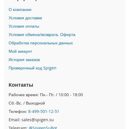
n
О компании
i
Условия доставки
i
Условия оплаты
P
h
Условия обмена/возврата. Оферта
o
Обработка персональных данных
n
e
Мой аккаунт
1
История заказов
2
P
Проверочный код Spigen
r
o
M
Контакты
a
x
Рабочее время: Пн.- Пт. / 10:00 - 18:00
Сб.-Вс. / Выходной
i
P
Телефон:
8-499-501-12-51
h
Email: sales@spigen.su
o
n
Telegram:
@SpigenSuBot