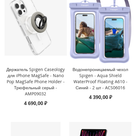
i
P
h
o
n
e
S
E
(
2
0
Держатель Spigen Caseology
Водонепроницаемый чехол
2
для iPhone MagSafe - Nano
Spigen - Aqua Shield
2
Pop MagSafe Phone Holder -
WaterProof Floating A610 -
/
Трюфельный серый -
Синий - 2 шт - ACS06016
2
AMP09032
0
4 390,00 ₽
2
4 690,00 ₽
0
)
/
8
/
7