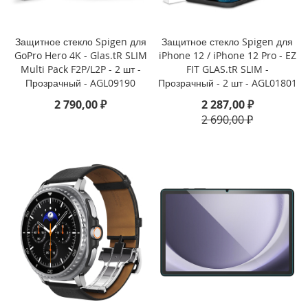
i
P
h
Защитное стекло Spigen для
Защитное стекло Spigen для
o
GoPro Hero 4K - Glas.tR SLIM
iPhone 12 / iPhone 12 Pro - EZ
n
Multi Pack F2P/L2P - 2 шт -
FIT GLAS.tR SLIM -
e
1
Прозрачный - AGL09190
Прозрачный - 2 шт - AGL01801
6
2 790,00 ₽
2 287,00 ₽
P
2 690,00 ₽
r
o
i
P
h
o
n
e
1
6
P
l
u
s