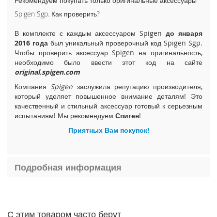
Рекомендуем покупать только оригинальные аксессуары
i
Spigen Sgp. Как проверить?
P
h
В комплекте с каждым аксессуаром Spigen
до января
o
2016 года
был уникальный проверочный код Spigen Sgp.
n
Чтобы проверить аксессуар Spigen на оригинальность,
e
необходимо было ввести этот код на сайте
1
original.spigen.com
5
P
Компания
Spigen
заслужила репутацию производителя,
l
который уделяет повышенное внимание деталям! Это
u
качественный и стильный аксессуар готовый к серьезным
s
испытаниям! Мы рекомендуем
Спиген
!
i
Приятных Вам покупок!
P
h
o
n
Подробная информация
e
1
5
i
С этим товаром часто берут