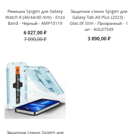
i
Ремешок Spigen для Galaxy
Защитное стекло Spigen для
P
Watch 8 (46/44/40 mm) - Enzo
Galaxy Tab A9 Plus (2023) -
h
Band - Черный - AMP10119
Glas.tR Slim - Прозрачный - 1
o
шт - AGL07549
6 027,00 ₽
n
3 890,00 ₽
7 090,00 ₽
e
1
6
e
i
P
h
o
n
e
1
6
i
P
h
Защитное стекло Spigen для