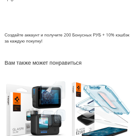
P
h
o
n
e
1
Создайте аккаунт и получите 200 Бонусных РУБ + 10% кэшбэк
7
за каждую покупку!
i
P
Вам также может понравиться
h
o
n
e
1
6
P
r
o
M
a
x