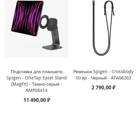
3
P
r
o
i
P
h
o
n
e
1
Подставка для планшета
Ремешок Spigen - Crossbody
3
Spigen - OneTap Easel Stand
Strap - Черный - AFA06263
(MagFit) - Темно-серый -
i
2 790,00 ₽
AMP06414
P
h
11 490,00 ₽
o
n
e
1
3
M
i