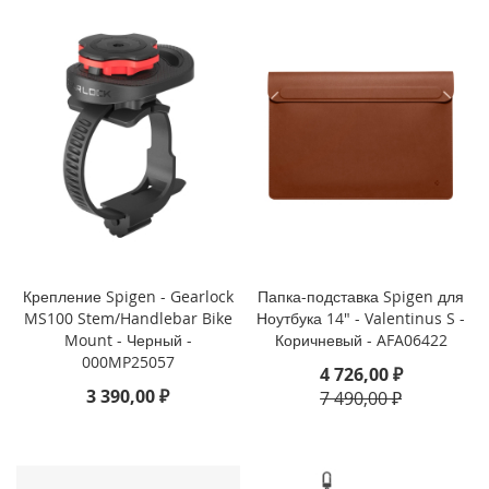
i
P
h
o
n
e
1
3
P
r
o
M
a
Крепление Spigen - Gearlock
Папка-подставка Spigen для
x
MS100 Stem/Handlebar Bike
Ноутбука 14" - Valentinus S -
Mount - Черный -
Коричневый - AFA06422
i
000MP25057
4 726,00 ₽
P
h
3 390,00 ₽
7 490,00 ₽
o
n
e
1