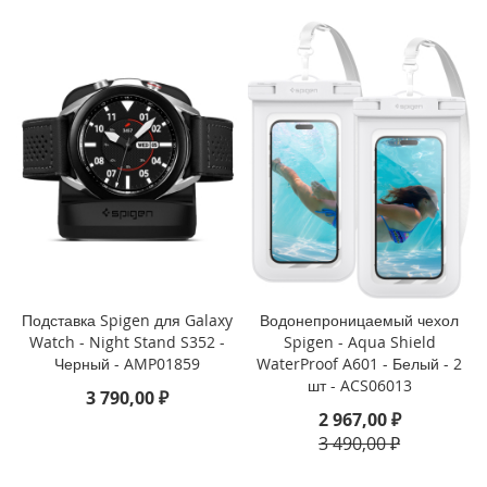
i
P
h
o
n
e
S
E
(
2
0
2
2
/
2
Подставка Spigen для Galaxy
Водонепроницаемый чехол
0
Watch - Night Stand S352 -
Spigen - Aqua Shield
2
Черный - AMP01859
WaterProof A601 - Белый - 2
0
шт - ACS06013
3 790,00 ₽
)
2 967,00 ₽
/
3 490,00 ₽
8
/
7