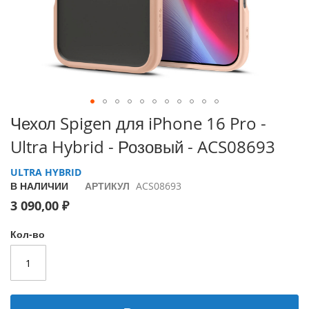
i
P
h
o
n
e
1
7
Перейти
Чехол Spigen для iPhone 16 Pro -
P
к
r
Ultra Hybrid - Розовый - ACS08693
началу
o
галереи
ULTRA HYBRID
изображений
i
В НАЛИЧИИ
АРТИКУЛ
ACS08693
P
h
3 090,00 ₽
o
n
Кол-во
e
A
i
r
i