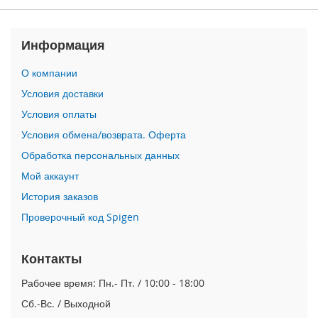
n
i
Информация
i
P
О компании
h
Условия доставки
o
n
Условия оплаты
e
Условия обмена/возврата. Оферта
1
2
Обработка персональных данных
P
r
Мой аккаунт
o
История заказов
M
a
Проверочный код Spigen
x
Контакты
i
P
Рабочее время: Пн.- Пт. / 10:00 - 18:00
h
o
Сб.-Вс. / Выходной
n