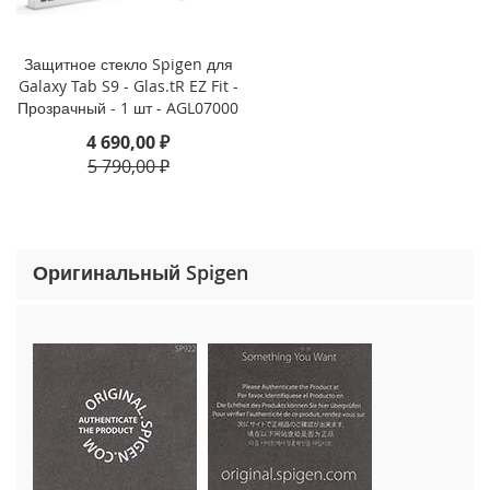
o
n
e
Защитное стекло Spigen для
1
Galaxy Tab S9 - Glas.tR EZ Fit -
5
Прозрачный - 1 шт - AGL07000
P
r
4 690,00 ₽
o
5 790,00 ₽
M
a
x
i
Оригинальный Spigen
P
h
o
n
e
1
5
P
r
o