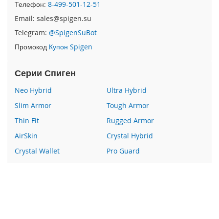
Телефон:
8-499-501-12-51
e
1
Email: sales@spigen.su
2
/
Telegram:
@SpigenSuBot
i
Промокод
Купон Spigen
P
h
o
Серии Спиген
n
e
Neo Hybrid
Ultra Hybrid
1
Slim Armor
Tough Armor
2
P
Thin Fit
Rugged Armor
r
o
AirSkin
Crystal Hybrid
Crystal Wallet
Pro Guard
i
P
Liquid Crystal
Glas
h
Wallet S
Все серии
o
n
e
Наши преимущества
1
2