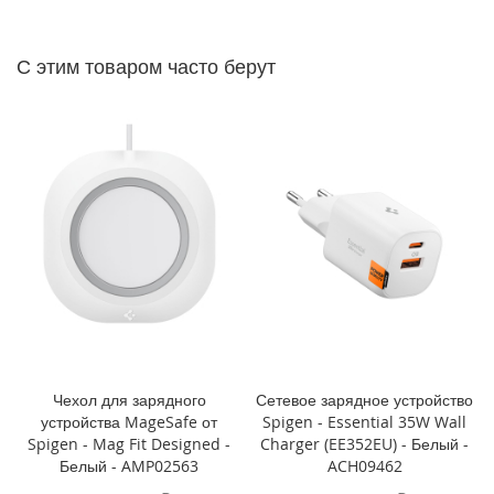
P
h
o
С этим товаром часто берут
n
e
1
4
P
r
o
M
a
x
i
P
h
o
n
Чехол для зарядного
Сетевое зарядное устройство
e
устройства MageSafe от
Spigen - Essential 35W Wall
1
Spigen - Mag Fit Designed -
Charger (EE352EU) - Белый -
4
Белый - AMP02563
ACH09462
P
r