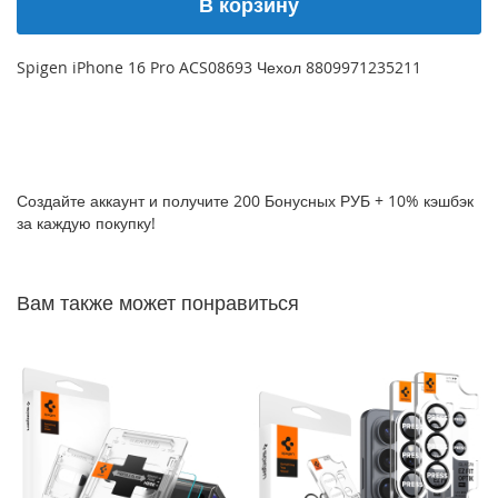
В корзину
P
h
o
Spigen iPhone 16 Pro ACS08693 Чехол 8809971235211
n
e
1
7
i
Создайте аккаунт и получите 200 Бонусных РУБ + 10% кэшбэк
P
за каждую покупку!
h
o
n
e
Вам также может понравиться
1
6
P
r
o
M
a
x