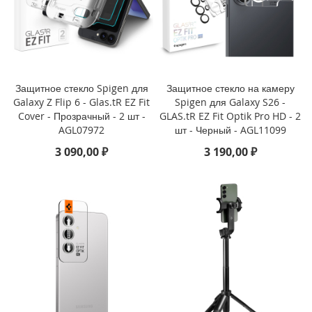
i
P
h
o
n
e
1
Защитное стекло Spigen для
Защитное стекло на камеру
6
Galaxy Z Flip 6 - Glas.tR EZ Fit
Spigen для Galaxy S26 -
P
Cover - Прозрачный - 2 шт -
GLAS.tR EZ Fit Optik Pro HD - 2
r
AGL07972
шт - Черный - AGL11099
o
3 090,00 ₽
3 190,00 ₽
i
P
h
o
n
e
1
6
P
l
u
s