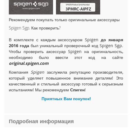
i
P
h
Рекомендуем покупать только оригинальные аксессуары
o
n
Spigen Sgp. Как проверить?
e
1
В комплекте с каждым аксессуаром Spigen
до января
5
2016 года
был уникальный проверочный код Spigen Sgp.
P
Чтобы проверить аксессуар Spigen на оригинальность,
l
необходимо было ввести этот код на сайте
u
original.spigen.com
s
Компания
Spigen
заслужила репутацию производителя,
который уделяет повышенное внимание деталям! Это
i
P
качественный и стильный аксессуар готовый к серьезным
h
испытаниям! Мы рекомендуем
Спиген
!
o
Приятных Вам покупок!
n
e
1
5
Подробная информация
i