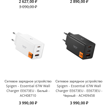
2 627,00 ₽
2 890,00 ₽
o
3 090,00 ₽
i
P
h
o
n
e
1
4
P
l
u
s
i
P
Сетевое зарядное устройство
Сетевое зарядное устройство
h
Spigen - Essential 67W Wall
Spigen - Essential 67W Wall
o
Charger EE673EU - Белый -
Charger EE673EU - EE673EU -
n
e
ACH08710
Черный - ACH09458
1
3 990,00 ₽
3 990,00 ₽
4