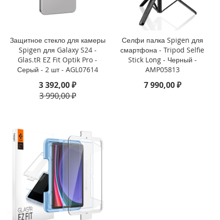
i
P
h
Защитное стекло для камеры
Селфи палка Spigen для
o
Spigen для Galaxy S24 -
смартфона - Tripod Selfie
n
Glas.tR EZ Fit Optik Pro -
Stick Long - Черный -
e
Серый - 2 шт - AGL07614
AMP05813
1
6
3 392,00 ₽
7 990,00 ₽
e
3 990,00 ₽
i
P
h
o
n
e
1
6
i
P
h