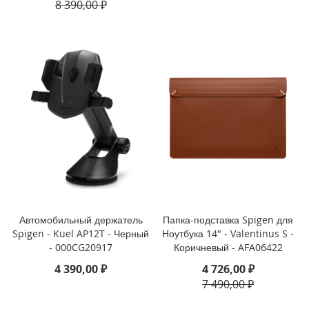
8 390,00 ₽
i
P
h
o
n
e
1
3
P
r
o
M
a
x
Автомобильный держатель
Папка-подставка Spigen для
i
Spigen - Kuel AP12T - Черный
Ноутбука 14" - Valentinus S -
P
- 000CG20917
Коричневый - AFA06422
h
o
4 390,00 ₽
4 726,00 ₽
n
7 490,00 ₽
e
1