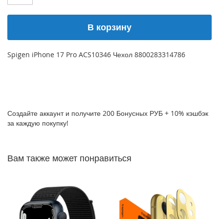
P
h
В корзину
o
n
e
1
Spigen iPhone 17 Pro ACS10346 Чехол 8800283314786
7
i
P
h
o
Создайте аккаунт и получите 200 Бонусных РУБ + 10% кэшбэк
n
за каждую покупку!
e
1
6
Вам также может понравиться
P
r
o
M
a
x