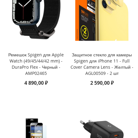
i
P
h
o
n
e
1
6
P
r
Ремешок Spigen для Apple
Защитное стекло для камеры
o
Watch (49/45/44/42 mm) -
Spigen для iPhone 11 - Full
DuraPro Flex - Черный -
Cover Camera Lens - Желтый -
i
AMP02465
AGL00509 - 2 шт
P
4 890,00 ₽
2 590,00 ₽
h
o
n
e
1
6
P
l
u
s