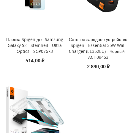
i
P
h
o
n
e
Пленка Spigen для Samsung
Сетевое зарядное устройство
1
Galaxy S2 - Steinheil - Ultra
Spigen - Essential 35W Wall
6
Optics - SGP07673
Charger (EE352EU) - Черный -
e
ACH09463
514,00 ₽
2 890,00 ₽
i
P
h
o
n
e
1
6
i
P
h