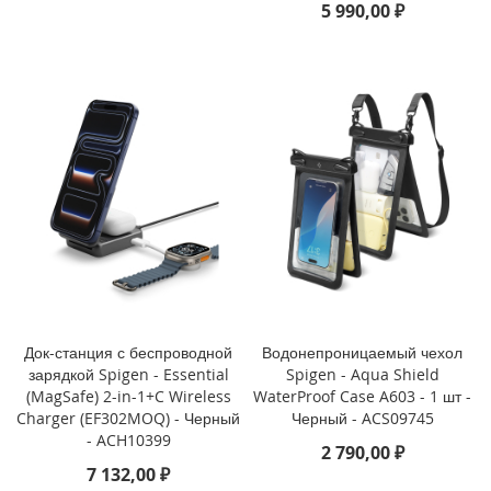
5 990,00 ₽
i
P
h
o
n
e
S
E
(
2
0
2
2
/
2
0
Док-станция с беспроводной
Водонепроницаемый чехол
2
зарядкой Spigen - Essential
Spigen - Aqua Shield
0
(MagSafe) 2-in-1+C Wireless
WaterProof Case A603 - 1 шт -
)
Charger (EF302MOQ) - Черный
Черный - ACS09745
/
- ACH10399
8
2 790,00 ₽
/
7 132,00 ₽
7