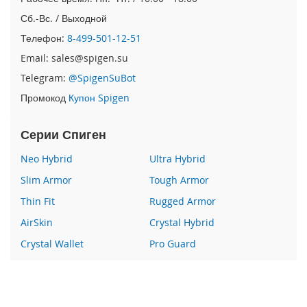
e
Сб.-Вс. / Выходной
1
2
Телефон:
8-499-501-12-51
/
Email: sales@spigen.su
i
P
Telegram:
@SpigenSuBot
h
o
Промокод
Купон Spigen
n
e
Серии Спиген
1
2
Neo Hybrid
Ultra Hybrid
P
r
Slim Armor
Tough Armor
o
Thin Fit
Rugged Armor
i
AirSkin
Crystal Hybrid
P
h
Crystal Wallet
Pro Guard
o
Liquid Crystal
Glas
n
e
Wallet S
Все серии
1
2