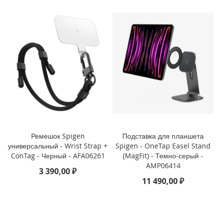
3
P
r
o
i
P
h
o
n
e
1
3
Ремешок Spigen
Подставка для планшета
i
P
универсальный - Wrist Strap +
Spigen - OneTap Easel Stand
h
ConTag - Черный - AFA06261
(MagFit) - Темно-серый -
o
AMP06414
3 390,00 ₽
n
11 490,00 ₽
e
1
3
M
i