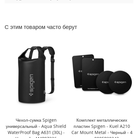
P
h
o
n
e
С этим товаром часто берут
1
4
P
r
o
M
a
x
i
P
h
o
n
e
1
Чехол-сумка Spigen
Комплект металлических
4
универсальный - Aqua Shield
пластин Spigen - Kuel A210
P
WaterProof Bag A631 (30L) -
Car Mount Metal - Черный - 4
r