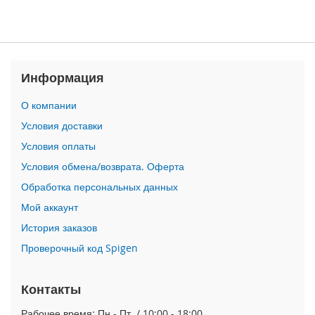
n
i
i
P
Информация
h
o
О компании
n
e
Условия доставки
1
Условия оплаты
2
P
Условия обмена/возврата. Оферта
r
Обработка персональных данных
o
M
Мой аккаунт
a
x
История заказов
Проверочный код Spigen
i
P
h
Контакты
o
n
Рабочее время: Пн.- Пт. / 10:00 - 18:00