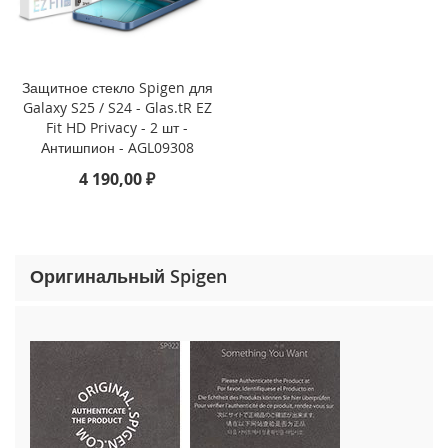
o
n
e
1
5
Защитное стекло Spigen для
P
Galaxy S25 / S24 - Glas.tR EZ
r
Fit HD Privacy - 2 шт -
o
Антишпион - AGL09308
M
4 190,00 ₽
a
x
i
P
Оригинальный Spigen
h
o
n
e
1
5
P
r
o