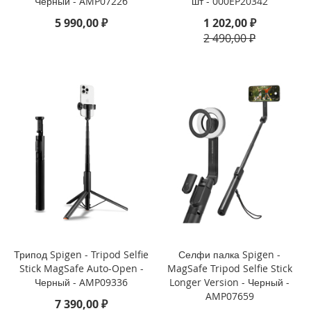
Черный - AMP07226
шт - 000EP20342
o
5 990,00 ₽
1 202,00 ₽
2 490,00 ₽
i
P
h
o
n
e
1
4
P
l
u
s
i
P
h
o
Трипод Spigen - Tripod Selfie
Селфи палка Spigen -
n
Stick MagSafe Auto-Open -
MagSafe Tripod Selfie Stick
e
Черный - AMP09336
Longer Version - Черный -
1
AMP07659
7 390,00 ₽
4