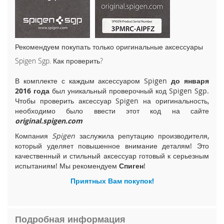
i
P
h
o
n
Рекомендуем покупать только оригинальные аксессуары
e
Spigen Sgp. Как проверить?
1
5
В комплекте с каждым аксессуаром Spigen
до января
P
2016 года
был уникальный проверочный код Spigen Sgp.
l
Чтобы проверить аксессуар Spigen на оригинальность,
u
необходимо было ввести этот код на сайте
s
original.spigen.com
i
Компания
Spigen
заслужила репутацию производителя,
P
который уделяет повышенное внимание деталям! Это
h
качественный и стильный аксессуар готовый к серьезным
o
испытаниям! Мы рекомендуем
Спиген
!
n
e
Приятных Вам покупок!
1
5
Подробная информация
i