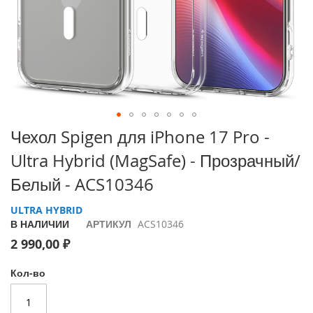
i
P
h
o
n
e
1
7
P
Перейти
Чехол Spigen для iPhone 17 Pro -
r
к
o
Ultra Hybrid (MagSafe) - Прозрачный/
началу
галереи
i
Белый - ACS10346
изображений
P
h
ULTRA HYBRID
o
В НАЛИЧИИ
АРТИКУЛ
ACS10346
n
2 990,00 ₽
e
A
i
Кол-во
r
i