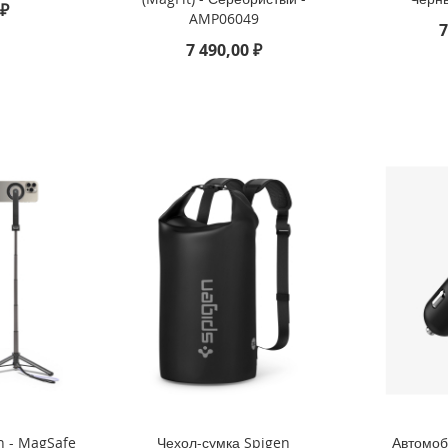
 ₽
AMP06049
7
7 490,00 ₽
n - MagSafe
Чехол-сумка Spigen
Автомоб