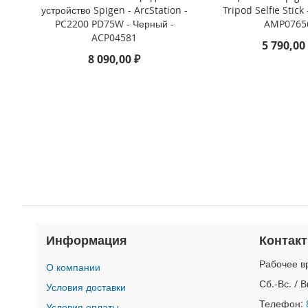
4
устройство Spigen - ArcStation -
Tripod Selfie Stick
iPad
PC2200 PD75W - Черный -
AMP0765
iPad
ACP04581
5 790,00
Pro
8 090,00 ₽
13
(2024)
iPad
Pro
11
(2024)
iPad
Air
13
(2024)
iPad
Air
Информация
Контак
11
(2024)
Рабочее вр
О компании
iPad
Сб.-Вс. / 
Условия доставки
Mini
Телефон:
Условия оплаты