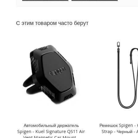
Mini
iPhone
11
С этим товаром часто берут
Pro
Max
iPhone
11
Pro
iPhone
11
Другие
iPhone
iPhone
XS
Max
iPhone
XS
Автомобильный держатель
Ремешок Spigen -
iPhone
Spigen - Kuel Signature QS11 Air
Strap - Черный -
XR
Vent Magnetic Car Mount -