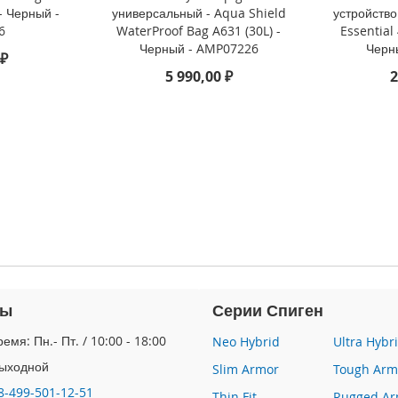
 - Черный -
универсальный - Aqua Shield
устройство
6
WaterProof Bag A631 (30L) -
Essential
Черный - AMP07226
Черн
 ₽
5 990,00 ₽
2
ты
Серии Спиген
емя: Пн.- Пт. / 10:00 - 18:00
Neo Hybrid
Ultra Hybr
Выходной
Slim Armor
Tough Arm
8-499-501-12-51
Thin Fit
Rugged Ar