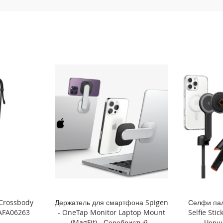
 Crossbody
Держатель для смартфона Spigen
Селфи пал
 AFA06263
- OneTap Monitor Laptop Mount
Selfie Sti
(MagFit) - Серебристый -
Черн