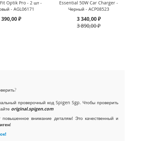
Fit Optik Pro - 2 шт -
Essential 50W Car Charger -
овый - AGL06171
Черный - ACP08523
 390,00 ₽
3 340,00 ₽
3 890,00 ₽
оверить?
альный проверочный код Spigen Sgp. Чтобы проверить
сайте
original.spigen.com
т повышенное внимание деталям! Это качественный и
иген
!
ок!