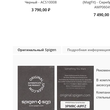
Черный - ACS10008
(MagFit) - Сереб
iPhone
AMP0604
13
3 790,00 ₽
Pro
7 490,00
iPhone
13
iPhone
13
Mini
Оригинальный Spigen
Подробная информация
iPhone
12
Pro
Max
Рекомен
iPhone
12
В компл
/
аксессу
iPhone
12
Компан
Pro
стильны
iPhone
12