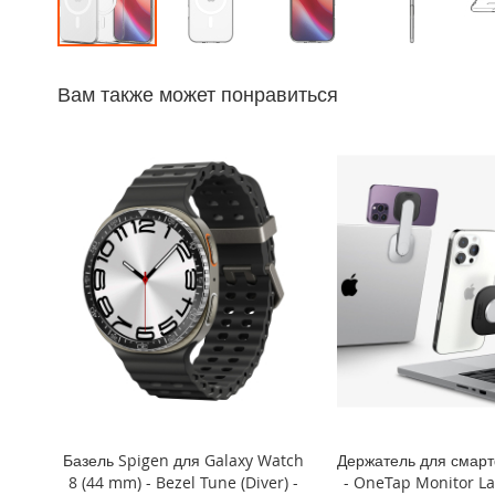
iPhone
14
Перейти
Pro
к
Max
Вам также может понравиться
началу
iPhone
галереи
14
изображений
Pro
iPhone
14
Plus
iPhone
14
iPhone
SE
(2022/2020)/8/7
iPhone
13
Pro
Базель Spigen для Galaxy Watch
Держатель для смар
Max
8 (44 mm) - Bezel Tune (Diver) -
- OneTap Monitor L