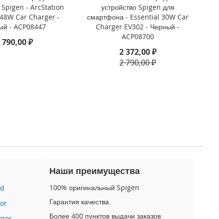
 Spigen - ArcStation
устройство Spigen для
 48W Car Charger -
смартфона - Essential 30W Car
ый - ACP08447
Charger EV302 - Черный -
ACP08700
 790,00 ₽
2 372,00 ₽
2 790,00 ₽
Наши преимущества
100% оригинальный Spigen
id
Гарантия качества
or
Более 400 пунктов выдачи заказов
mor