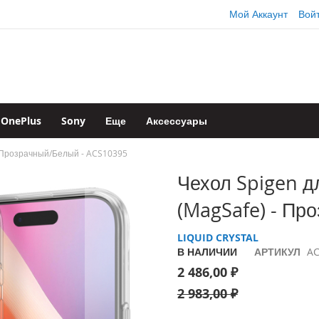
Мой Аккаунт
Вой
OnePlus
Sony
Еще
Аксессуары
) - Прозрачный/Белый - ACS10395
Чехол Spigen дл
(MagSafe) - Пр
LIQUID CRYSTAL
В НАЛИЧИИ
АРТИКУЛ
AC
2 486,00 ₽
2 983,00 ₽