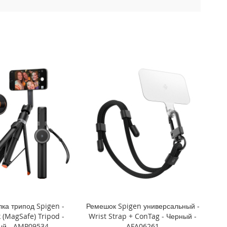
ка трипод Spigen -
Ремешок Spigen универсальный -
ck (MagSafe) Tripod -
Wrist Strap + ConTag - Черный -
ый - AMP09534
AFA06261