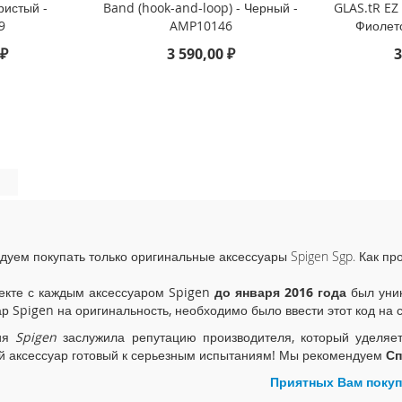
ристый -
Band (hook-and-loop) - Черный -
GLAS.tR EZ 
9
AMP10146
Фиолет
 ₽
3 590,00 ₽
3
дуем покупать только оригинальные аксессуары Spigen Sgp. Как пр
екте с каждым аксессуаром Spigen
до января 2016 года
был уник
ар Spigen на оригинальность, необходимо было ввести этот код на 
ия
Spigen
заслужила репутацию производителя, который уделяе
й аксессуар готовый к серьезным испытаниям! Мы рекомендуем
Сп
Приятных Вам покуп