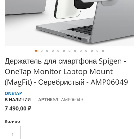
i
P
h
o
n
e
1
7
P
Перейти
Держатель для смартфона Spigen -
r
к
o
OneTap Monitor Laptop Mount
началу
галереи
i
(MagFit) - Серебристый - AMP06049
изображений
P
h
ONETAP
o
В НАЛИЧИИ
АРТИКУЛ
AMP06049
n
7 490,00 ₽
e
A
i
Кол-во
r
i