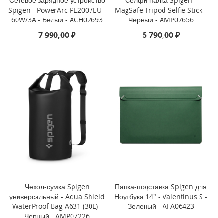
Сетевое зарядное устройство
Селфи палка Spigen -
Spigen - PowerArc PE2007EU -
MagSafe Tripod Selfie Stick -
i
60W/3A - Белый - ACH02693
Черный - AMP07656
P
h
7 990,00 ₽
5 790,00 ₽
o
n
e
S
E
(
2
0
2
2
/
2
0
2
0
)
Чехол-сумка Spigen
Папка-подставка Spigen для
/
универсальный - Aqua Shield
Ноутбука 14" - Valentinus S -
8
WaterProof Bag A631 (30L) -
Зеленый - AFA06423
/
Черный - AMP07226
7