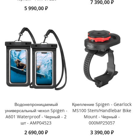
7 390,00 ₽
5 990,00 ₽
i
P
h
o
n
e
1
3
P
r
o
M
a
x
i
Водонепроницаемый
Крепление Spigen - Gearlock
P
универсальный чехол Spigen -
MS100 Stem/Handlebar Bike
h
A601 Waterproof - Черный - 2
Mount - Черный -
o
шт - AMP04523
000MP25057
n
e
2 690,00 ₽
3 390,00 ₽
1