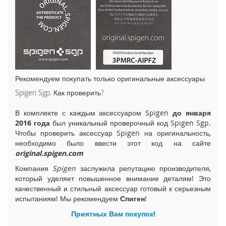
i
P
h
o
n
e
1
5
Рекомендуем покупать только оригинальные аксессуары
P
Spigen Sgp. Как проверить?
l
u
В комплекте с каждым аксессуаром Spigen
до января
s
2016 года
был уникальный проверочный код Spigen Sgp.
Чтобы проверить аксессуар Spigen на оригинальность,
i
необходимо было ввести этот код на сайте
P
h
original.spigen.com
o
Компания
Spigen
заслужила репутацию производителя,
n
который уделяет повышенное внимание деталям! Это
e
качественный и стильный аксессуар готовый к серьезным
1
испытаниям! Мы рекомендуем
Спиген
!
5
Приятных Вам покупок!
i