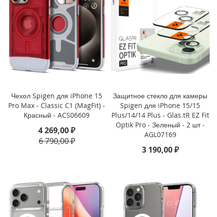
i
P
h
o
n
e
1
6
P
r
o
Чехол Spigen для iPhone 15
Защитное стекло для камеры
Pro Max - Classic C1 (MagFit) -
Spigen для iPhone 15/15
i
Красный - ACS06609
Plus/14/14 Plus - Glas.tR EZ Fit
P
Optik Pro - Зеленый - 2 шт -
4 269,00 ₽
h
AGL07169
6 790,00 ₽
o
3 190,00 ₽
n
e
1
6
P
l
u
s