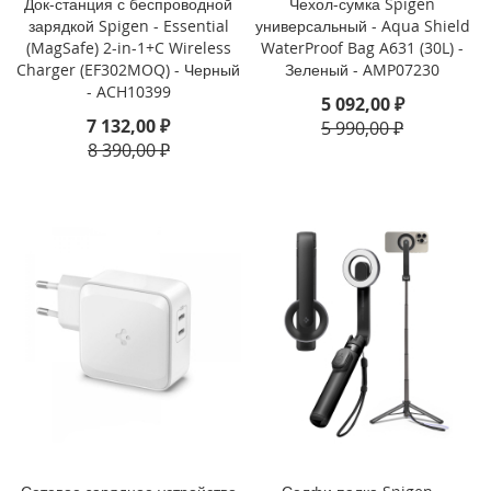
Док-станция с беспроводной
Чехол-сумка Spigen
o
зарядкой Spigen - Essential
универсальный - Aqua Shield
(MagSafe) 2-in-1+C Wireless
WaterProof Bag A631 (30L) -
i
Charger (EF302MOQ) - Черный
Зеленый - AMP07230
P
- ACH10399
5 092,00 ₽
h
o
7 132,00 ₽
5 990,00 ₽
n
8 390,00 ₽
e
1
4
P
l
u
s
i
P
h
o
n
e
1
4