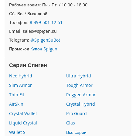
e
Рабочее время: Пн.- Пт. / 10:00 - 18:00
1
Сб.-Вс. / Выходной
2
/
Телефон:
8-499-501-12-51
i
Email: sales@spigen.su
P
h
Telegram:
@SpigenSuBot
o
Промокод
Купон Spigen
n
e
1
Серии Спиген
2
P
Neo Hybrid
Ultra Hybrid
r
o
Slim Armor
Tough Armor
Thin Fit
Rugged Armor
i
P
AirSkin
Crystal Hybrid
h
o
Crystal Wallet
Pro Guard
n
Liquid Crystal
Glas
e
1
Wallet S
Все серии
2