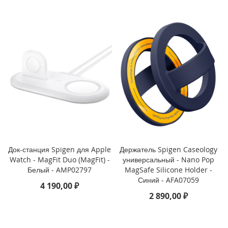
3
P
r
o
i
P
h
o
n
e
1
3
i
Док-станция Spigen для Apple
Держатель Spigen Caseology
P
Watch - MagFit Duo (MagFit) -
универсальный - Nano Pop
h
o
Белый - AMP02797
MagSafe Silicone Holder -
n
Синий - AFA07059
4 190,00 ₽
e
2 890,00 ₽
1
3
M
i