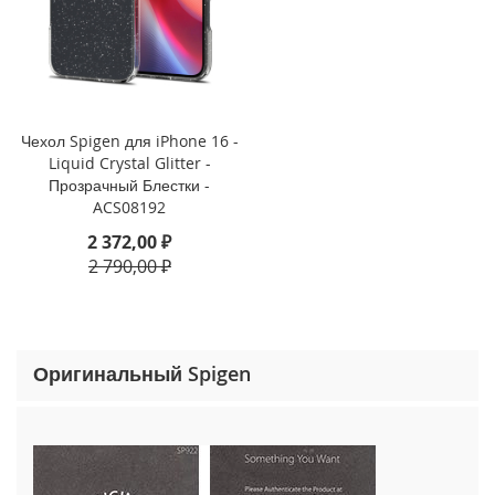
o
n
e
1
5
P
r
Чехол Spigen для iPhone 16 -
o
Liquid Crystal Glitter -
M
Прозрачный Блестки -
a
ACS08192
x
2 372,00 ₽
i
2 790,00 ₽
P
h
o
n
e
Оригинальный Spigen
1
5
P
r
o