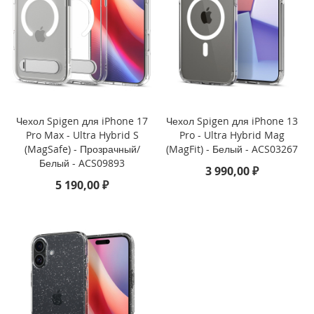
i
P
h
o
n
e
1
6
Чехол Spigen для iPhone 17
Чехол Spigen для iPhone 13
e
Pro Max - Ultra Hybrid S
Pro - Ultra Hybrid Mag
(MagSafe) - Прозрачный/
(MagFit) - Белый - ACS03267
i
Белый - ACS09893
3 990,00 ₽
P
5 190,00 ₽
h
o
n
e
1
6
i
P
h