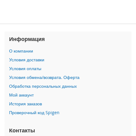
n
i
i
P
h
Информация
o
n
О компании
e
1
Условия доставки
2
Условия оплаты
P
r
Условия обмена/возврата. Оферта
o
Обработка персональных данных
M
a
Мой аккаунт
x
История заказов
i
Проверочный код Spigen
P
h
o
Контакты
n