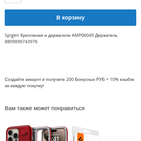
P
h
В корзину
o
n
e
1
Spigen Крепления и держатели AMP06049 Держатель
7
8809896743976
i
P
h
o
n
Создайте аккаунт и получите 200 Бонусных РУБ + 10% кэшбэк
e
за каждую покупку!
1
6
P
r
Вам также может понравиться
o
M
a
x