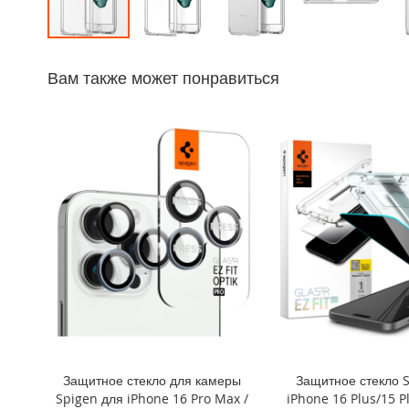
iPhone
14
Перейти
Pro
к
Max
Вам также может понравиться
началу
iPhone
галереи
14
изображений
Pro
iPhone
14
Plus
iPhone
14
iPhone
SE
(2022/2020)/8/7
iPhone
13
Pro
Защитное стекло для камеры
Защитное стекло 
Max
Spigen для iPhone 16 Pro Max /
iPhone 16 Plus/15 Pl