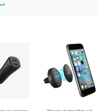
ок!
ильное зарядное
Магнитный автомобильный