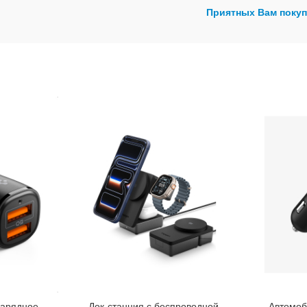
Приятных Вам покуп
зарядное
Док-станция с беспроводной
Автомоб