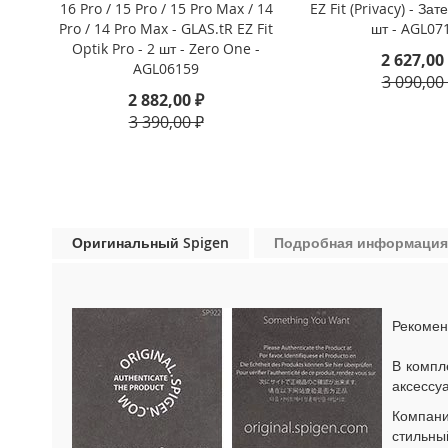
16 Pro / 15 Pro / 15 Pro Max / 14
EZ Fit (Privacy) - За
iPhone
Pro / 14 Pro Max - GLAS.tR EZ Fit
шт - AGL07
13
Optik Pro - 2 шт - Zero One -
Pro
2 627,00
AGL06159
3 090,00
iPhone
2 882,00 ₽
13
3 390,00 ₽
iPhone
13
Mini
iPhone
12
Оригинальный Spigen
Подробная информация
Pro
Max
iPhone
12
Рекомен
/
iPhone
В компл
12
аксессу
Pro
Компан
iPhone
стильны
12