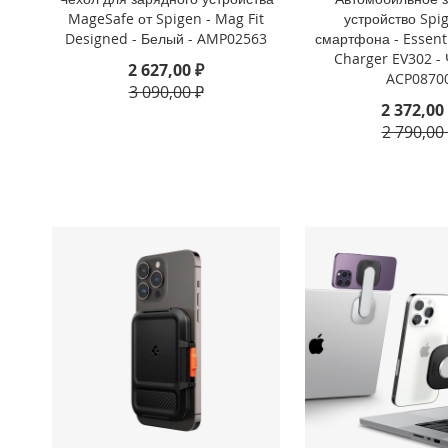
MageSafe от Spigen - Mag Fit
устройство Spi
iPhone
Designed - Белый - AMP02563
смартфона - Essent
8
Charger EV302 - 
Plus
2 627,00 ₽
ACP0870
iPhone
3 090,00 ₽
2 372,00
6s
Plus
2 790,00
iPhone
6s
iPhone
SE
/
5s
/
5
iPhone
5c
iPhone
4s
/