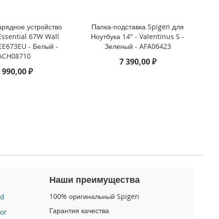
арядное устройство
Папка-подставка Spigen для
Essential 67W Wall
Ноутбука 14" - Valentinus S -
EE673EU - Белый -
Зеленый - AFA06423
ACH08710
7 390,00 ₽
 990,00 ₽
Наши преимущества
100% оригинальный Spigen
id
Гарантия качества
or