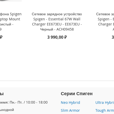
тфона Spigen
Сетевое зарядное устройство
Сетевое з
aptop Mount
Spigen - Essential 67W Wall
Spigen - 
ристый -
Charger EE673EU - EE673EU -
Charger 
9
Черный - ACH09458
 ₽
3 990,00 ₽
3
ты
Серии Спиген
емя: Пн.- Пт. / 10:00 - 18:00
Neo Hybrid
Ultra Hybr
Выходной
Slim Armor
Tough Arm