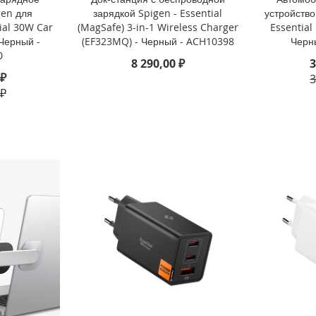
gen для
зарядкой Spigen - Essential
устройство
ial 30W Car
(MagSafe) 3-in-1 Wireless Charger
Essential
Черный -
(EF323MQ) - Черный - ACH10398
Черн
0
8 290,00 ₽
3
 ₽
3
 ₽