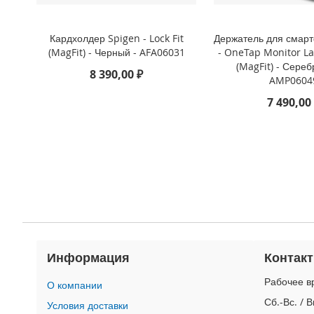
4
iPad
iPad
Кардхолдер Spigen - Lock Fit
Держатель для смар
Pro
(MagFit) - Черный - AFA06031
- OneTap Monitor L
13
(MagFit) - Сереб
8 390,00 ₽
(2024)
AMP0604
iPad
7 490,00
Pro
11
(2024)
iPad
Air
13
(2024)
iPad
Air
11
Информация
Контак
(2024)
Рабочее вр
О компании
iPad
Mini
Сб.-Вс. / 
Условия доставки