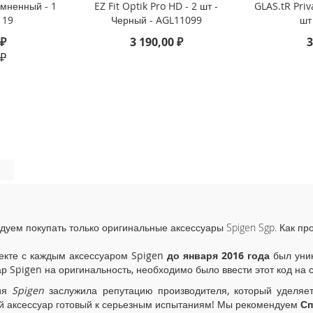
темненный - 1
EZ Fit Optik Pro HD - 2 шт -
GLAS.tR Priv
119
Черный - AGL11099
шт
 ₽
3 190,00 ₽
3
 ₽
дуем покупать только оригинальные аксессуары Spigen Sgp. Как пр
екте с каждым аксессуаром Spigen
до января 2016 года
был уник
ар Spigen на оригинальность, необходимо было ввести этот код на 
ия
Spigen
заслужила репутацию производителя, который уделяе
й аксессуар готовый к серьезным испытаниям! Мы рекомендуем
Сп