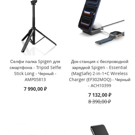
i
P
h
o
n
e
1
3
P
Селфи палка Spigen для
Док-станция с беспроводной
r
смартфона - Tripod Selfie
зарядкой Spigen - Essential
o
Stick Long - Черный -
(MagSafe) 2-in-1+C Wireless
M
AMP05813
Charger (EF302MOQ) - Черный
a
- ACH10399
x
7 990,00 ₽
7 132,00 ₽
i
8 390,00 ₽
P
h
o
n
e
1