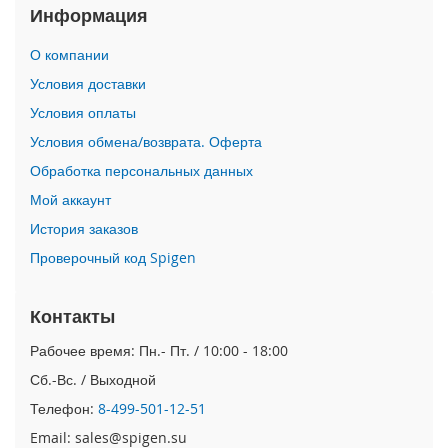
Информация
n
i
О компании
i
Условия доставки
P
Условия оплаты
h
o
Условия обмена/возврата. Оферта
n
Обработка персональных данных
e
1
Мой аккаунт
2
P
История заказов
r
Проверочный код Spigen
o
M
a
Контакты
x
Рабочее время: Пн.- Пт. / 10:00 - 18:00
i
Сб.-Вс. / Выходной
P
h
Телефон:
8-499-501-12-51
o
Email: sales@spigen.su
n