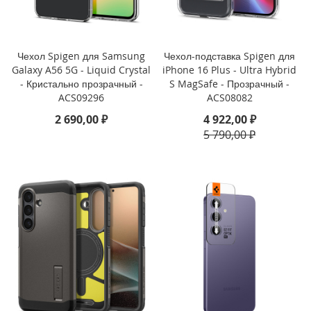
i
P
h
o
Чехол Spigen для Samsung
Чехол-подставка Spigen для
n
Galaxy A56 5G - Liquid Crystal
iPhone 16 Plus - Ultra Hybrid
e
1
- Кристально прозрачный -
S MagSafe - Прозрачный -
6
ACS09296
ACS08082
P
2 690,00 ₽
4 922,00 ₽
r
5 790,00 ₽
o
i
P
h
o
n
e
1
6
P
l
u
s