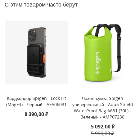
P
С этим товаром часто берут
h
o
n
e
1
4
P
r
o
M
a
x
i
P
h
Кардхолдер Spigen - Lock Fit
Чехол-сумка Spigen
o
(MagFit) - Черный - AFA06031
универсальный - Aqua Shield
n
WaterProof Bag A631 (30L) -
8 390,00 ₽
e
Зеленый - AMP07230
1
5 092,00 ₽
4
P
5 990,00 ₽
r