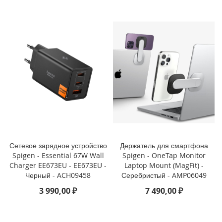
o
i
P
h
o
n
e
1
4
P
l
u
s
Сетевое зарядное устройство
Держатель для смартфона
i
Spigen - Essential 67W Wall
Spigen - OneTap Monitor
P
Charger EE673EU - EE673EU -
Laptop Mount (MagFit) -
h
Черный - ACH09458
Серебристый - AMP06049
o
n
3 990,00 ₽
7 490,00 ₽
e
1
4