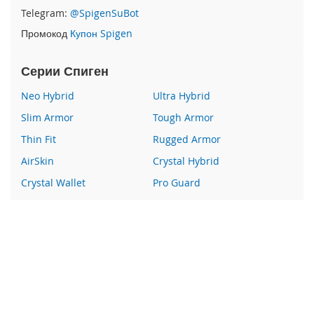
e
Telegram:
@SpigenSuBot
1
2
Промокод
Купон Spigen
/
i
Серии Спиген
P
h
Neo Hybrid
Ultra Hybrid
o
n
Slim Armor
Tough Armor
e
Thin Fit
Rugged Armor
1
2
AirSkin
Crystal Hybrid
P
r
Crystal Wallet
Pro Guard
o
Liquid Crystal
Glas
i
Wallet S
Все серии
P
h
o
Наши преимущества
n
e
100% оригинальный Spigen
1
Гарантия качества
2