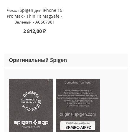
o
n
Чехол Spigen для iPhone 16
e
Pro Max - Thin Fit MagSafe -
1
Зеленый - ACS07981
5
P
2 812,00 ₽
r
o
M
a
x
Оригинальный Spigen
i
P
h
o
n
e
1
5
P
r
o