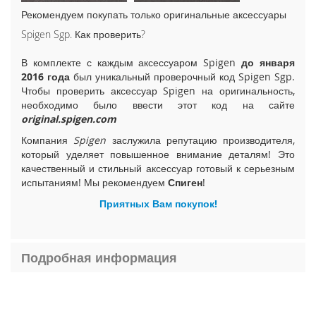
i
Рекомендуем покупать только оригинальные аксессуары
P
Spigen Sgp. Как проверить?
h
o
В комплекте с каждым аксессуаром Spigen
до января
n
2016 года
был уникальный проверочный код Spigen Sgp.
e
Чтобы проверить аксессуар Spigen на оригинальность,
1
необходимо было ввести этот код на сайте
5
original.spigen.com
P
l
Компания
Spigen
заслужила репутацию производителя,
u
который уделяет повышенное внимание деталям! Это
s
качественный и стильный аксессуар готовый к серьезным
испытаниям! Мы рекомендуем
Спиген
!
i
P
Приятных Вам покупок!
h
o
n
e
Подробная информация
1
5
i