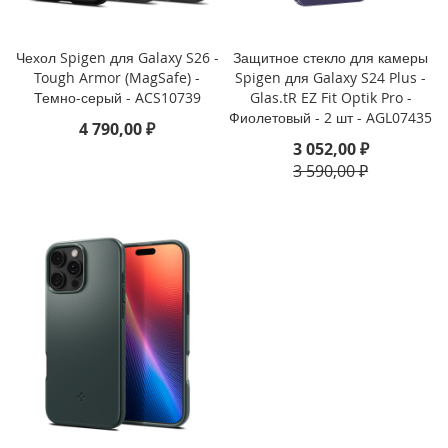
i
P
Чехол Spigen для Galaxy S26 -
Защитное стекло для камеры
h
Tough Armor (MagSafe) -
Spigen для Galaxy S24 Plus -
o
Темно-серый - ACS10739
Glas.tR EZ Fit Optik Pro -
n
Фиолетовый - 2 шт - AGL07435
4 790,00 ₽
e
3 052,00 ₽
1
6
3 590,00 ₽
e
i
P
h
o
n
e
1
6
i
P
h