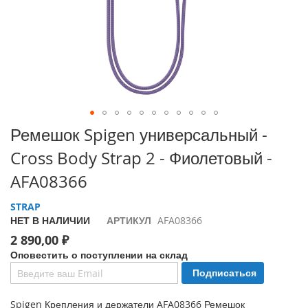
i
P
h
o
n
e
1
7
P
Перейти
Ремешок Spigen универсальный -
r
к
o
Cross Body Strap 2 - Фиолетовый -
началу
галереи
i
AFA08366
изображений
P
h
STRAP
o
НЕТ В НАЛИЧИИ
АРТИКУЛ
AFA08366
n
2 890,00 ₽
e
A
Оповестить о поступлении на склад
i
Подписаться
r
Spigen Крепления и держатели AFA08366 Ремешок
i