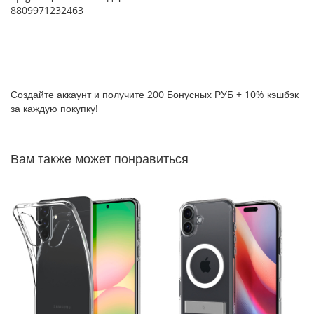
8809971232463
P
h
o
n
e
1
7
Создайте аккаунт и получите 200 Бонусных РУБ + 10% кэшбэк
за каждую покупку!
i
P
h
Вам также может понравиться
o
n
e
1
6
P
r
o
M
a
x