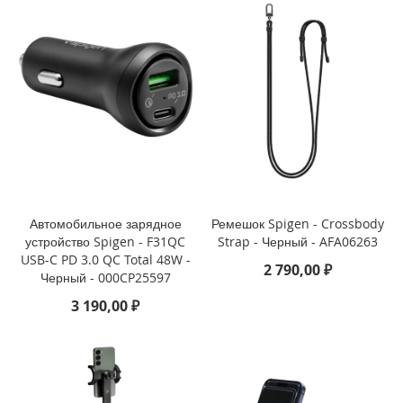
i
P
h
o
n
e
S
E
(
2
0
2
Автомобильное зарядное
Ремешок Spigen - Crossbody
2
устройство Spigen - F31QC
Strap - Черный - AFA06263
/
USB-C PD 3.0 QC Total 48W -
2
2 790,00 ₽
Черный - 000CP25597
0
2
3 190,00 ₽
0
)
/
8
/
7