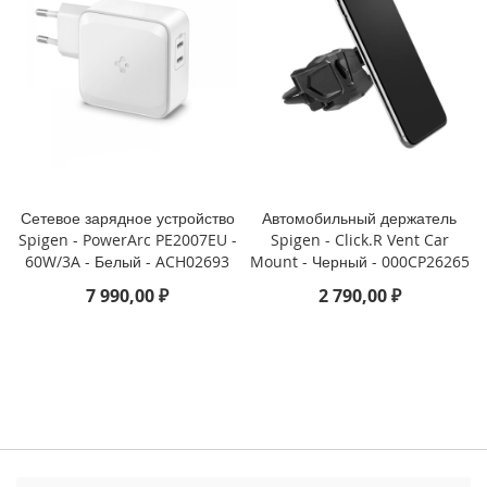
3
P
r
o
i
P
h
o
n
e
Сетевое зарядное устройство
Автомобильный держатель
1
Spigen - PowerArc PE2007EU -
Spigen - Click.R Vent Car
3
60W/3A - Белый - ACH02693
Mount - Черный - 000CP26265
7 990,00 ₽
2 790,00 ₽
i
P
h
o
n
e
1
3
M
i