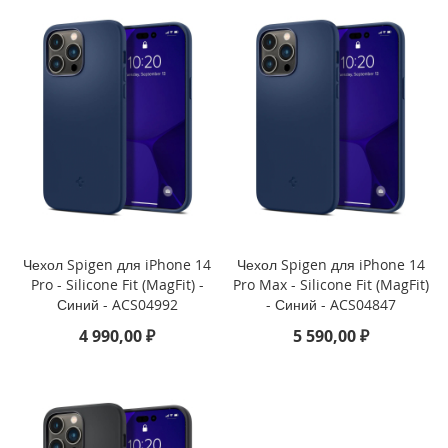
P
a
d
P
r
o
1
2
.
9
(
2
0
2
Чехол Spigen для iPhone 14
Чехол Spigen для iPhone 14
1
Pro - Silicone Fit (MagFit) -
Pro Max - Silicone Fit (MagFit)
)
Синий - ACS04992
- Синий - ACS04847
i
4 990,00 ₽
5 590,00 ₽
P
a
d
P
r
o