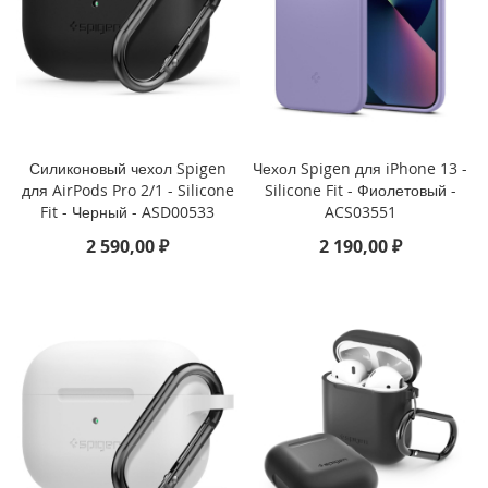
o
i
P
h
o
n
e
Силиконовый чехол Spigen
Чехол Spigen для iPhone 13 -
1
для AirPods Pro 2/1 - Silicone
Silicone Fit - Фиолетовый -
4
Fit - Черный - ASD00533
ACS03551
P
2 590,00 ₽
2 190,00 ₽
l
u
s
i
P
h
o
n
e
1
4