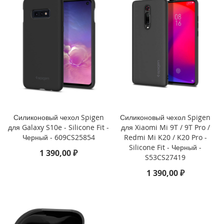
e
1
2
/
i
P
h
o
n
e
1
2
Силиконовый чехол Spigen
Силиконовый чехол Spigen
P
для Galaxy S10e - Silicone Fit -
для Xiaomi Mi 9T / 9T Pro /
r
Черный - 609CS25854
Redmi Mi K20 / K20 Pro -
o
Silicone Fit - Черный -
1 390,00 ₽
i
S53CS27419
P
1 390,00 ₽
h
o
n
e
1
2