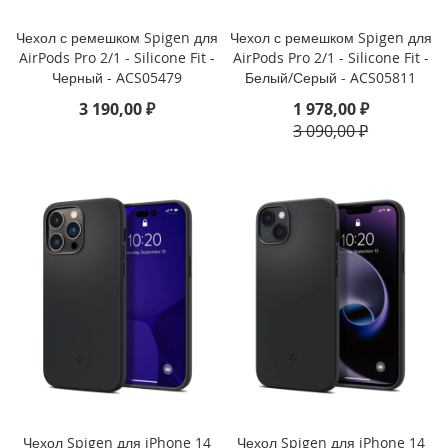
P
h
Чехол с ремешком Spigen для
Чехол с ремешком Spigen для
o
AirPods Pro 2/1 - Silicone Fit -
AirPods Pro 2/1 - Silicone Fit -
n
Черный - ACS05479
Белый/Серый - ACS05811
e
3 190,00 ₽
1 978,00 ₽
1
7
3 090,00 ₽
i
P
h
o
n
e
1
6
P
r
o
M
a
x
Чехол Spigen для iPhone 14
Чехол Spigen для iPhone 14