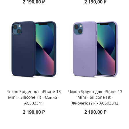
2 190,00 ₽
2 190,00 ₽
i
P
h
o
n
e
S
E
/
5
s
/
5
i
P
Чехол Spigen для iPhone 13
Чехол Spigen для iPhone 13
h
Mini - Silicone Fit - Синий -
Mini - Silicone Fit -
o
ACS03341
Фиолетовый - ACS03342
n
2 190,00 ₽
2 190,00 ₽
e
5
c