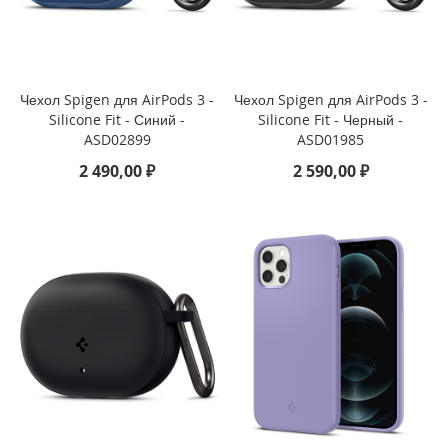
r
1
1
(
2
Чехол Spigen для AirPods 3 -
Чехол Spigen для AirPods 3 -
0
Silicone Fit - Синий -
Silicone Fit - Черный -
2
ASD02899
ASD01985
4
)
2 490,00 ₽
2 590,00 ₽
i
P
a
d
M
i
n
i
7
(
2
0
2
4