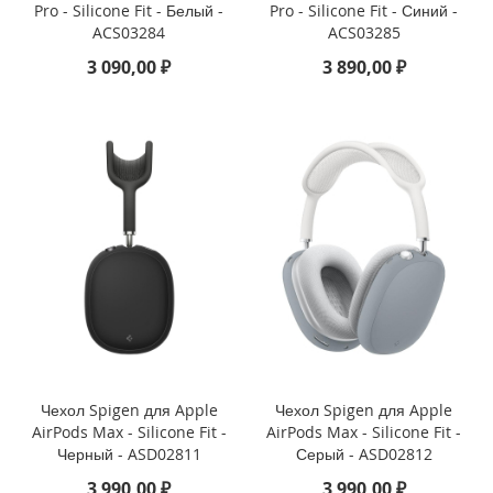
d
Pro - Silicone Fit - Белый -
Pro - Silicone Fit - Синий -
P
ACS03284
ACS03285
r
3 090,00 ₽
3 890,00 ₽
o
1
1
(
2
0
2
2
)
i
P
a
d
1
0
.
Чехол Spigen для Apple
Чехол Spigen для Apple
9
AirPods Max - Silicone Fit -
AirPods Max - Silicone Fit -
(
Черный - ASD02811
Серый - ASD02812
2
3 990,00 ₽
3 990,00 ₽
0