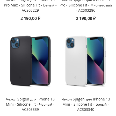
u
Pro Max - Silicone Fit - Белый -
Pro - Silicone Fit - Фиолетовый
s
ACS03229
- ACS03286
i
2 190,00 ₽
2 190,00 ₽
P
h
o
n
e
6
s
P
l
u
s
i
P
h
o
Чехол Spigen для iPhone 13
Чехол Spigen для iPhone 13
n
e
Mini - Silicone Fit - Черный -
Mini - Silicone Fit - Белый -
6
ACS03339
ACS03340
s