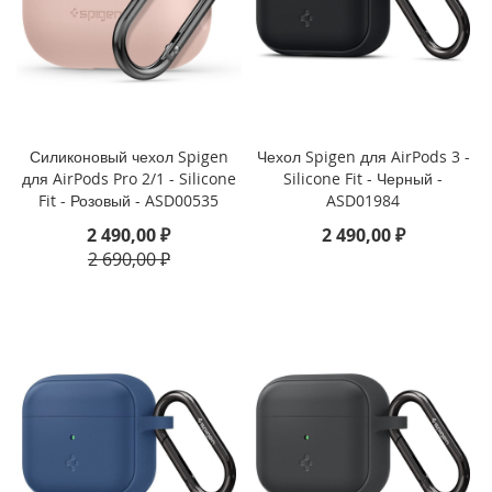
i
P
a
d
A
i
Силиконовый чехол Spigen
Чехол Spigen для AirPods 3 -
r
для AirPods Pro 2/1 - Silicone
Silicone Fit - Черный -
1
Fit - Розовый - ASD00535
ASD01984
3
(
2 490,00 ₽
2 490,00 ₽
2
2 690,00 ₽
0
2
4
)
i
P
a
d
A
i