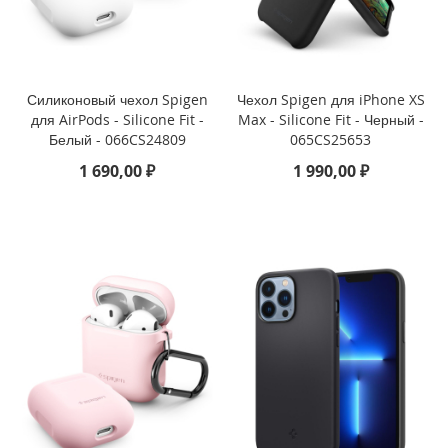
е
i
P
h
o
n
Силиконовый чехол Spigen
Чехол Spigen для iPhone XS
e
для AirPods - Silicone Fit -
Max - Silicone Fit - Черный -
Белый - 066CS24809
065CS25653
i
1 690,00 ₽
1 990,00 ₽
P
h
o
n
e
X
S
M
a
x
i
P
h
o