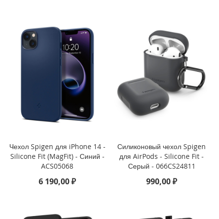
n
i
i
P
h
o
n
e
1
2
P
r
o
M
Чехол Spigen для iPhone 14 -
Силиконовый чехол Spigen
a
Silicone Fit (MagFit) - Синий -
для AirPods - Silicone Fit -
x
ACS05068
Серый - 066CS24811
i
6 190,00 ₽
990,00 ₽
P
h
o
n