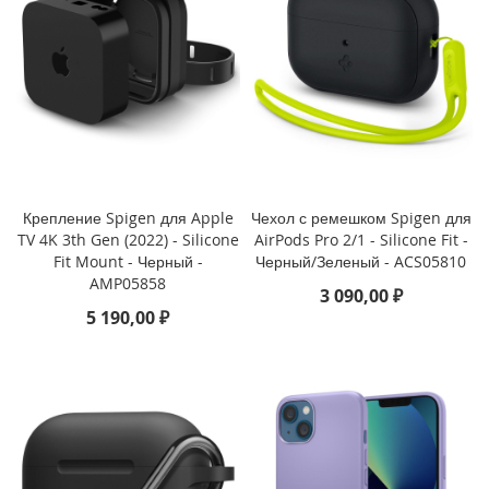
P
h
o
n
e
1
4
P
r
o
M
Крепление Spigen для Apple
Чехол с ремешком Spigen для
a
TV 4K 3th Gen (2022) - Silicone
AirPods Pro 2/1 - Silicone Fit -
x
Fit Mount - Черный -
Черный/Зеленый - ACS05810
AMP05858
3 090,00 ₽
i
5 190,00 ₽
P
h
o
n
e
1
4
P
r