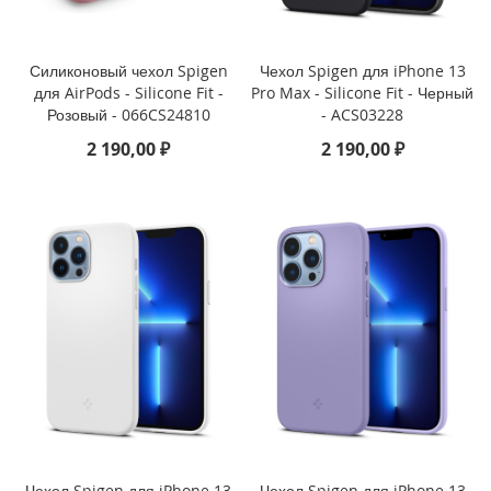
n
e
X
Силиконовый чехол Spigen
Чехол Spigen для iPhone 13
S
для AirPods - Silicone Fit -
Pro Max - Silicone Fit - Черный
Розовый - 066CS24810
- ACS03228
i
P
2 190,00 ₽
2 190,00 ₽
h
o
n
e
X
R
i
P
h
o
n
e
8
P
l
Чехол Spigen для iPhone 13
Чехол Spigen для iPhone 13