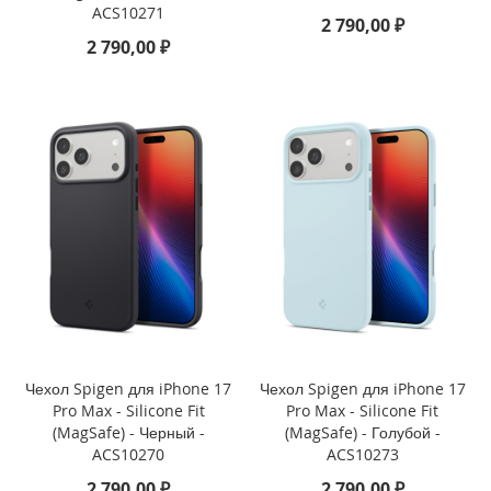
ACS10271
2 790,00 ₽
i
2 790,00 ₽
P
h
o
n
e
1
6
e
i
P
h
o
n
e
1
Чехол Spigen для iPhone 17
Чехол Spigen для iPhone 17
6
Pro Max - Silicone Fit
Pro Max - Silicone Fit
(MagSafe) - Черный -
(MagSafe) - Голубой -
i
ACS10270
ACS10273
P
h
2 790,00 ₽
2 790,00 ₽