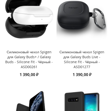
M
i
n
i
i
P
h
o
n
e
Силиконовый чехол Spigen
Силиконовый чехол Spigen
1
для Galaxy Buds+ / Galaxy
для Galaxy Buds Live -
1
Buds - Silicone Fit - Чёрный -
Silicone Fit - Чёрный -
P
ASD00261
ASD01277
r
1 390,00 ₽
1 390,00 ₽
o
M
a
x
i
P
h