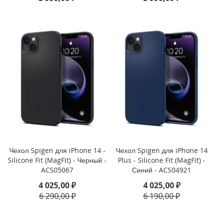
2
2
)
i
P
a
d
A
i
r
1
0
.
9
(
Чехол Spigen для iPhone 14 -
Чехол Spigen для iPhone 14
2
Silicone Fit (MagFit) - Черный -
Plus - Silicone Fit (MagFit) -
0
ACS05067
Синий - ACS04921
2
4 025,00 ₽
4 025,00 ₽
2
)
6 290,00 ₽
6 190,00 ₽
i