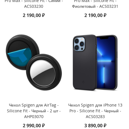
Pro Max - Silicone Fit - Синий -
Pro Max - Silicone Fit -
3
ACS03230
Фиолетовый - ACS03231
P
r
2 190,00 ₽
2 190,00 ₽
o
i
P
h
o
n
e
1
3
i
P
h
o
n
Чехол Spigen для AirTag -
Чехол Spigen для iPhone 13
e
Silicone Fit - Черный - 2 шт -
Pro - Silicone Fit - Черный -
1
AHP03070
ACS03283
3
M
2 990,00 ₽
3 890,00 ₽
i