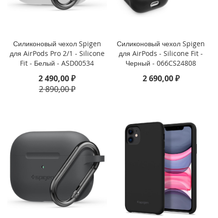
i
P
h
o
Силиконовый чехол Spigen
Силиконовый чехол Spigen
n
для AirPods Pro 2/1 - Silicone
для AirPods - Silicone Fit -
e
Fit - Белый - ASD00534
Черный - 066CS24808
S
2 490,00 ₽
2 690,00 ₽
E
(
2 890,00 ₽
2
0
2
2
/
2
0
2
0
)
/
8
/
7