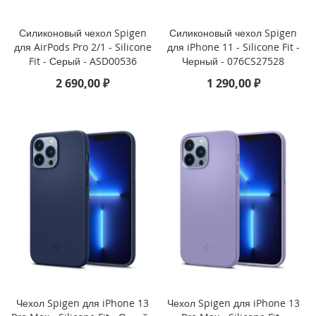
i
Силиконовый чехол Spigen
Силиконовый чехол Spigen
P
для AirPods Pro 2/1 - Silicone
для iPhone 11 - Silicone Fit -
h
Fit - Серый - ASD00536
Черный - 076CS27528
o
n
2 690,00 ₽
1 290,00 ₽
e
1
3
P
r
o
M
a
x
i
P
h
o
n
e
Чехол Spigen для iPhone 13
Чехол Spigen для iPhone 13
1