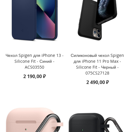
1
3
(
2
0
2
4
)
i
Чехол Spigen для iPhone 13 -
Силиконовый чехол Spigen
P
Silicone Fit - Синий -
для iPhone 11 Pro Max -
a
ACS03550
Silicone Fit - Черный -
d
075CS27128
P
2 190,00 ₽
r
2 490,00 ₽
o
1
1
(
2
0
2
4
)