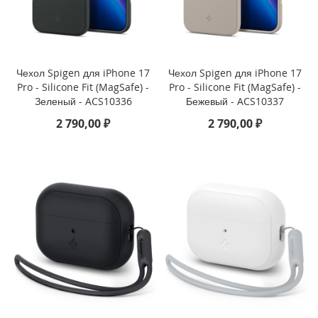
i
P
h
o
n
Чехол Spigen для iPhone 17
Чехол Spigen для iPhone 17
e
Pro - Silicone Fit (MagSafe) -
Pro - Silicone Fit (MagSafe) -
1
Зеленый - ACS10336
Бежевый - ACS10337
7
2 790,00 ₽
2 790,00 ₽
P
r
o
i
P
h
o
n
e
A
i
r
i