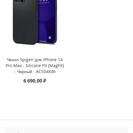
1
1
(
2
0
2
1
)
i
Чехол Spigen для iPhone 14
P
Pro Max - Silicone Fit (MagFit)
a
- Черный - ACS04846
d
M
6 690,00 ₽
i
n
i
6
(
2
0
2
1