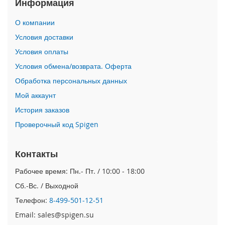
Информация
)
О компании
i
P
Условия доставки
a
Условия оплаты
d
1
Условия обмена/возврата. Оферта
0
Обработка персональных данных
.
2
Мой аккаунт
(
2
История заказов
0
Проверочный код Spigen
2
1
/
Контакты
2
0
Рабочее время: Пн.- Пт. / 10:00 - 18:00
2
Сб.-Вс. / Выходной
0
/
Телефон:
8-499-501-12-51
2
0
Email: sales@spigen.su
1