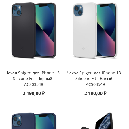
i
P
h
o
n
e
4
s
/
4
i
P
Чехол Spigen для iPhone 13 -
Чехол Spigen для iPhone 13 -
a
Silicone Fit - Черный -
Silicone Fit - Белый -
d
ACS03548
ACS03549
2 190,00 ₽
2 190,00 ₽
i
P
a
d
P
r
o