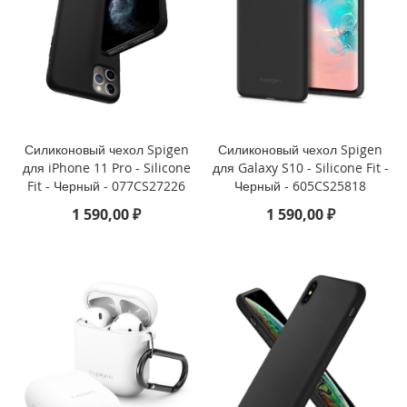
o
n
e
1
1
P
r
o
Силиконовый чехол Spigen
Силиконовый чехол Spigen
i
для iPhone 11 Pro - Silicone
для Galaxy S10 - Silicone Fit -
P
Fit - Черный - 077CS27226
Черный - 605CS25818
h
1 590,00 ₽
1 590,00 ₽
o
n
e
1
1
Д
р
у
г
и