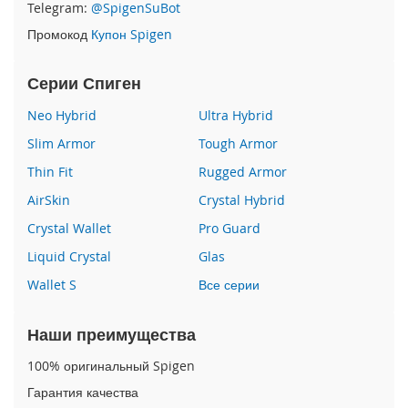
Telegram:
@SpigenSuBot
9
)
Промокод
Купон Spigen
i
Серии Спиген
P
a
Neo Hybrid
Ultra Hybrid
d
P
Slim Armor
Tough Armor
r
Thin Fit
Rugged Armor
o
1
AirSkin
Crystal Hybrid
2
.
Crystal Wallet
Pro Guard
9
Liquid Crystal
Glas
(
2
Wallet S
Все серии
0
2
0
Наши преимущества
)
100% оригинальный Spigen
i
Гарантия качества
P