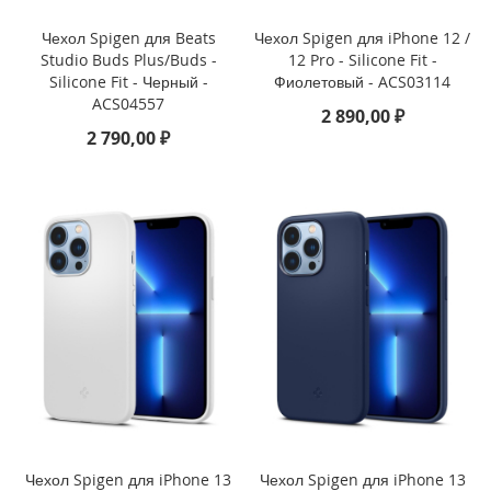
)
Чехол Spigen для Beats
Чехол Spigen для iPhone 12 /
Studio Buds Plus/Buds -
12 Pro - Silicone Fit -
i
Silicone Fit - Черный -
Фиолетовый - ACS03114
P
ACS04557
a
2 890,00 ₽
d
2 790,00 ₽
P
r
o
1
2
.
9
(
2
0
2
2
)
i
P
Чехол Spigen для iPhone 13
Чехол Spigen для iPhone 13
a