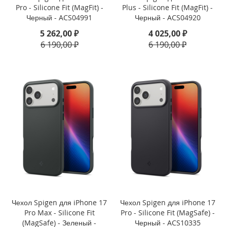
i
Pro - Silicone Fit (MagFit) -
Plus - Silicone Fit (MagFit) -
P
Черный - ACS04991
Черный - ACS04920
h
o
5 262,00 ₽
4 025,00 ₽
n
6 190,00 ₽
6 190,00 ₽
e
1
6
P
r
o
i
P
h
o
n
e
1
6
P
Чехол Spigen для iPhone 17
Чехол Spigen для iPhone 17
l
Pro Max - Silicone Fit
Pro - Silicone Fit (MagSafe) -
u
(MagSafe) - Зеленый -
Черный - ACS10335
s