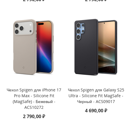
o
n
e
1
5
P
r
o
M
a
x
i
P
h
o
Чехол Spigen для iPhone 17
Чехол Spigen для Galaxy S25
n
Pro Max - Silicone Fit
Ultra - Silicone Fit MagSafe -
e
(MagSafe) - Бежевый -
Черный - ACS09017
1
5
ACS10272
4 690,00 ₽
P
2 790,00 ₽
r
o