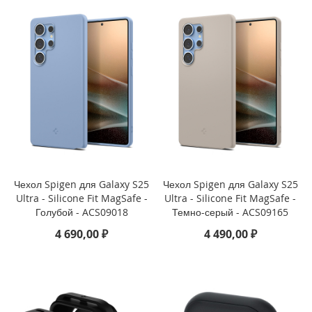
i
P
h
o
n
e
1
5
P
l
u
s
Чехол Spigen для Galaxy S25
Чехол Spigen для Galaxy S25
i
P
Ultra - Silicone Fit MagSafe -
Ultra - Silicone Fit MagSafe -
h
Голубой - ACS09018
Темно-серый - ACS09165
o
4 690,00 ₽
4 490,00 ₽
n
e
1
5
i