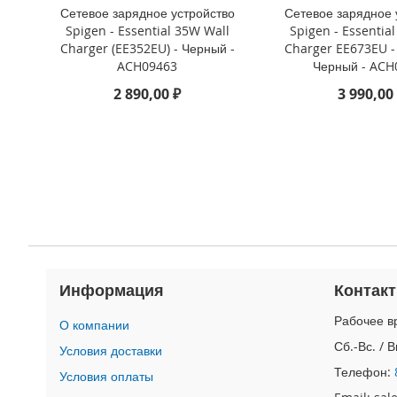
4
Сетевое зарядное устройство
Сетевое зарядное 
iPad
Spigen - Essential 35W Wall
Spigen - Essentia
iPad
Charger (EE352EU) - Черный -
Charger EE673EU -
Pro
ACH09463
Черный - ACH
13
2 890,00 ₽
3 990,00
(2024)
iPad
Pro
11
(2024)
iPad
Air
13
(2024)
iPad
Информация
Контак
Air
11
Рабочее вр
О компании
(2024)
Сб.-Вс. / 
Условия доставки
iPad
Телефон:
Условия оплаты
Mini