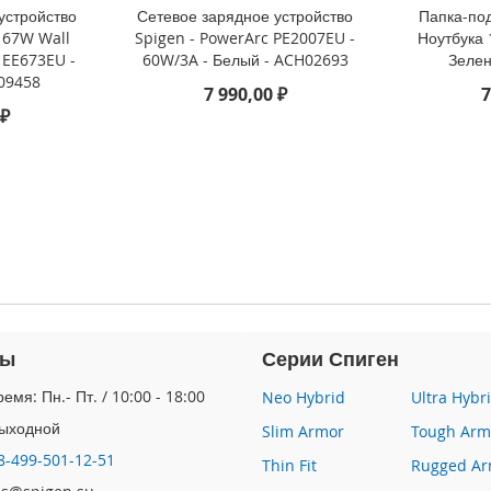
устройство
Сетевое зарядное устройство
Папка-под
l 67W Wall
Spigen - PowerArc PE2007EU -
Ноутбука 1
 EE673EU -
60W/3A - Белый - ACH02693
Зелен
09458
7 990,00 ₽
7
 ₽
ты
Серии Спиген
емя: Пн.- Пт. / 10:00 - 18:00
Neo Hybrid
Ultra Hybr
Выходной
Slim Armor
Tough Arm
8-499-501-12-51
Thin Fit
Rugged Ar