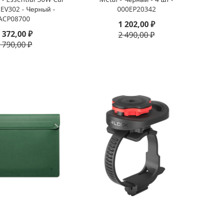
 EV302 - Черный -
000EP20342
ACP08700
1 202,00 ₽
 372,00 ₽
2 490,00 ₽
 790,00 ₽