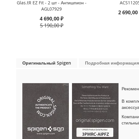
Glas.tR EZ Fit - 2 шт - Антишпион -
ACS1120
iPhone
AGL07929
13
2 690,00
Pro
4 690,00 ₽
5 190,00 ₽
iPhone
13
iPhone
13
Mini
Оригинальный Spigen
Подробная информация
iPhone
12
Pro
Max
Рекомен
iPhone
12
В компл
/
аксессу
iPhone
12
Компан
Pro
стильны
iPhone
12