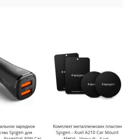
ильное зарядное
Комплект металлических пластин
ство Spigen для
Spigen - Kuel A210 Car Mount
- Essential 30W Car
Metal - Черный - 4 шт -