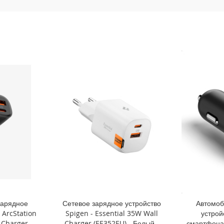
зарядное
Сетевое зарядное устройство
Автомоб
 ArcStation
Spigen - Essential 35W Wall
устрой
 Charger -
Charger (EE352EU) - Белый -
смартфона 