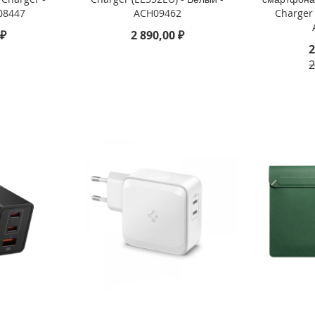
08447
ACH09462
Charger
 ₽
2 890,00 ₽
2
2