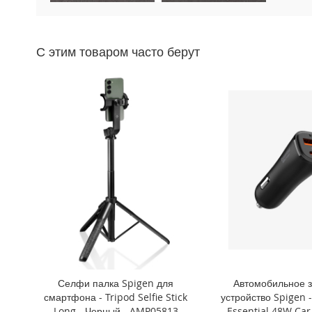
Mini
iPhone
11
С этим товаром часто берут
Pro
Max
iPhone
11
Pro
iPhone
11
Другие
iPhone
iPhone
XS
Max
iPhone
XS
Селфи палка Spigen для
Автомобильное 
iPhone
смартфона - Tripod Selfie Stick
устройство Spigen -
XR
Long - Черный - AMP05813
Essential 48W Car