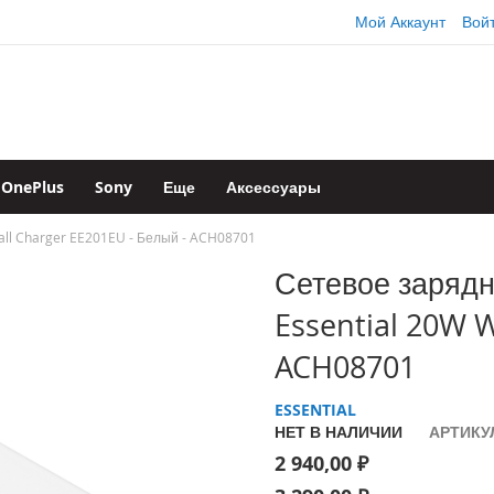
Мой Аккаунт
Вой
OnePlus
Sony
Еще
Аксессуары
all Charger EE201EU - Белый - ACH08701
Сетевое зарядн
Essential 20W W
ACH08701
ESSENTIAL
НЕТ В НАЛИЧИИ
АРТИКУ
2 940,00 ₽