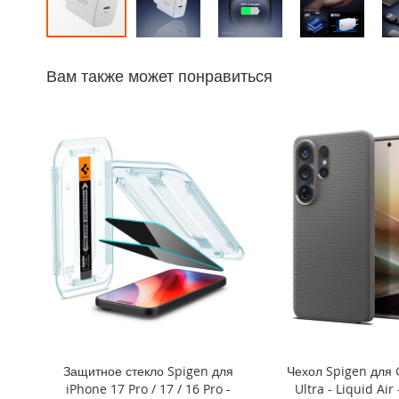
iPhone
14
Перейти
Pro
к
Max
Вам также может понравиться
началу
iPhone
галереи
14
изображений
Pro
iPhone
14
Plus
iPhone
14
iPhone
SE
(2022/2020)/8/7
iPhone
13
Pro
Защитное стекло Spigen для
Чехол Spigen для 
Max
iPhone 17 Pro / 17 / 16 Pro -
Ultra - Liquid Air