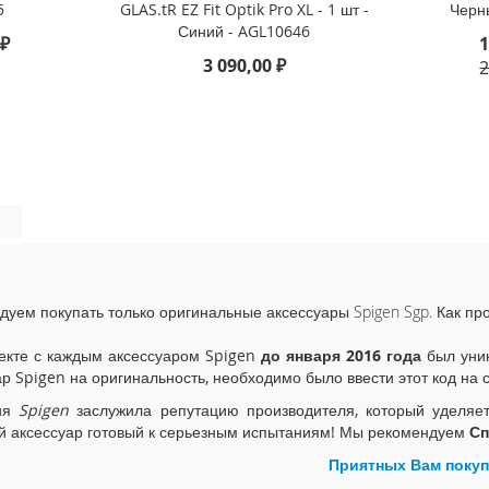
5
GLAS.tR EZ Fit Optik Pro XL - 1 шт -
Черн
Синий - AGL10646
 ₽
1
3 090,00 ₽
2
дуем покупать только оригинальные аксессуары Spigen Sgp. Как пр
екте с каждым аксессуаром Spigen
до января 2016 года
был уник
ар Spigen на оригинальность, необходимо было ввести этот код на 
ия
Spigen
заслужила репутацию производителя, который уделяе
й аксессуар готовый к серьезным испытаниям! Мы рекомендуем
Сп
Приятных Вам покуп