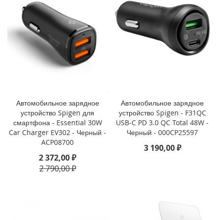
o
i
P
h
o
n
e
1
4
P
Автомобильное зарядное
Автомобильное зарядное
l
устройство Spigen для
устройство Spigen - F31QC
u
смартфона - Essential 30W
USB-C PD 3.0 QC Total 48W -
s
Car Charger EV302 - Черный -
Черный - 000CP25597
ACP08700
3 190,00 ₽
i
2 372,00 ₽
P
2 790,00 ₽
h
o
n
e
1
4