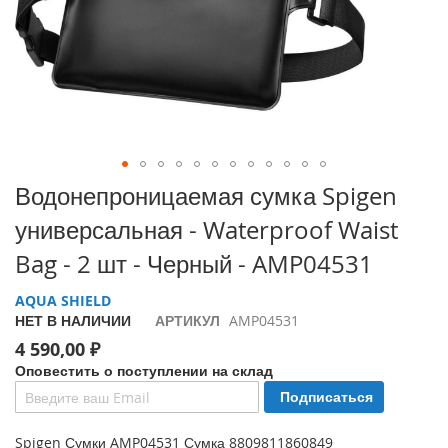
i
P
h
o
n
e
1
7
P
Перейти
Водонепроницаемая сумка Spigen
r
к
o
универсальная - Waterproof Waist
началу
галереи
i
Bag - 2 шт - Черный - AMP04531
изображений
P
h
AQUA SHIELD
o
НЕТ В НАЛИЧИИ
АРТИКУЛ
AMP04531
n
4 590,00 ₽
e
A
Оповестить о поступлении на склад
i
Подписаться
r
Spigen Сумки AMP04531 Сумка 8809811860849
i