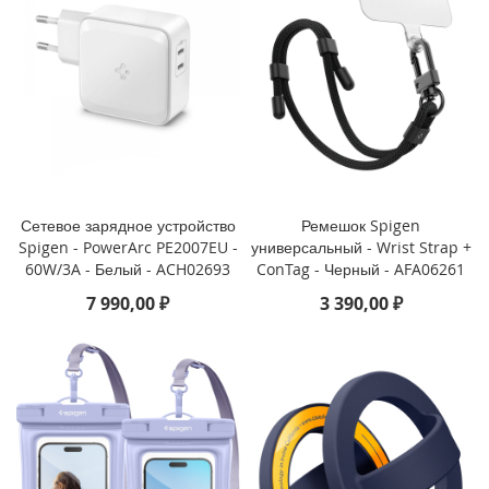
i
P
h
o
n
e
S
E
(
2
Сетевое зарядное устройство
Ремешок Spigen
0
Spigen - PowerArc PE2007EU -
универсальный - Wrist Strap +
2
60W/3A - Белый - ACH02693
ConTag - Черный - AFA06261
2
/
7 990,00 ₽
3 390,00 ₽
2
0
2
0
)
/
8
/
7