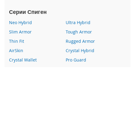
e
1
Серии Спиген
2
/
Neo Hybrid
Ultra Hybrid
i
P
Slim Armor
Tough Armor
h
Thin Fit
Rugged Armor
o
n
AirSkin
Crystal Hybrid
e
Crystal Wallet
Pro Guard
1
2
Liquid Crystal
Glas
P
r
Wallet S
Все серии
o
Наши преимущества
i
P
100% оригинальный Spigen
h
o
Гарантия качества
n
Более 400 пунктов выдачи заказов
e
1
Курьерская доставка по России
2