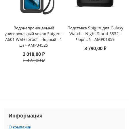
3
P
r
o
Водонепроницаемый
Подставка Spigen для Galaxy
i
универсальный чехол Spigen -
Watch - Night Stand S352 -
P
A601 Waterproof - Черный - 1
Черный - AMP01859
h
шт - AMP04525
o
3 790,00 ₽
n
2 018,00 ₽
e
2 422,00 ₽
1
3
i
P
h
o
n
e
1
Информация
3
M
О компании
i