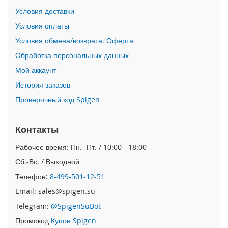
n
Условия доставки
i
Условия оплаты
i
Условия обмена/возврата. Оферта
P
Обработка персональных данных
h
o
Мой аккаунт
n
История заказов
e
1
Проверочный код Spigen
2
P
r
Контакты
o
M
Рабочее время: Пн.- Пт. / 10:00 - 18:00
a
Сб.-Вс. / Выходной
x
Телефон:
8-499-501-12-51
i
Email: sales@spigen.su
P
h
Telegram:
@SpigenSuBot
o
Промокод
Купон Spigen
n