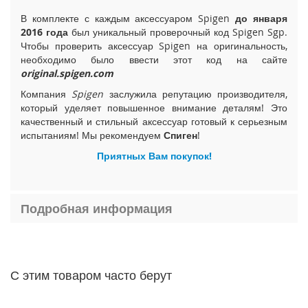
i
В комплекте с каждым аксессуаром Spigen
до января
P
2016 года
был уникальный проверочный код Spigen Sgp.
h
Чтобы проверить аксессуар Spigen на оригинальность,
o
необходимо было ввести этот код на сайте
n
original.spigen.com
e
1
Компания
Spigen
заслужила репутацию производителя,
5
который уделяет повышенное внимание деталям! Это
P
качественный и стильный аксессуар готовый к серьезным
l
испытаниям! Мы рекомендуем
Спиген
!
u
s
Приятных Вам покупок!
i
P
Подробная информация
h
o
n
e
1
С этим товаром часто берут
5
i