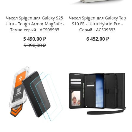
i
P
h
Чехол Spigen для Galaxy S25
Чехол Spigen для Galaxy Tab
o
Ultra - Tough Armor MagSafe -
S10 FE - Ultra Hybrid Pro -
n
Темно-серый - ACS08965
Серый - ACS09533
e
1
5 490,00 ₽
6 452,00 ₽
6
5 990,00 ₽
P
r
o
i
P
h
o
n
e
1
6
P
l
u
s