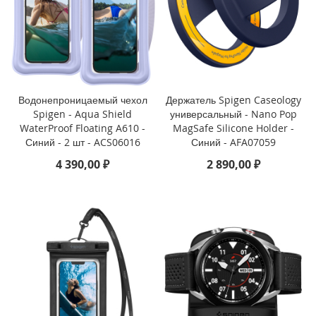
i
P
h
o
n
e
Водонепроницаемый чехол
Держатель Spigen Caseology
1
Spigen - Aqua Shield
универсальный - Nano Pop
3
WaterProof Floating A610 -
MagSafe Silicone Holder -
P
Синий - 2 шт - ACS06016
Синий - AFA07059
r
o
4 390,00 ₽
2 890,00 ₽
M
a
x
i
P
h
o
n
e
1