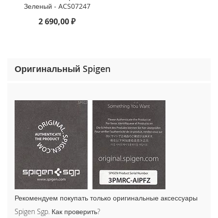
o
Зеленый - ACS07247
n
2 690,00 ₽
e
1
5
P
r
Оригинальный Spigen
o
M
a
x
i
P
h
o
n
e
1
5
P
Рекомендуем покупать только оригинальные аксессуары
r
o
Spigen Sgp. Как проверить?