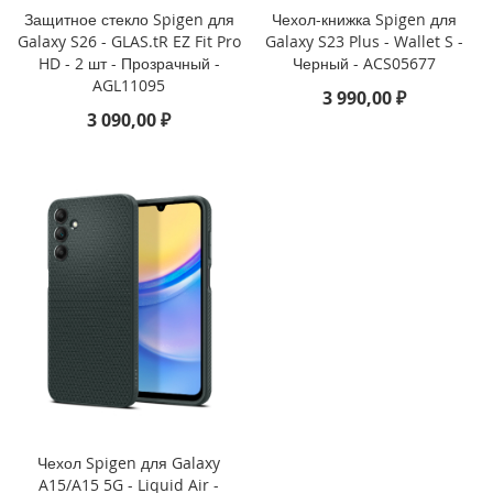
Защитное стекло Spigen для
Чехол-книжка Spigen для
i
Galaxy S26 - GLAS.tR EZ Fit Pro
Galaxy S23 Plus - Wallet S -
P
HD - 2 шт - Прозрачный -
Черный - ACS05677
h
AGL11095
3 990,00 ₽
o
3 090,00 ₽
n
e
1
6
e
i
P
h
o
n
e
1
6
i
P
Чехол Spigen для Galaxy
h
A15/A15 5G - Liquid Air -