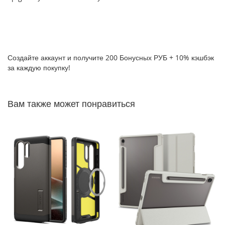
P
h
o
n
e
1
Создайте аккаунт и получите 200 Бонусных РУБ + 10% кэшбэк
7
за каждую покупку!
i
P
Вам также может понравиться
h
o
n
e
1
6
P
r
o
M
a
x