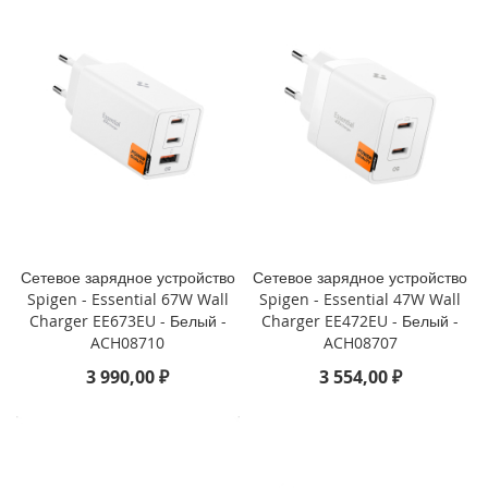
P
h
o
n
e
1
4
P
r
o
M
a
x
Сетевое зарядное устройство
Сетевое зарядное устройство
Spigen - Essential 67W Wall
Spigen - Essential 47W Wall
i
P
Charger EE673EU - Белый -
Charger EE472EU - Белый -
h
ACH08710
ACH08707
o
3 990,00 ₽
3 554,00 ₽
n
e
1
4
P
r