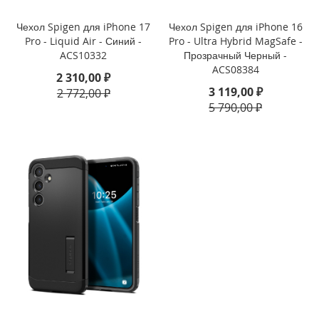
i
Чехол Spigen для iPhone 17
Чехол Spigen для iPhone 16
P
Pro - Liquid Air - Синий -
Pro - Ultra Hybrid MagSafe -
h
ACS10332
Прозрачный Черный -
o
ACS08384
2 310,00 ₽
n
3 119,00 ₽
2 772,00 ₽
e
1
5 790,00 ₽
6
e
i
P
h
o
n
e
1
6
i
P
h