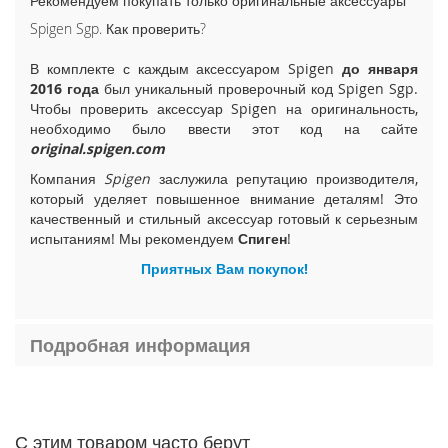
Рекомендуем покупать только оригинальные аксессуары
i
Spigen Sgp. Как проверить?
P
h
В комплекте с каждым аксессуаром Spigen
до января
o
2016 года
был уникальный проверочный код Spigen Sgp.
n
Чтобы проверить аксессуар Spigen на оригинальность,
e
необходимо было ввести этот код на сайте
1
original.spigen.com
5
P
Компания
Spigen
заслужила репутацию производителя,
l
который уделяет повышенное внимание деталям! Это
u
качественный и стильный аксессуар готовый к серьезным
s
испытаниям! Мы рекомендуем
Спиген
!
i
Приятных Вам покупок!
P
h
o
n
Подробная информация
e
1
5
i
С этим товаром часто берут