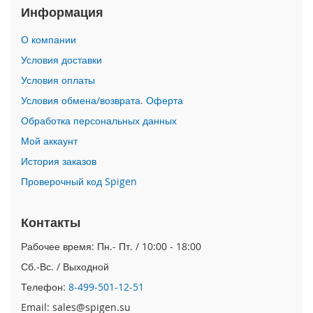
Информация
n
i
О компании
i
Условия доставки
P
h
Условия оплаты
o
Условия обмена/возврата. Оферта
n
e
Обработка персональных данных
1
Мой аккаунт
2
P
История заказов
r
Проверочный код Spigen
o
M
a
Контакты
x
Рабочее время: Пн.- Пт. / 10:00 - 18:00
i
P
Сб.-Вс. / Выходной
h
Телефон:
8-499-501-12-51
o
n
Email: sales@spigen.su