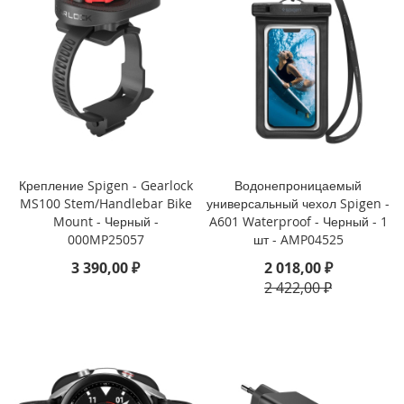
i
P
h
o
n
e
1
3
P
Крепление Spigen - Gearlock
Водонепроницаемый
r
MS100 Stem/Handlebar Bike
универсальный чехол Spigen -
o
Mount - Черный -
A601 Waterproof - Черный - 1
M
a
000MP25057
шт - AMP04525
x
3 390,00 ₽
2 018,00 ₽
2 422,00 ₽
i
P
h
o
n
e
1