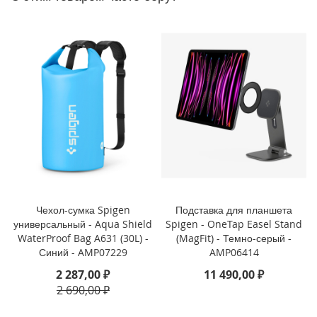
P
h
o
n
e
1
4
P
r
o
M
a
x
i
P
Чехол-сумка Spigen
Подставка для планшета
h
универсальный - Aqua Shield
Spigen - OneTap Easel Stand
o
WaterProof Bag A631 (30L) -
(MagFit) - Темно-серый -
n
Синий - AMP07229
AMP06414
e
2 287,00 ₽
11 490,00 ₽
1
4
2 690,00 ₽
P
r