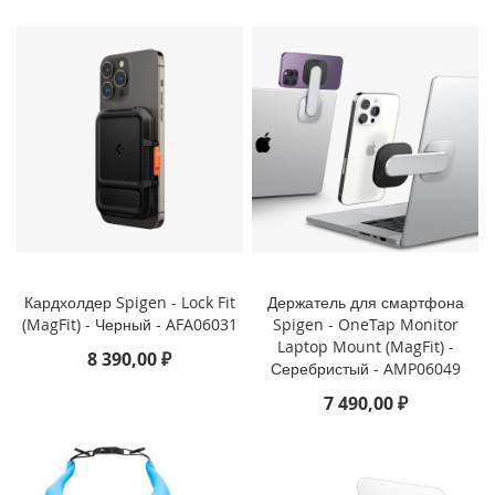
o
i
P
h
o
n
e
1
4
P
l
u
s
Кардхолдер Spigen - Lock Fit
Держатель для смартфона
(MagFit) - Черный - AFA06031
Spigen - OneTap Monitor
i
Laptop Mount (MagFit) -
P
8 390,00 ₽
Серебристый - AMP06049
h
o
7 490,00 ₽
n
e
1
4