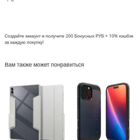
P
h
o
n
e
1
Создайте аккаунт и получите 200 Бонусных РУБ + 10% кэшбэк
7
за каждую покупку!
i
P
Вам также может понравиться
h
o
n
e
1
6
P
r
o
M
a
x