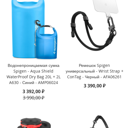
i
P
h
o
n
e
S
E
(
2
0
Водонепроницаемая сумка
Ремешок Spigen
2
Spigen - Aqua Shield
универсальный - Wrist Strap +
2
WaterProof Dry Bag 20L + 2L
ConTag - Черный - AFA06261
/
A630 - Синий - AMP06024
2
3 390,00 ₽
0
3 392,00 ₽
2
3 990,00 ₽
0
)
/
8
/
7