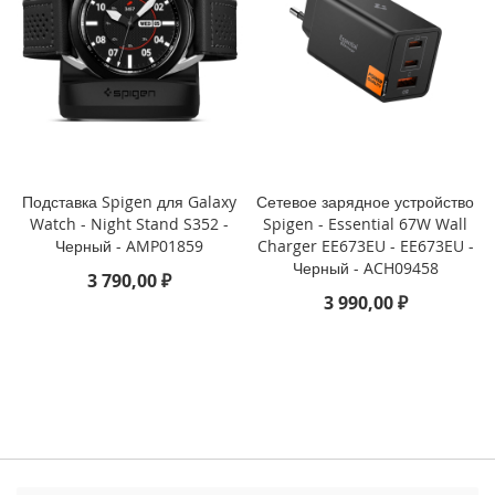
3
P
r
o
i
P
h
o
n
Подставка Spigen для Galaxy
Сетевое зарядное устройство
e
Watch - Night Stand S352 -
Spigen - Essential 67W Wall
1
Черный - AMP01859
Charger EE673EU - EE673EU -
3
Черный - ACH09458
3 790,00 ₽
3 990,00 ₽
i
P
h
o
n
e
1
3
M
i