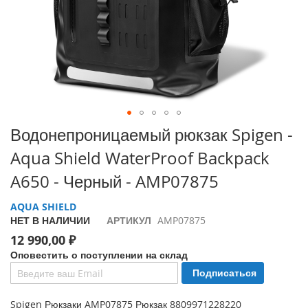
i
P
h
o
n
e
1
7
P
Перейти
Водонепроницаемый рюкзак Spigen -
r
к
o
Aqua Shield WaterProof Backpack
началу
галереи
i
A650 - Черный - AMP07875
изображений
P
h
AQUA SHIELD
o
НЕТ В НАЛИЧИИ
АРТИКУЛ
AMP07875
n
12 990,00 ₽
e
A
Оповестить о поступлении на склад
i
Подписаться
r
Spigen Рюкзаки AMP07875 Рюкзак 8809971228220
i