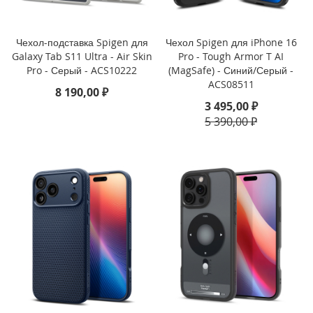
i
P
h
Чехол-подставка Spigen для
Чехол Spigen для iPhone 16
o
Galaxy Tab S11 Ultra - Air Skin
Pro - Tough Armor T AI
n
Pro - Серый - ACS10222
(MagSafe) - Синий/Серый -
e
1
ACS08511
8 190,00 ₽
6
3 495,00 ₽
P
5 390,00 ₽
r
o
i
P
h
o
n
e
1
6
P
l
u
s