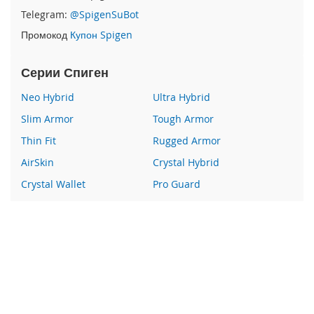
e
Telegram:
@SpigenSuBot
1
2
Промокод
Купон Spigen
/
i
Серии Спиген
P
h
Neo Hybrid
Ultra Hybrid
o
n
Slim Armor
Tough Armor
e
1
Thin Fit
Rugged Armor
2
AirSkin
Crystal Hybrid
P
r
Crystal Wallet
Pro Guard
o
Liquid Crystal
Glas
i
Wallet S
Все серии
P
h
o
Наши преимущества
n
e
100% оригинальный Spigen
1
Гарантия качества
2