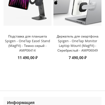
3
P
r
o
i
P
h
Подставка для планшета
Держатель для смартфона
o
Spigen - OneTap Easel Stand
Spigen - OneTap Monitor
n
(MagFit) - Темно-серый -
Laptop Mount (MagFit) -
e
AMP06414
Серебристый - AMP06049
1
3
11 490,00 ₽
7 490,00 ₽
i
P
h
o
n
e
1
3
M
Информация
i