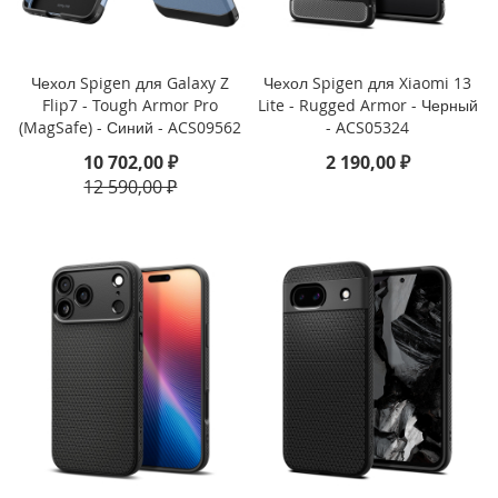
i
P
h
o
Чехол Spigen для Galaxy Z
Чехол Spigen для Xiaomi 13
n
Flip7 - Tough Armor Pro
Lite - Rugged Armor - Черный
e
(MagSafe) - Синий - ACS09562
- ACS05324
1
6
10 702,00 ₽
2 190,00 ₽
P
12 590,00 ₽
r
o
i
P
h
o
n
e
1
6
P
l
u
s