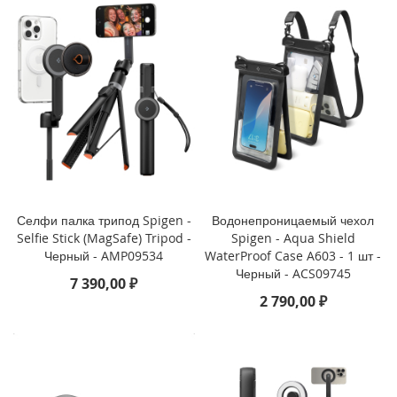
P
h
o
n
e
1
4
P
r
o
M
a
x
Селфи палка трипод Spigen -
Водонепроницаемый чехол
Selfie Stick (MagSafe) Tripod -
Spigen - Aqua Shield
i
Черный - AMP09534
WaterProof Case A603 - 1 шт -
P
Черный - ACS09745
h
7 390,00 ₽
o
2 790,00 ₽
n
e
1
4
P
r