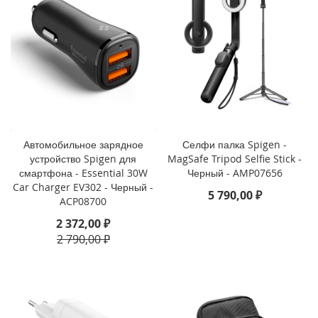
o
i
P
h
o
n
e
1
4
Автомобильное зарядное
Селфи палка Spigen -
P
устройство Spigen для
MagSafe Tripod Selfie Stick -
l
смартфона - Essential 30W
Черный - AMP07656
u
Car Charger EV302 - Черный -
s
5 790,00 ₽
ACP08700
i
2 372,00 ₽
P
2 790,00 ₽
h
o
n
e
1
4