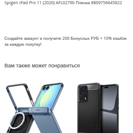
Spigen iPad Pro 11 (2020) AFL02790 Пленка 8809756645822
P
h
o
n
e
1
Создайте аккаунт и получите 200 Бонусных РУБ + 10% кэшбэк
7
за каждую покупку!
i
P
h
Вам также может понравиться
o
n
e
1
6
P
r
o
M
a
x