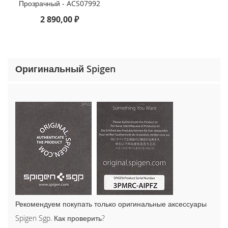
Прозрачный - ACS07992
o
n
2 890,00 ₽
e
1
5
P
r
Оригинальный Spigen
o
M
a
x
i
P
h
o
n
e
1
5
P
Рекомендуем покупать только оригинальные аксессуары
r
o
Spigen Sgp. Как проверить?