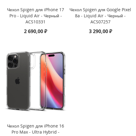
Чехол Spigen для iPhone 17
Чехол Spigen для Google Pixel
i
Pro - Liquid Air - Черный -
8a - Liquid Air - Черный -
P
ACS10331
ACS07257
h
o
2 690,00 ₽
3 290,00 ₽
n
e
1
6
e
i
P
h
o
n
e
1
6
i
Чехол Spigen для iPhone 16
P
Pro Max - Ultra Hybrid -
h