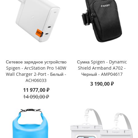
i
P
h
o
n
e
S
E
(
2
Сетевое зарядное устройство
Сумка Spigen - Dynamic
0
Spigen - ArcStation Pro 140W
Shield Armband A702 -
2
Wall Charger 2-Port - Белый -
Черный - AMP04617
2
ACH06033
3 190,00 ₽
/
11 977,00 ₽
2
14 090,00 ₽
0
2
0
)
/
8
/
7