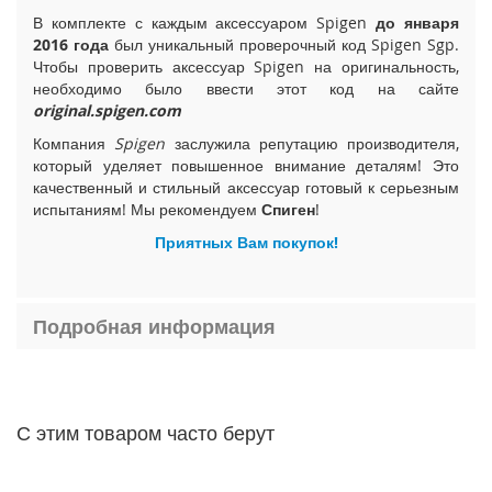
i
В комплекте с каждым аксессуаром Spigen
до января
P
2016 года
был уникальный проверочный код Spigen Sgp.
h
Чтобы проверить аксессуар Spigen на оригинальность,
o
необходимо было ввести этот код на сайте
n
original.spigen.com
e
Компания
Spigen
заслужила репутацию производителя,
1
5
который уделяет повышенное внимание деталям! Это
P
качественный и стильный аксессуар готовый к серьезным
l
испытаниям! Мы рекомендуем
Спиген
!
u
Приятных Вам покупок!
s
i
P
Подробная информация
h
o
n
e
1
С этим товаром часто берут
5
i