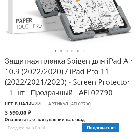
i
P
h
o
n
e
1
7
P
Перейти
Защитная пленка Spigen для iPad Air
r
к
o
10.9 (2022/2020) / iPad Pro 11
началу
галереи
i
(2022/2021/2020) - Screen Protector
изображений
P
- 1 шт - Прозрачный - AFL02790
h
o
n
НЕТ В НАЛИЧИИ
АРТИКУЛ
AFL02790
e
3 590,00 ₽
A
Оповестить о поступлении на склад
i
r
Подписаться
i