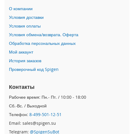
n
О компании
i
Условия доставки
i
Условия оплаты
P
h
Условия обмена/возврата. Оферта
o
Обработка персональных данных
n
e
Мой аккаунт
1
История заказов
2
P
Проверочный код Spigen
r
o
M
Контакты
a
x
Рабочее время: Пн.- Пт. / 10:00 - 18:00
Сб.-Вс. / Выходной
i
P
Телефон:
8-499-501-12-51
h
Email: sales@spigen.su
o
n
Telegram:
@SpigenSuBot