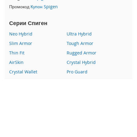
e
Промокод
Купон Spigen
1
2
/
Серии Спиген
i
P
Neo Hybrid
Ultra Hybrid
h
Slim Armor
Tough Armor
o
n
Thin Fit
Rugged Armor
e
1
AirSkin
Crystal Hybrid
2
Crystal Wallet
Pro Guard
P
r
Liquid Crystal
Glas
o
Wallet S
Все серии
i
P
Наши преимущества
h
o
100% оригинальный Spigen
n
e
Гарантия качества
1
Более 400 пунктов выдачи заказов
2