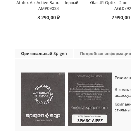
Athlex Air Active Band - Черный -
Glas.tR Optik - 2 шт
iPhone
AMP09033
- AGL079
13
Pro
3 290,00 ₽
2 990,00
iPhone
13
iPhone
13
Mini
Оригинальный Spigen
Подробная информация
iPhone
12
Pro
Max
Рекомен
iPhone
В компл
12
аксессу
/
iPhone
Компан
12
стильны
Pro
iPhone
12