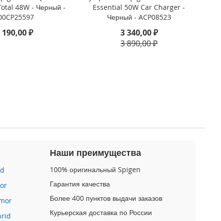
Total 48W - Черный -
Essential 50W Car Charger -
00CP25597
Черный - ACP08523
 190,00 ₽
3 340,00 ₽
3 890,00 ₽
Наши преимущества
100% оригинальный Spigen
id
Гарантия качества
or
Более 400 пунктов выдачи заказов
mor
Курьерская доставка по России
brid