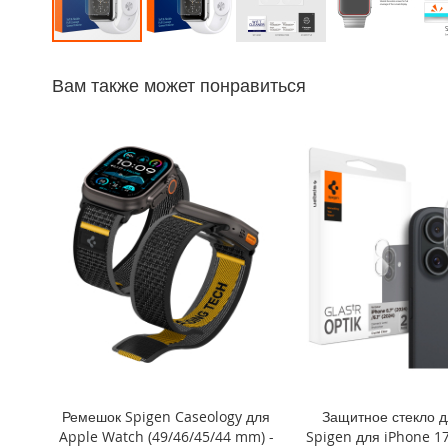
iPhone
14
Перейти
Pro
к
Max
Вам также может понравиться
началу
iPhone
галереи
14
изображений
Pro
iPhone
14
Plus
iPhone
14
iPhone
SE
(2022/2020)/8/7
iPhone
13
Pro
Ремешок Spigen Caseology для
Защитное стекло 
Max
Apple Watch (49/46/45/44 mm) -
Spigen для iPhone 17