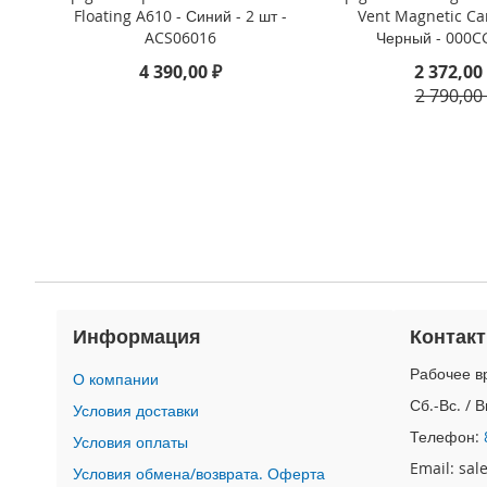
4
Floating A610 - Синий - 2 шт -
Vent Magnetic Ca
iPad
ACS06016
Черный - 000C
iPad
4 390,00 ₽
2 372,00
Pro
2 790,00
13
(2024)
iPad
Pro
11
(2024)
iPad
Air
13
(2024)
Информация
Контак
iPad
Air
Рабочее вр
О компании
11
Сб.-Вс. / 
Условия доставки
(2024)
Телефон:
Условия оплаты
iPad
Mini
Email: sa
Условия обмена/возврата. Оферта