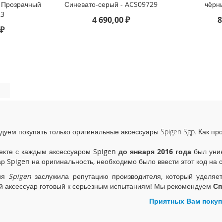
 - Прозрачный
Синевато-серый - ACS09729
чёрн
23
4 690,00 ₽
8
 ₽
дуем покупать только оригинальные аксессуары Spigen Sgp. Как пр
екте с каждым аксессуаром Spigen
до января 2016 года
был уник
ар Spigen на оригинальность, необходимо было ввести этот код на 
ия
Spigen
заслужила репутацию производителя, который уделяе
й аксессуар готовый к серьезным испытаниям! Мы рекомендуем
Сп
Приятных Вам покуп