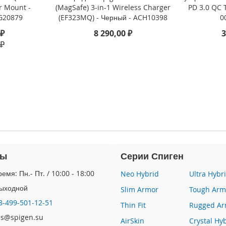
r Mount -
(MagSafe) 3-in-1 Wireless Charger
PD 3.0 QC 
G20879
(EF323MQ) - Черный - ACH10398
0
 ₽
8 290,00 ₽
3
 ₽
ты
Серии Спиген
емя: Пн.- Пт. / 10:00 - 18:00
Neo Hybrid
Ultra Hybr
Выходной
Slim Armor
Tough Arm
8-499-501-12-51
Thin Fit
Rugged Ar
les@spigen.su
AirSkin
Crystal Hy