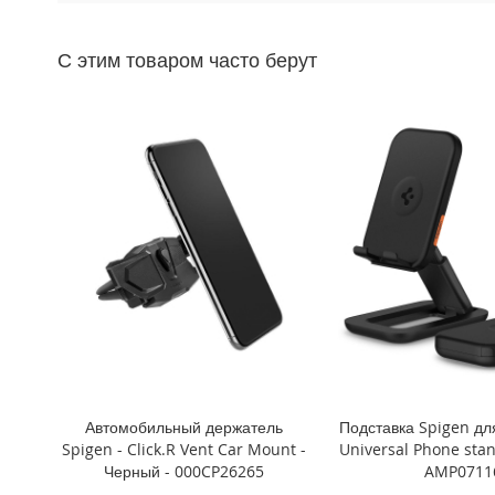
Mini
iPhone
С этим товаром часто берут
11
Pro
Max
iPhone
11
Pro
iPhone
11
Другие
iPhone
iPhone
XS
Max
iPhone
Автомобильный держатель
Подставка Spigen дл
XS
Spigen - Click.R Vent Car Mount -
Universal Phone stan
iPhone
Черный - 000CP26265
AMP0711
XR