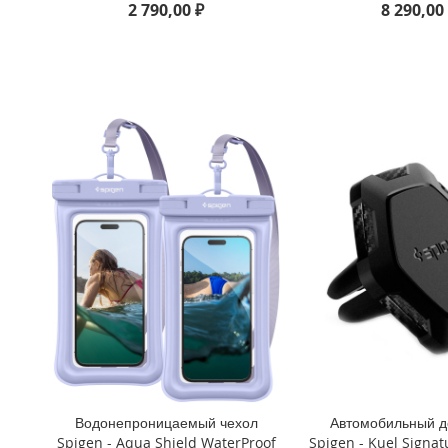
2 790,00 ₽
8 290,00
iPhone
8
Plus
iPhone
6s
Plus
iPhone
6s
iPhone
SE
/
5s
/
5
iPhone
5c
iPhone
4s
Водонепроницаемый чехол
Автомобильный д
/
Spigen - Aqua Shield WaterProof
Spigen - Kuel Signat