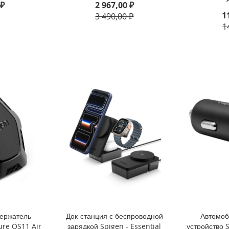
 ₽
2 967,00 ₽
1
3 490,00 ₽
1
ержатель
Док-станция с беспроводной
Автомоб
ure QS11 Air
зарядкой Spigen - Essential
устройство 