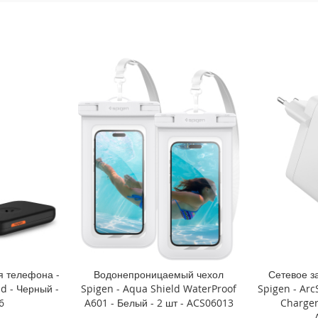
я телефона -
Водонепроницаемый чехол
Сетевое з
d - Черный -
Spigen - Aqua Shield WaterProof
Spigen - Arc
6
A601 - Белый - 2 шт - ACS06013
Charger