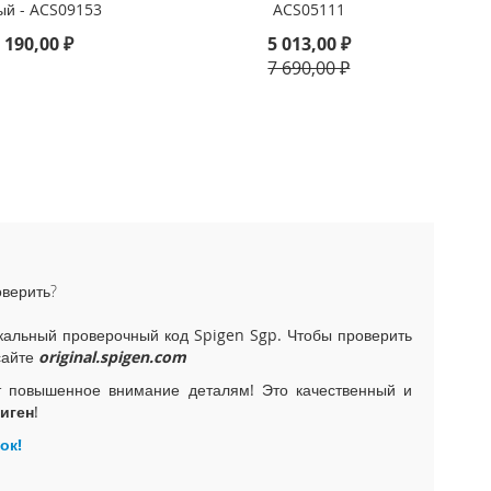
ый - ACS09153
ACS05111
 190,00 ₽
5 013,00 ₽
7 690,00 ₽
оверить?
альный проверочный код Spigen Sgp. Чтобы проверить
сайте
original.spigen.com
т повышенное внимание деталям! Это качественный и
иген
!
ок!