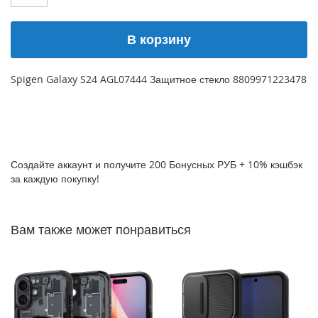
P
h
В корзину
o
n
e
1
Spigen Galaxy S24 AGL07444 Защитное стекло 8809971223478
7
i
P
h
o
Создайте аккаунт и получите 200 Бонусных РУБ + 10% кэшбэк
n
за каждую покупку!
e
1
6
Вам также может понравиться
P
r
o
M
a
x