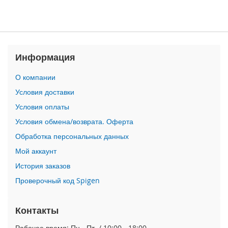
n
i
i
P
Информация
h
o
О компании
n
e
Условия доставки
1
2
Условия оплаты
P
Условия обмена/возврата. Оферта
r
o
Обработка персональных данных
M
Мой аккаунт
a
x
История заказов
Проверочный код Spigen
i
P
h
Контакты
o
n
Рабочее время: Пн.- Пт. / 10:00 - 18:00