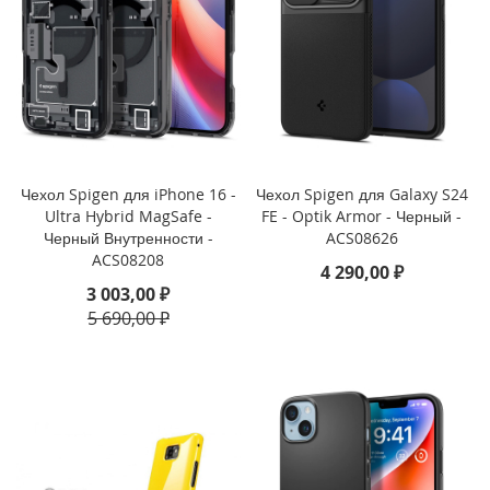
i
P
h
o
n
e
1
6
P
r
Чехол Spigen для iPhone 16 -
Чехол Spigen для Galaxy S24
o
Ultra Hybrid MagSafe -
FE - Optik Armor - Черный -
Черный Внутренности -
ACS08626
i
ACS08208
4 290,00 ₽
P
3 003,00 ₽
h
5 690,00 ₽
o
n
e
1
6
P
l
u
s