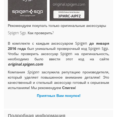
i
P
h
o
n
Рекомендуем покупать только оригинальные аксессуары
e
Spigen Sgp. Как проверить?
1
5
В комплекте с каждым аксессуаром Spigen
до января
P
2016 года
был уникальный проверочный код Spigen Sgp.
l
Чтобы проверить аксессуар Spigen на оригинальность,
u
необходимо было ввести этот код на сайте
s
original.spigen.com
i
Компания
Spigen
заслужила репутацию производителя,
P
который уделяет повышенное внимание деталям! Это
h
качественный и стильный аксессуар готовый к серьезным
o
испытаниям! Мы рекомендуем
Спиген
!
n
e
Приятных Вам покупок!
1
5
i
Подробная информация