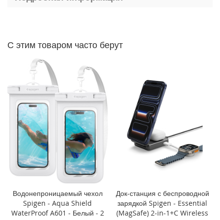
P
h
o
n
e
С этим товаром часто берут
1
4
P
r
o
M
a
x
i
P
h
o
n
e
1
Водонепроницаемый чехол
Док-станция с беспроводной
4
Spigen - Aqua Shield
зарядкой Spigen - Essential
P
WaterProof A601 - Белый - 2
(MagSafe) 2-in-1+C Wireless
r