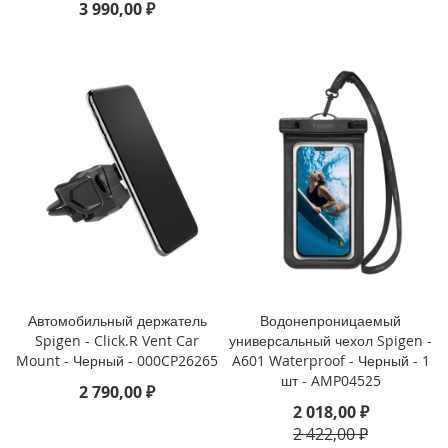
3 990,00 ₽
i
P
h
o
n
e
1
3
P
r
o
M
a
x
Автомобильный держатель
Водонепроницаемый
i
Spigen - Click.R Vent Car
универсальный чехол Spigen -
P
Mount - Черный - 000CP26265
A601 Waterproof - Черный - 1
h
o
шт - AMP04525
2 790,00 ₽
n
2 018,00 ₽
e
2 422,00 ₽
1