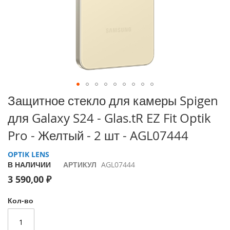
i
P
h
o
n
e
1
7
P
Перейти
Защитное стекло для камеры Spigen
r
к
o
для Galaxy S24 - Glas.tR EZ Fit Optik
началу
галереи
i
Pro - Желтый - 2 шт - AGL07444
изображений
P
h
OPTIK LENS
o
В НАЛИЧИИ
АРТИКУЛ
AGL07444
n
3 590,00 ₽
e
A
i
Кол-во
r
i