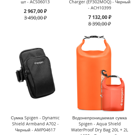
шт - ACS06013
Charger (EF302MOQ) - Черный
o
- ACH10399
2 967,00 ₽
7 132,00 ₽
i
3 490,00 ₽
P
8 390,00 ₽
h
o
n
e
1
4
P
l
u
s
i
P
h
o
n
Сумка Spigen - Dynamic
Водонепроницаемая сумка
e
Shield Armband A702 -
Spigen - Aqua Shield
1
Черный - AMP04617
WaterProof Dry Bag 20L + 2L
4