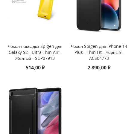
i
P
h
o
n
e
1
Чехол-накладка Spigen для
Чехол Spigen для iPhone 14
6
Galaxy S2 - Ultra Thin Air -
Plus - Thin Fit - Черный -
e
Желтый - SGP07913
ACS04773
514,00 ₽
2 890,00 ₽
i
P
h
o
n
e
1
6
i
P
h