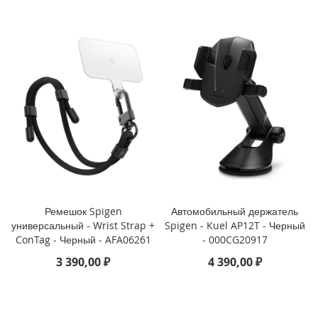
3
P
r
o
i
P
h
o
n
e
1
3
i
P
Ремешок Spigen
Автомобильный держатель
h
универсальный - Wrist Strap +
Spigen - Kuel AP12T - Черный
o
ConTag - Черный - AFA06261
- 000CG20917
n
3 390,00 ₽
4 390,00 ₽
e
1
3
M
i