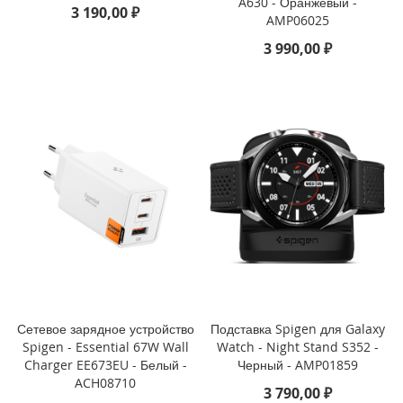
A630 - Оранжевый -
3 190,00 ₽
AMP06025
i
P
3 990,00 ₽
h
o
n
e
S
E
(
2
0
2
2
/
2
0
2
0
Сетевое зарядное устройство
Подставка Spigen для Galaxy
)
Spigen - Essential 67W Wall
Watch - Night Stand S352 -
/
Charger EE673EU - Белый -
Черный - AMP01859
8
ACH08710
/
3 790,00 ₽
7