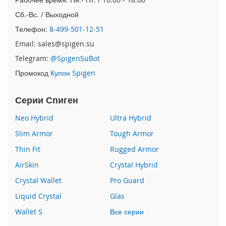
e
1
Сб.-Вс. / Выходной
2
Телефон:
8-499-501-12-51
/
i
Email: sales@spigen.su
P
Telegram:
@SpigenSuBot
h
o
Промокод
Купон Spigen
n
e
Серии Спиген
1
2
Neo Hybrid
Ultra Hybrid
P
r
Slim Armor
Tough Armor
o
Thin Fit
Rugged Armor
i
AirSkin
Crystal Hybrid
P
h
Crystal Wallet
Pro Guard
o
Liquid Crystal
Glas
n
e
Wallet S
Все серии
1
2