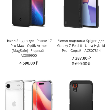
i
P
h
o
n
e
1
6
P
Чехол Spigen для iPhone 17
Чехол-подставка Spigen для
r
Pro Max - Optik Armor
Galaxy Z Fold 6 - Ultra Hybrid
o
(MagSafe) - Черный -
Pro - Серый - ACS07814
ACS09900
i
7 387,00 ₽
P
4 590,00 ₽
8 690,00 ₽
h
o
n
e
1
6
P
l
u
s