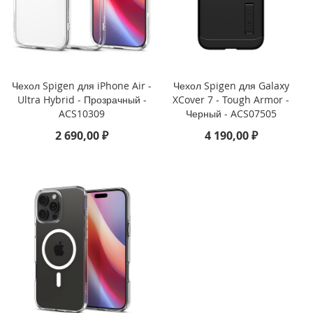
i
P
h
o
n
Чехол Spigen для iPhone Air -
Чехол Spigen для Galaxy
e
Ultra Hybrid - Прозрачный -
XCover 7 - Tough Armor -
1
ACS10309
Черный - ACS07505
6
e
2 690,00 ₽
4 190,00 ₽
i
P
h
o
n
e
1
6
i
P
h