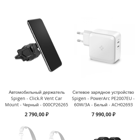
o
i
P
h
o
n
e
1
4
P
l
u
s
Автомобильный держатель
Сетевое зарядное устройство
i
Spigen - Click.R Vent Car
Spigen - PowerArc PE2007EU -
P
Mount - Черный - 000CP26265
60W/3A - Белый - ACH02693
h
o
2 790,00 ₽
7 990,00 ₽
n
e
1
4