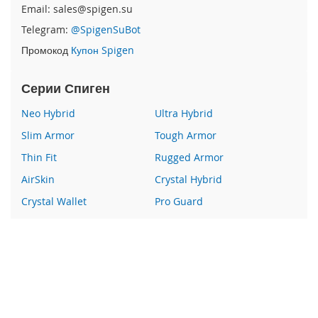
e
Email: sales@spigen.su
1
Telegram:
@SpigenSuBot
2
/
Промокод
Купон Spigen
i
P
Серии Спиген
h
o
Neo Hybrid
Ultra Hybrid
n
e
Slim Armor
Tough Armor
1
2
Thin Fit
Rugged Armor
P
AirSkin
Crystal Hybrid
r
o
Crystal Wallet
Pro Guard
i
Liquid Crystal
Glas
P
Wallet S
Все серии
h
o
n
Наши преимущества
e
1
100% оригинальный Spigen
2