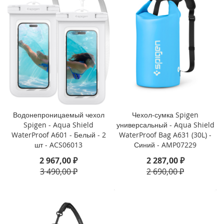
i
P
h
o
n
e
S
E
(
2
0
Водонепроницаемый чехол
Чехол-сумка Spigen
2
Spigen - Aqua Shield
универсальный - Aqua Shield
2
WaterProof A601 - Белый - 2
WaterProof Bag A631 (30L) -
/
шт - ACS06013
Синий - AMP07229
2
0
2 967,00 ₽
2 287,00 ₽
2
3 490,00 ₽
2 690,00 ₽
0
)
/
8
/
7