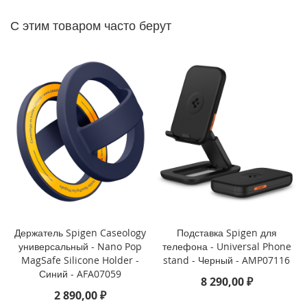
P
h
С этим товаром часто берут
o
n
e
1
4
P
r
o
M
a
x
i
P
h
o
Держатель Spigen Caseology
Подставка Spigen для
n
универсальный - Nano Pop
телефона - Universal Phone
e
MagSafe Silicone Holder -
stand - Черный - AMP07116
1
Синий - AFA07059
4
8 290,00 ₽
P
2 890,00 ₽
r