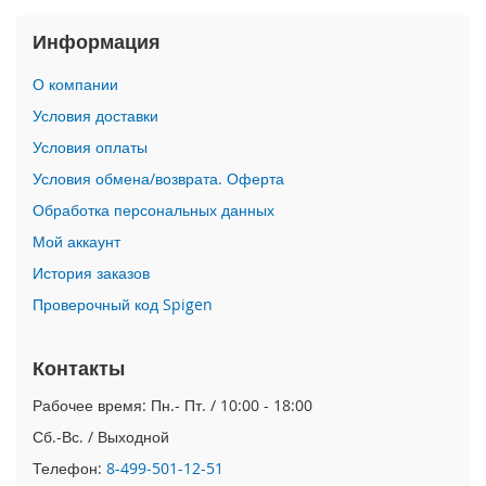
n
Информация
i
i
О компании
P
Условия доставки
h
o
Условия оплаты
n
Условия обмена/возврата. Оферта
e
1
Обработка персональных данных
2
Мой аккаунт
P
r
История заказов
o
Проверочный код Spigen
M
a
x
Контакты
i
Рабочее время: Пн.- Пт. / 10:00 - 18:00
P
h
Сб.-Вс. / Выходной
o
Телефон:
8-499-501-12-51
n