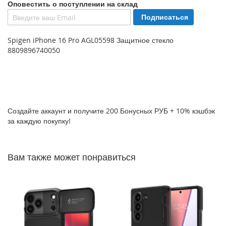
Оповестить о поступлении на склад
P
Подписаться
h
o
n
Spigen iPhone 16 Pro AGL05598 Защитное стекло
e
8809896740050
1
7
i
P
h
Создайте аккаунт и получите 200 Бонусных РУБ + 10% кэшбэк
o
за каждую покупку!
n
e
1
6
Вам также может понравиться
P
r
o
M
a
x