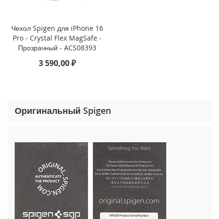
o
n
e
Чехол Spigen для iPhone 16
1
Pro - Crystal Flex MagSafe -
5
Прозрачный - ACS08393
P
r
3 590,00 ₽
o
M
a
x
Оригинальный Spigen
i
P
h
o
n
e
1
5
P
r
o