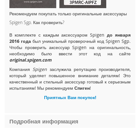
i
P
Рекомендуем покупать только оригинальные аксессуары
h
Spigen Sgp. Как проверить?
o
n
В комплекте с каждым аксессуаром Spigen
до января
e
1
2016 года
был уникальный проверочный код Spigen Sgp.
5
Чтобы проверить аксессуар Spigen на оригинальность,
P
необходимо было ввести этот код на сайте
l
original.spigen.com
u
Компания
Spigen
заслужила репутацию производителя,
s
который уделяет повышенное внимание деталям! Это
качественный и стильный аксессуар готовый к серьезным
i
испытаниям! Мы рекомендуем
Спиген
!
P
h
Приятных Вам покупок!
o
n
e
1
Подробная информация
5
i