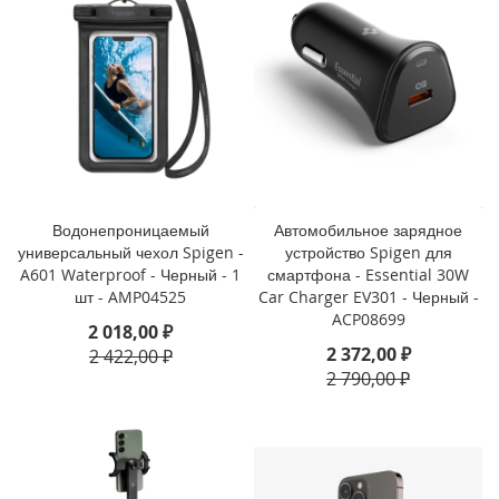
i
P
h
o
n
e
1
3
P
Водонепроницаемый
Автомобильное зарядное
r
универсальный чехол Spigen -
устройство Spigen для
o
M
A601 Waterproof - Черный - 1
смартфона - Essential 30W
a
шт - AMP04525
Car Charger EV301 - Черный -
x
ACP08699
2 018,00 ₽
2 372,00 ₽
2 422,00 ₽
i
2 790,00 ₽
P
h
o
n
e
1