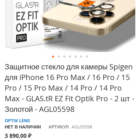
i
P
h
o
n
e
1
7
P
r
Перейти
Защитное стекло для камеры Spigen
o
к
для iPhone 16 Pro Max / 16 Pro / 15
началу
i
галереи
P
Pro / 15 Pro Max / 14 Pro / 14 Pro
изображений
h
Max - GLAS.tR EZ Fit Optik Pro - 2 шт -
o
n
Золотой - AGL05598
e
A
OPTIK LENS
i
НЕТ В НАЛИЧИИ
r
АРТИКУЛ
AGL05598
3 890,00 ₽
i