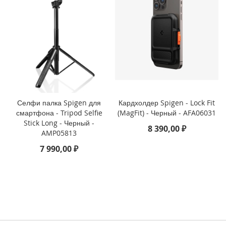
3
P
r
o
i
P
h
o
n
e
Селфи палка Spigen для
Кардхолдер Spigen - Lock Fit
1
смартфона - Tripod Selfie
(MagFit) - Черный - AFA06031
3
Stick Long - Черный -
8 390,00 ₽
AMP05813
i
7 990,00 ₽
P
h
o
n
e
1
3
M
i